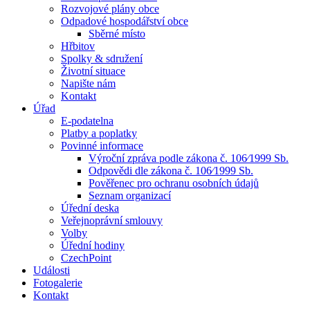
Rozvojové plány obce
Odpadové hospodářství obce
Sběrné místo
Hřbitov
Spolky & sdružení
Životní situace
Napište nám
Kontakt
Úřad
E-podatelna
Platby a poplatky
Povinné informace
Výroční zpráva podle zákona č. 106⁄1999 Sb.
Odpovědi dle zákona č. 106⁄1999 Sb.
Pověřenec pro ochranu osobních údajů
Seznam organizací
Úřední deska
Veřejnoprávní smlouvy
Volby
Úřední hodiny
CzechPoint
Události
Fotogalerie
Kontakt