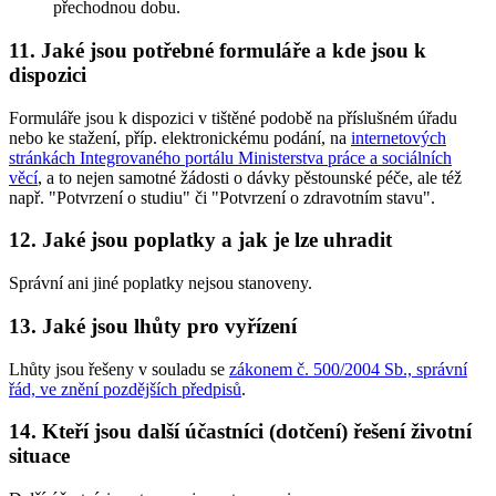
přechodnou dobu.
11. Jaké jsou potřebné formuláře a kde jsou k
dispozici
Formuláře jsou k dispozici v tištěné podobě na příslušném úřadu
nebo ke stažení, příp. elektronickému podání, na
internetových
stránkách Integrovaného portálu Ministerstva práce a sociálních
věcí
, a to nejen samotné žádosti o dávky pěstounské péče, ale též
např. "Potvrzení o studiu" či "Potvrzení o zdravotním stavu".
12. Jaké jsou poplatky a jak je lze uhradit
Správní ani jiné poplatky nejsou stanoveny.
13. Jaké jsou lhůty pro vyřízení
Lhůty jsou řešeny v souladu se
zákonem č. 500/2004 Sb., správní
řád, ve znění pozdějších předpisů
.
14. Kteří jsou další účastníci (dotčení) řešení životní
situace