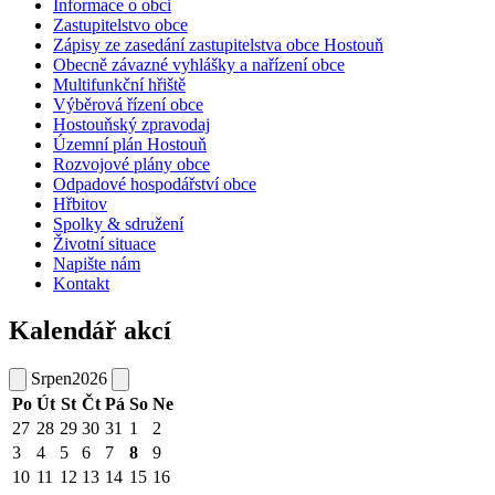
Informace o obci
Zastupitelstvo obce
Zápisy ze zasedání zastupitelstva obce Hostouň
Obecně závazné vyhlášky a nařízení obce
Multifunkční hřiště
Výběrová řízení obce
Hostouňský zpravodaj
Územní plán Hostouň
Rozvojové plány obce
Odpadové hospodářství obce
Hřbitov
Spolky & sdružení
Životní situace
Napište nám
Kontakt
Kalendář akcí
Srpen
2026
Po
Út
St
Čt
Pá
So
Ne
27
28
29
30
31
1
2
3
4
5
6
7
8
9
10
11
12
13
14
15
16