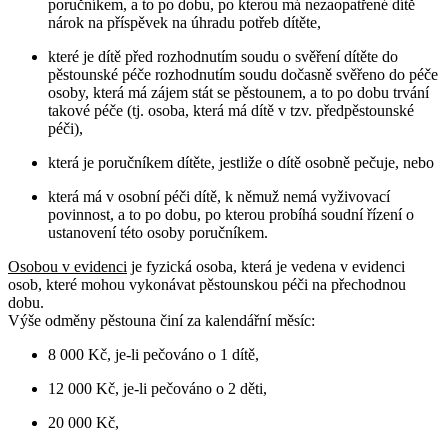
poručníkem, a to po dobu, po kterou má nezaopatřené dítě
nárok na příspěvek na úhradu potřeb dítěte,
které je dítě před rozhodnutím soudu o svěření dítěte do
pěstounské péče rozhodnutím soudu dočasně svěřeno do péče
osoby, která má zájem stát se pěstounem, a to po dobu trvání
takové péče (tj. osoba, která má dítě v tzv. předpěstounské
péči),
která je poručníkem dítěte, jestliže o dítě osobně pečuje, nebo
která má v osobní péči dítě, k němuž nemá vyživovací
povinnost, a to po dobu, po kterou probíhá soudní řízení o
ustanovení této osoby poručníkem.
Osobou v evidenci
je fyzická osoba, která je vedena v evidenci
osob, které mohou vykonávat pěstounskou péči na přechodnou
dobu.
Výše odměny pěstouna činí za kalendářní měsíc:
8 000 Kč, je-li pečováno o 1 dítě,
12 000 Kč, je-li pečováno o 2 děti,
20 000 Kč,