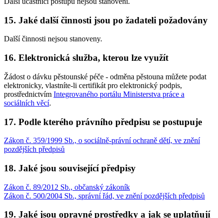
Další účastníci postupu nejsou stanoveni.
15. Jaké další činnosti jsou po žadateli požadovány
Další činnosti nejsou stanoveny.
16. Elektronická služba, kterou lze využít
Žádost o dávku pěstounské péče - odměna pěstouna můžete podat
elektronicky, vlastníte-li certifikát pro elektronický podpis,
prostřednictvím
Integrovaného portálu Ministerstva práce a
sociálních věcí
.
17. Podle kterého právního předpisu se postupuje
Zákon č. 359/1999 Sb., o sociálně-právní ochraně dětí, ve znění
pozdějších předpisů
18. Jaké jsou související předpisy
Zákon č. 89/2012 Sb., občanský zákoník
Zákon č. 500/2004 Sb., správní řád, ve znění pozdějších předpisů
19. Jaké jsou opravné prostředky a jak se uplatňují