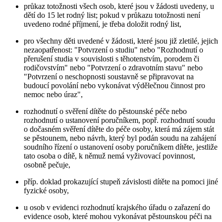
průkaz totožnosti všech osob, které jsou v žádosti uvedeny, u
dětí do 15 let rodný list; pokud v průkazu totožnosti není
uvedeno rodné příjmení, je třeba doložit rodný list,
pro všechny děti uvedené v žádosti, které jsou již zletilé, jejich
nezaopatřenost: "Potvrzení o studiu" nebo "Rozhodnutí o
přerušení studia v souvislosti s těhotenstvím, porodem či
rodičovstvím" nebo "Potvrzení o zdravotním stavu" nebo
"Potvrzení o neschopnosti soustavně se připravovat na
budoucí povolání nebo vykonávat výdělečnou činnost pro
nemoc nebo úraz",
rozhodnutí o svěření dítěte do pěstounské péče nebo
rozhodnutí o ustanovení poručníkem, popř. rozhodnutí soudu
o dočasném svěření dítěte do péče osoby, která má zájem stát
se pěstounem, nebo návrh, který byl podán soudu na zahájení
soudního řízení o ustanovení osoby poručníkem dítěte, jestliže
tato osoba o dítě, k němuž nemá vyživovací povinnost,
osobně pečuje,
příp. doklad prokazující stupeň závislosti dítěte na pomoci jiné
fyzické osoby,
u osob v evidenci rozhodnutí krajského úřadu o zařazení do
evidence osob, které mohou vykonávat pěstounskou péči na