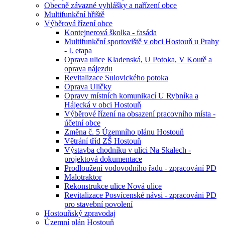
Obecně závazné vyhlášky a nařízení obce
Multifunkční hřiště
Výběrová řízení obce
Kontejnerová školka - fasáda
Multifunkční sportoviště v obci Hostouň u Prahy
- I. etapa
Oprava ulice Kladenská, U Potoka, V Koutě a
oprava nájezdu
Revitalizace Sulovického potoka
Oprava Uličky
Opravy místních komunikací U Rybníka a
Hájecká v obci Hostouň
Výběrové řízení na obsazení pracovního místa -
účetní obce
Změna č. 5 Územního plánu Hostouň
Větrání tříd ZŠ Hostouň
Výstavba chodníku v ulici Na Skalech -
projektová dokumentace
Prodloužení vodovodního řadu - zpracování PD
Malotraktor
Rekonstrukce ulice Nová ulice
Revitalizace Posvícenské návsi - zpracováni PD
pro stavební povolení
Hostouňský zpravodaj
Územní plán Hostouň