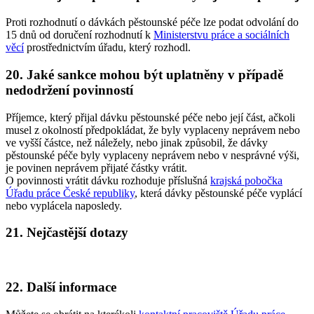
Proti rozhodnutí o dávkách pěstounské péče lze podat odvolání do
15 dnů od doručení rozhodnutí k
Ministerstvu práce a sociálních
věcí
prostřednictvím úřadu, který rozhodl.
20. Jaké sankce mohou být uplatněny v případě
nedodržení povinností
Příjemce, který přijal dávku pěstounské péče nebo její část, ačkoli
musel z okolností předpokládat, že byly vyplaceny neprávem nebo
ve vyšší částce, než náležely, nebo jinak způsobil, že dávky
pěstounské péče byly vyplaceny neprávem nebo v nesprávné výši,
je povinen neprávem přijaté částky vrátit.
O povinnosti vrátit dávku rozhoduje příslušná
krajská pobočka
Úřadu práce České republiky
, která dávky pěstounské péče vyplácí
nebo vyplácela naposledy.
21. Nejčastější dotazy
22. Další informace