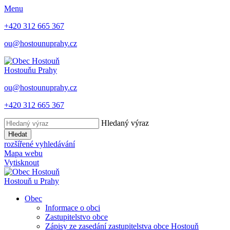
Menu
+420 312 665 367
ou@hostounuprahy.cz
Hostouň
u Prahy
ou@hostounuprahy.cz
+420 312 665 367
Hledaný výraz
Hledat
rozšířené vyhledávání
Mapa webu
Vytisknout
Hostouň
u Prahy
Obec
Informace o obci
Zastupitelstvo obce
Zápisy ze zasedání zastupitelstva obce Hostouň