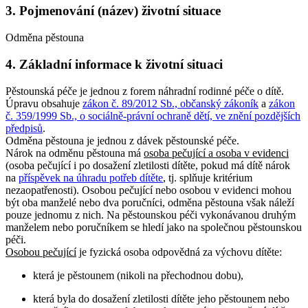
3. Pojmenování (název) životní situace
Odměna pěstouna
4. Základní informace k životní situaci
Pěstounská péče je jednou z forem náhradní rodinné péče o dítě.
Úpravu obsahuje
zákon č. 89/2012 Sb., občanský zákoník
a
zákon
č. 359/1999 Sb., o sociálně-právní ochraně dětí, ve znění pozdějších
předpisů
.
Odměna pěstouna je jednou z dávek pěstounské péče.
Nárok na odměnu pěstouna má
osoba pečující a osoba v evidenci
(osoba pečující i po dosažení zletilosti dítěte, pokud má dítě nárok
na
příspěvek na úhradu potřeb dítěte
, tj. splňuje kritérium
nezaopatřenosti). Osobou pečující nebo osobou v evidenci mohou
být oba manželé nebo dva poručníci, odměna pěstouna však náleží
pouze jednomu z nich. Na pěstounskou péči vykonávanou druhým
manželem nebo poručníkem se hledí jako na společnou pěstounskou
péči.
Osobou pečující
je fyzická osoba odpovědná za výchovu dítěte:
která je pěstounem (nikoli na přechodnou dobu),
která byla do dosažení zletilosti dítěte jeho pěstounem nebo