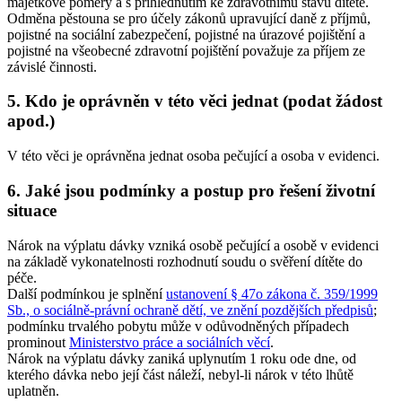
majetkové poměry a s přihlédnutím ke zdravotnímu stavu dítěte.
Odměna pěstouna se pro účely zákonů upravující daně z příjmů,
pojistné na sociální zabezpečení, pojistné na úrazové pojištění a
pojistné na všeobecné zdravotní pojištění považuje za příjem ze
závislé činnosti.
5. Kdo je oprávněn v této věci jednat (podat žádost
apod.)
V této věci je oprávněna jednat osoba pečující a osoba v evidenci.
6. Jaké jsou podmínky a postup pro řešení životní
situace
Nárok na výplatu dávky vzniká osobě pečující a osobě v evidenci
na základě vykonatelnosti rozhodnutí soudu o svěření dítěte do
péče.
Další podmínkou je splnění
ustanovení § 47o zákona č. 359/1999
Sb., o sociálně-právní ochraně dětí, ve znění pozdějších předpisů
;
podmínku trvalého pobytu může v odůvodněných případech
prominout
Ministerstvo práce a sociálních věcí
.
Nárok na výplatu dávky zaniká uplynutím 1 roku ode dne, od
kterého dávka nebo její část náleží, nebyl-li nárok v této lhůtě
uplatněn.