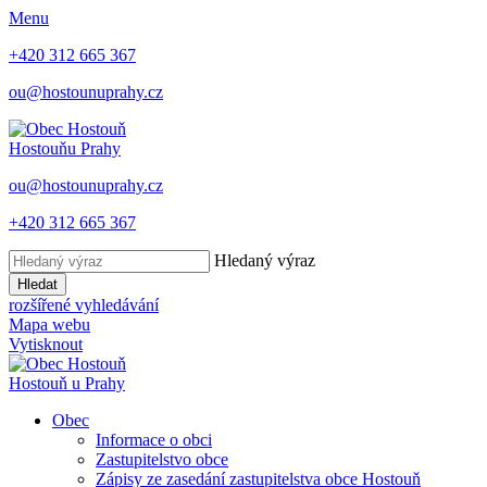
Menu
+420 312 665 367
ou@hostounuprahy.cz
Hostouň
u Prahy
ou@hostounuprahy.cz
+420 312 665 367
Hledaný výraz
Hledat
rozšířené vyhledávání
Mapa webu
Vytisknout
Hostouň
u Prahy
Obec
Informace o obci
Zastupitelstvo obce
Zápisy ze zasedání zastupitelstva obce Hostouň