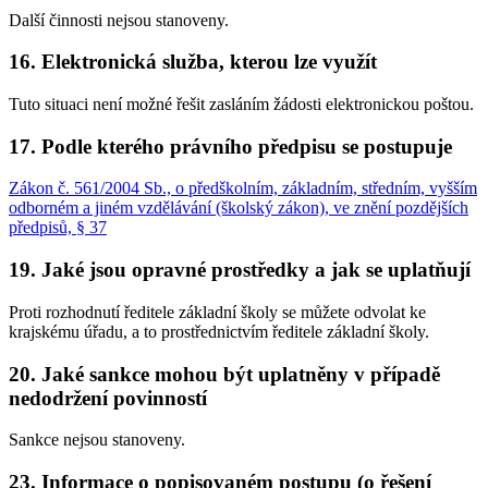
Další činnosti nejsou stanoveny.
16. Elektronická služba, kterou lze využít
Tuto situaci není možné řešit zasláním žádosti elektronickou poštou.
17. Podle kterého právního předpisu se postupuje
Zákon č. 561/2004 Sb., o předškolním, základním, středním, vyšším
odborném a jiném vzdělávání (školský zákon), ve znění pozdějších
předpisů, § 37
19. Jaké jsou opravné prostředky a jak se uplatňují
Proti rozhodnutí ředitele základní školy se můžete odvolat ke
krajskému úřadu, a to prostřednictvím ředitele základní školy.
20. Jaké sankce mohou být uplatněny v případě
nedodržení povinností
Sankce nejsou stanoveny.
23. Informace o popisovaném postupu (o řešení