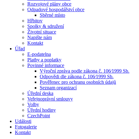
Rozvojové plány obce
Odpadové hospodářství obce
Sběrné místo
Hřbitov
Spolky & sdružení
Životní situace
Napište nám
Kontakt
Úřad
E-podatelna
Platby a poplatky
Povinné informace
Výroční zpráva podle zákona č. 106⁄1999 Sb.
Odpovědi dle zákona č. 106⁄1999 Sb.
Pověřenec pro ochranu osobních údajů
Seznam organizací
Úřední deska
Veřejnoprávní smlouvy
Volby
Úřední hodiny
CzechPoint
Události
Fotogalerie
Kontakt