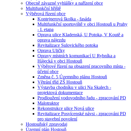
Obecně závazné vyhlášky a nařízení obce
Multifunkční hřiště
Výběrová řízení obce
Kontejnerová školka - fasáda
Multifunkční sportoviště v obci Hostouň u Prahy
- I. etapa
Oprava ulice Kladenská, U Potoka, V Koutě a
oprava nájezdu
Revitalizace Sulovického potoka
Oprava Uličky
Opravy místních komunikací U Rybníka a
Hájecká v obci Hostouň
Výběrové řízení na obsazení pracovního místa -
účetní obce
Změna č. 5 Územního plánu Hostouň
Větrání tříd ZŠ Hostouň
Výstavba chodníku v ulici Na Skalech -
projektová dokumentace
Prodloužení vodovodního řadu - zpracování PD
Malotraktor
Rekonstrukce ulice Nová ulice
Revitalizace Posvícenské návsi - zpracováni PD
pro stavební povolení
Hostouňský zpravodaj
Územní plán Hostouň