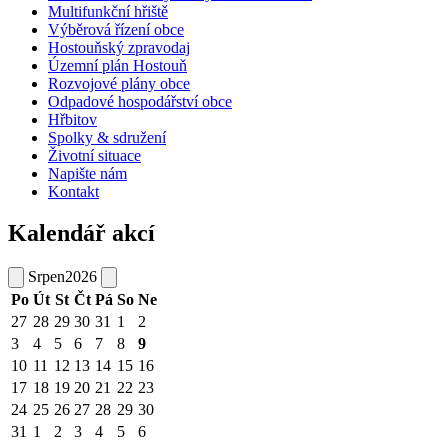
Multifunkční hřiště
Výběrová řízení obce
Hostouňský zpravodaj
Územní plán Hostouň
Rozvojové plány obce
Odpadové hospodářství obce
Hřbitov
Spolky & sdružení
Životní situace
Napište nám
Kontakt
Kalendář akcí
Srpen
2026
Po
Út
St
Čt
Pá
So
Ne
27
28
29
30
31
1
2
3
4
5
6
7
8
9
10
11
12
13
14
15
16
17
18
19
20
21
22
23
24
25
26
27
28
29
30
31
1
2
3
4
5
6