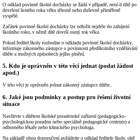
O odklad povinné školní docházky se žádá v případě, není-li dítě po
dovršení šestého roku věku tělesně nebo duševně přiměřeně
vyspělé.
Začátek povinné školní docházky lze odložit nejdéle do zahájení
školního roku, v němž dítě dovrší osmý rok věku.
Pokud ředitel školy rozhodne o odkladu povinné školní docházky,
informuje zákonného zástupce o povinnosti předškolního vzdělávání
dítěte a možných způsobech jejího plnění.
5. Kdo je oprávněn v této věci jednat (podat žádost
apod.)
V této věci je oprávněn jednat zákonný zástupce dítěte.
6. Jaké jsou podmínky a postup pro řešení životní
situace
Navštivte s dítětem školské poradenské zařízení (pedagogicko-
psychologickou poradnu nebo speciálně pedagogické centrum) a
odborného lékaře nebo klinického psychologa.
Na základě obou doporučení požádejte o odklad ředitele školy, obě