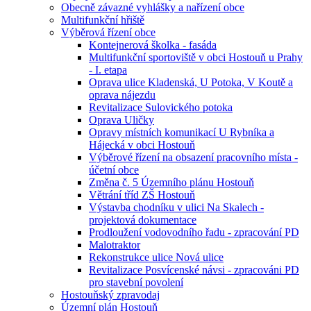
Obecně závazné vyhlášky a nařízení obce
Multifunkční hřiště
Výběrová řízení obce
Kontejnerová školka - fasáda
Multifunkční sportoviště v obci Hostouň u Prahy
- I. etapa
Oprava ulice Kladenská, U Potoka, V Koutě a
oprava nájezdu
Revitalizace Sulovického potoka
Oprava Uličky
Opravy místních komunikací U Rybníka a
Hájecká v obci Hostouň
Výběrové řízení na obsazení pracovního místa -
účetní obce
Změna č. 5 Územního plánu Hostouň
Větrání tříd ZŠ Hostouň
Výstavba chodníku v ulici Na Skalech -
projektová dokumentace
Prodloužení vodovodního řadu - zpracování PD
Malotraktor
Rekonstrukce ulice Nová ulice
Revitalizace Posvícenské návsi - zpracováni PD
pro stavební povolení
Hostouňský zpravodaj
Územní plán Hostouň