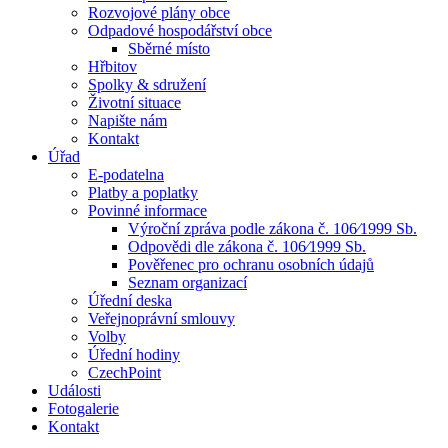
Rozvojové plány obce
Odpadové hospodářství obce
Sběrné místo
Hřbitov
Spolky & sdružení
Životní situace
Napište nám
Kontakt
Úřad
E-podatelna
Platby a poplatky
Povinné informace
Výroční zpráva podle zákona č. 106⁄1999 Sb.
Odpovědi dle zákona č. 106⁄1999 Sb.
Pověřenec pro ochranu osobních údajů
Seznam organizací
Úřední deska
Veřejnoprávní smlouvy
Volby
Úřední hodiny
CzechPoint
Události
Fotogalerie
Kontakt