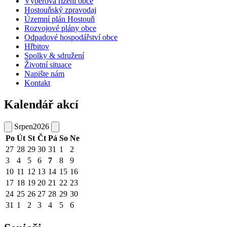
Výběrová řízení obce
Hostouňský zpravodaj
Územní plán Hostouň
Rozvojové plány obce
Odpadové hospodářství obce
Hřbitov
Spolky & sdružení
Životní situace
Napište nám
Kontakt
Kalendář akcí
Srpen
2026
Po
Út
St
Čt
Pá
So
Ne
27
28
29
30
31
1
2
3
4
5
6
7
8
9
10
11
12
13
14
15
16
17
18
19
20
21
22
23
24
25
26
27
28
29
30
31
1
2
3
4
5
6