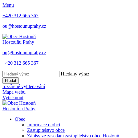
Menu
+420 312 665 367
ou@hostounuprahy.cz
Hostouň
u Prahy
ou@hostounuprahy.cz
+420 312 665 367
Hledaný výraz
Hledat
rozšířené vyhledávání
Mapa webu
Vytisknout
Hostouň
u Prahy
Obec
Informace o obci
Zastupitelstvo obce
Zápisy ze zasedání zastupitelstva obce Hostouň