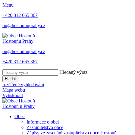
Menu
+420 312 665 367
ou@hostounuprahy.cz
Hostouň
u Prahy
ou@hostounuprahy.cz
+420 312 665 367
Hledaný výraz
Hledat
rozšířené vyhledávání
Mapa webu
Vytisknout
Hostouň
u Prahy
Obec
Informace o obci
Zastupitelstvo obce
Zápisy ze zasedání zastupitelstva obce Hostouň