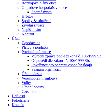
Rozvojové plány obce
Odpadové hospodářství obce
Sběrné místo
Hřbitov
Spolky & sdružení
Životní situace
Napište nám
Kontakt
Úřad
E-podatelna
Platby a poplatky
Povinné informace
Výroční zpráva podle zákona č. 106⁄1999 Sb.
Odpovědi dle zákona č. 106⁄1999 Sb.
Pověřenec pro ochranu osobních údajů
Seznam organizací
Úřední deska
Veřejnoprávní smlouvy
Volby
Úřední hodiny
CzechPoint
Události
Fotogalerie
Kontakt