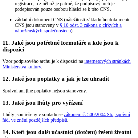
registrace, a z něhož je patrné, že podpisový arch je
podepisován pouze osobou hlásící se k této CNS,
základní dokument CNS (náležitosti základního dokumentu
CNS jsou stanoveny v
§ 10 odst. 3 zákona o církvích a
náboženských společnostech
).
11. Jaké jsou potřebné formuláře a kde jsou k
dispozici
Vzor podpisového archu je k dispozici na
internetových stránkách
Ministerstva kultury
.
12. Jaké jsou poplatky a jak je lze uhradit
Správní ani jiné poplatky nejsou stanoveny.
13. Jaké jsou lhůty pro vyřízení
Lhůty jsou řešeny v souladu se
zákonem č. 500/2004 Sb., správní
řád, ve znění pozdějších předpisů
.
14. Kteří jsou další účastníci (dotčení) řešení životní