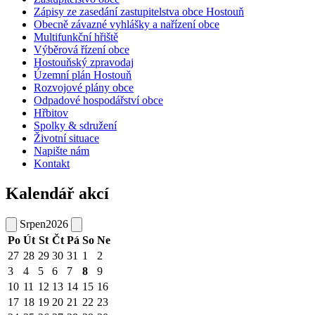
Zápisy ze zasedání zastupitelstva obce Hostouň
Obecně závazné vyhlášky a nařízení obce
Multifunkční hřiště
Výběrová řízení obce
Hostouňský zpravodaj
Územní plán Hostouň
Rozvojové plány obce
Odpadové hospodářství obce
Hřbitov
Spolky & sdružení
Životní situace
Napište nám
Kontakt
Kalendář akcí
Srpen
2026
Po
Út
St
Čt
Pá
So
Ne
27
28
29
30
31
1
2
3
4
5
6
7
8
9
10
11
12
13
14
15
16
17
18
19
20
21
22
23