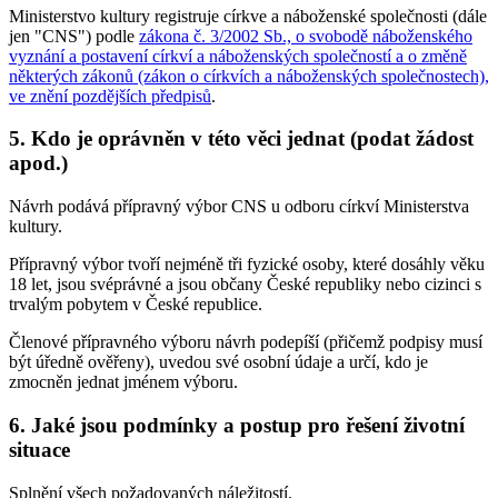
Ministerstvo kultury registruje církve a náboženské společnosti (dále
jen "CNS") podle
zákona č. 3/2002 Sb., o svobodě náboženského
vyznání a postavení církví a náboženských společností a o změně
některých zákonů (zákon o církvích a náboženských společnostech),
ve znění pozdějších předpisů
.
5. Kdo je oprávněn v této věci jednat (podat žádost
apod.)
Návrh podává přípravný výbor CNS u odboru církví Ministerstva
kultury.
Přípravný výbor tvoří nejméně tři fyzické osoby, které dosáhly věku
18 let, jsou svéprávné a jsou občany České republiky nebo cizinci s
trvalým pobytem v České republice.
Členové přípravného výboru návrh podepíší (přičemž podpisy musí
být úředně ověřeny), uvedou své osobní údaje a určí, kdo je
zmocněn jednat jménem výboru.
6. Jaké jsou podmínky a postup pro řešení životní
situace
Splnění všech požadovaných náležitostí.