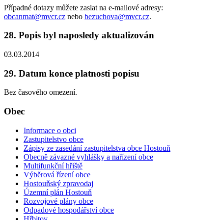
Případné dotazy můžete zaslat na e-mailové adresy:
obcanmat@mvcr.cz
nebo
bezuchova@mvcr.cz
.
28. Popis byl naposledy aktualizován
03.03.2014
29. Datum konce platnosti popisu
Bez časového omezení.
Obec
Informace o obci
Zastupitelstvo obce
Zápisy ze zasedání zastupitelstva obce Hostouň
Obecně závazné vyhlášky a nařízení obce
Multifunkční hřiště
Výběrová řízení obce
Hostouňský zpravodaj
Územní plán Hostouň
Rozvojové plány obce
Odpadové hospodářství obce
Hřbitov