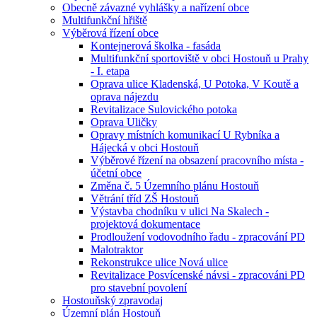
Obecně závazné vyhlášky a nařízení obce
Multifunkční hřiště
Výběrová řízení obce
Kontejnerová školka - fasáda
Multifunkční sportoviště v obci Hostouň u Prahy
- I. etapa
Oprava ulice Kladenská, U Potoka, V Koutě a
oprava nájezdu
Revitalizace Sulovického potoka
Oprava Uličky
Opravy místních komunikací U Rybníka a
Hájecká v obci Hostouň
Výběrové řízení na obsazení pracovního místa -
účetní obce
Změna č. 5 Územního plánu Hostouň
Větrání tříd ZŠ Hostouň
Výstavba chodníku v ulici Na Skalech -
projektová dokumentace
Prodloužení vodovodního řadu - zpracování PD
Malotraktor
Rekonstrukce ulice Nová ulice
Revitalizace Posvícenské návsi - zpracováni PD
pro stavební povolení
Hostouňský zpravodaj
Územní plán Hostouň