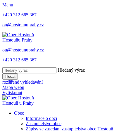
Menu
+420 312 665 367
ou@hostounuprahy.cz
Hostouň
u Prahy
ou@hostounuprahy.cz
+420 312 665 367
Hledaný výraz
Hledat
rozšířené vyhledávání
Mapa webu
Vytisknout
Hostouň
u Prahy
Obec
Informace o obci
Zastupitelstvo obce
Zápisy ze zasedání zastupitelstva obce Hostouň