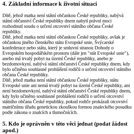
4. Základní informace k životní situaci
Dítě, jehož matka není státní občankou České republiky, nabývá
státní občanství České republiky dnem nabytí právní moci
rozhodnutí soudu o určení otcovství státního občana České
republiky.
Dítě, jehož matka není státní občankou České republiky, avšak je
občankou jiného členského státu Evropské unie, Švýcarské
konfederace nebo státu, který je smluvní stranou Dohody o
Evropském hospodářském prostoru (dále jen "stát Evropské unie"),
anebo má trvalý pobyt na území České republiky, anebo je
bezdomovkyní, nabývá státní občanství České republiky dnem, kdy
bylo učiněno souhlasné prohlášení rodičů o určení otcovství státního
občana České republiky.
Dítě, jehož matka není státní občankou České republiky, státu
Evropské unie ani nemá trvalý pobyt na území České republiky, ani
není bezdomovkyní, nabývá státní občanství České republiky dnem,
kdy bylo učiněno souhlasné prohlášení rodičů o určení otcovství
státního občana České republiky, pokud rodiče prokázali otcovství
matričnímu úřadu genetickou zkouškou formou znaleckého posudku
podle zákona o znalcích a tlumočnících.
5. Kdo je oprávněn v této věci jednat (podat žádost
apod.)