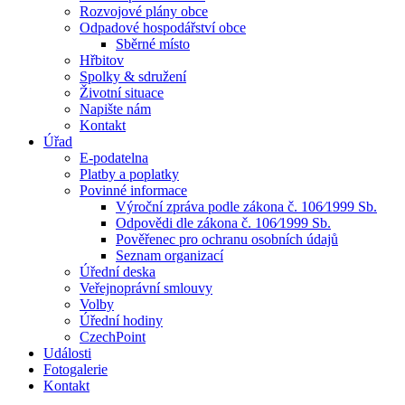
Rozvojové plány obce
Odpadové hospodářství obce
Sběrné místo
Hřbitov
Spolky & sdružení
Životní situace
Napište nám
Kontakt
Úřad
E-podatelna
Platby a poplatky
Povinné informace
Výroční zpráva podle zákona č. 106⁄1999 Sb.
Odpovědi dle zákona č. 106⁄1999 Sb.
Pověřenec pro ochranu osobních údajů
Seznam organizací
Úřední deska
Veřejnoprávní smlouvy
Volby
Úřední hodiny
CzechPoint
Události
Fotogalerie
Kontakt