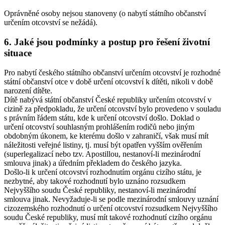
Oprávněné osoby nejsou stanoveny (o nabytí státního občanství
určením otcovství se nežádá).
6. Jaké jsou podmínky a postup pro řešení životní
situace
Pro nabytí českého státního občanství určením otcovství je rozhodné
státní občanství otce v době určení otcovství k dítěti, nikoli v době
narození dítěte.
Dítě nabývá státní občanství České republiky určením otcovství v
cizině za předpokladu, že určení otcovství bylo provedeno v souladu
s právním řádem státu, kde k určení otcovství došlo. Doklad o
určení otcovství souhlasným prohlášením rodičů nebo jiným
obdobným úkonem, ke kterému došlo v zahraničí, však musí mít
náležitosti veřejné listiny, tj. musí být opatřen vyšším ověřením
(superlegalizací nebo tzv. Apostillou, nestanoví-li mezinárodní
smlouva jinak) a úředním překladem do českého jazyka.
Došlo-li k určení otcovství rozhodnutím orgánu cizího státu, je
nezbytné, aby takové rozhodnutí bylo uznáno rozsudkem
Nejvyššího soudu České republiky, nestanoví-li mezinárodní
smlouva jinak. Nevyžaduje-li se podle mezinárodní smlouvy uznání
cizozemského rozhodnutí o určení otcovství rozsudkem Nejvyššího
soudu České republiky, musí mít takové rozhodnutí cizího orgánu