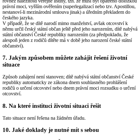
rovněž náležitosti veřejné listiny, tzn. že musí být opatřeno doložkou
právní moci, vyšším ověřením (superlegalizací nebo tzv. Apostillou,
nestanoví-li mezinárodní smlouva jinak) a úředním překladem do
českého jazyka.
V případě, že se dítě narodí mimo manželství, avšak otcovství k
němu určil český státní občan ještě před jeho narozením, dítě nabývá
státní občanství České republiky narozením (za předpokladu, že
alespoň jeden z rodičů dítěte má v době jeho narození české státní
občanství).
7. Jakým způsobem můžete zahájit řešení životní
situace
Způsob zahájení není stanoven; dítě nabývá státní občanství České
republiky automaticky ze zákona dnem souhlasného prohlášení
rodičů o určení otcovství nebo dnem právní moci rozsudku o určení
otcovství.
8. Na které instituci životní situaci řešit
Tato situace není řešena na žádném úřadu.
10. Jaké doklady je nutné mít s sebou