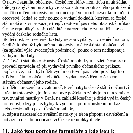
O nabytí státního občanství České republiky není třeba nijak žádat,
dítě jej nabývá automaticky ze zákona dnem souhlasného prohlášení
rodičů o určení otcovství nebo dnem právní moci rozsudku o určení
otcovství. Jedná se tedy pouze o vydání dokladů, kterými se české
státní občanství prokazuje (např. cestovní pas nebo občanský průkaz
České republiky), v případě dítěte narozeného v zahraničí také o
vydání českého rodného listu.
Skutečnost, že uvedené doklady nejsou vydány, nic nemění na tom,
že dítě, k němuž bylo určeno otcovství, má české státní občanství
(za splnění výše uvedených podmínek), pouze o tom nedisponuje
žádnými doklady.
Zjišťování státního občanství České republiky u nezletilé osoby se
provádí zpravidla až při vydávání prvního občanského průkazu,
popř. dříve, má-li být dítěti vydán cestovní pas nebo požádají-li o
zjištění státního občanství dítěte a vydání osvědčení o českém
státním občanství jeho rodiče.
U dítěte narozeného v zahraničí, které nabylo české státní občanství
určením otcovství, je třeba nejprve požádat o zápis jeho narození do
tzv. zvláštní matriky v Brně, na základě kterého je dítěti vydán český
rodný list, který je nezbytný k vydání např. občanského průkazu
nebo cestovního pasu České republiky.
K zápisu narození do zvláštní matriky je třeba připojit i osvědčení a
potvrzení o státním občanství České republiky dítěte.
11. Jaké jsou potřebné formuláře a kde jsou k