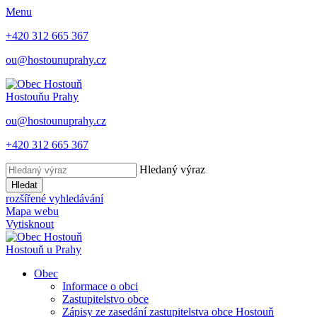
Menu
+420 312 665 367
ou@hostounuprahy.cz
Hostouň
u Prahy
ou@hostounuprahy.cz
+420 312 665 367
Hledaný výraz
Hledat
rozšířené vyhledávání
Mapa webu
Vytisknout
Hostouň
u Prahy
Obec
Informace o obci
Zastupitelstvo obce
Zápisy ze zasedání zastupitelstva obce Hostouň