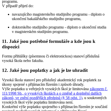
programu.
V případě přijetí do:
navazujícího magisterského studijního programu - diplom o
ukončení bakalářského studijního programu,
doktorského studijního programu - diplom o ukončení studia
v magisterském studijním programu.
11. Jaké jsou potřebné formuláře a kde jsou k
dispozici
Formu přihlášky (písemnou či elektronickou) stanoví příslušná
vysoká škola nebo fakulta.
12. Jaké jsou poplatky a jak je lze uhradit
Vysoká škola stanoví pro příslušný akademický rok poplatek za
úkony spojené s přijímacím řízením i způsob úhrady.
Výše poplatku u veřejných vysokých škol je limitována
zákonem č.
111/1998 Sb., o vysokých školách a o změně a doplnění dalších
zákonů, ve znění pozdějších předpisů (§ 58 odst. 1)
, u soukromých
vysokých škol výše poplatku limitována není.
Konkrétní výše poplatku spojeného s přijímacím řízením je součástí