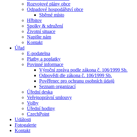
Rozvojové plány obce
Odpadové hospodářství obce
Sběrné místo
Hřbitov
Spolky & sdružení
Životní situace
Napište nám
Kontakt
Úřad
E-podatelna
Platby a poplatky
Povinné informace
Výroční zpráva podle zákona č. 106⁄1999 Sb.
Odpovědi dle zákona č. 106⁄1999 Sb.
Pověřenec pro ochranu osobních údajů
Seznam organizací
Úřední deska
Veřejnoprávní smlouvy
Volby
Úřední hodiny
CzechPoint
Události
Fotogalerie
Kontakt