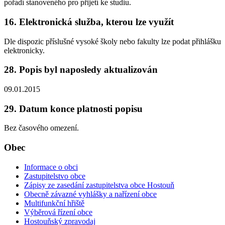
pořadí stanoveného pro přijetí ke studiu.
16. Elektronická služba, kterou lze využít
Dle dispozic příslušné vysoké školy nebo fakulty lze podat přihlášku
elektronicky.
28. Popis byl naposledy aktualizován
09.01.2015
29. Datum konce platnosti popisu
Bez časového omezení.
Obec
Informace o obci
Zastupitelstvo obce
Zápisy ze zasedání zastupitelstva obce Hostouň
Obecně závazné vyhlášky a nařízení obce
Multifunkční hřiště
Výběrová řízení obce
Hostouňský zpravodaj