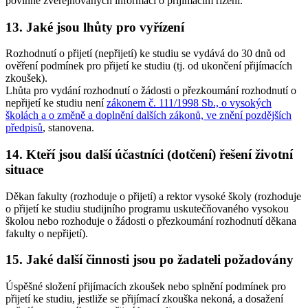
povinně zveřejňovaných informací o přijímacím řízení.
13. Jaké jsou lhůty pro vyřízení
Rozhodnutí o přijetí (nepřijetí) ke studiu se vydává do 30 dnů od
ověření podmínek pro přijetí ke studiu (tj. od ukončení přijímacích
zkoušek).
Lhůta pro vydání rozhodnutí o žádosti o přezkoumání rozhodnutí o
nepřijetí ke studiu není
zákonem č. 111/1998 Sb., o vysokých
školách a o změně a doplnění dalších zákonů, ve znění pozdějších
předpisů
, stanovena.
14. Kteří jsou další účastníci (dotčení) řešení životní
situace
Děkan fakulty (rozhoduje o přijetí) a rektor vysoké školy (rozhoduje
o přijetí ke studiu studijního programu uskutečňovaného vysokou
školou nebo rozhoduje o žádosti o přezkoumání rozhodnutí děkana
fakulty o nepřijetí).
15. Jaké další činnosti jsou po žadateli požadovány
Úspěšné složení přijímacích zkoušek nebo splnění podmínek pro
přijetí ke studiu, jestliže se přijímací zkouška nekoná, a dosažení