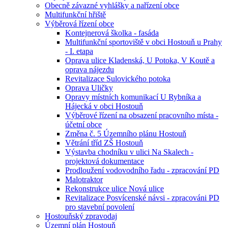
Obecně závazné vyhlášky a nařízení obce
Multifunkční hřiště
Výběrová řízení obce
Kontejnerová školka - fasáda
Multifunkční sportoviště v obci Hostouň u Prahy
- I. etapa
Oprava ulice Kladenská, U Potoka, V Koutě a
oprava nájezdu
Revitalizace Sulovického potoka
Oprava Uličky
Opravy místních komunikací U Rybníka a
Hájecká v obci Hostouň
Výběrové řízení na obsazení pracovního místa -
účetní obce
Změna č. 5 Územního plánu Hostouň
Větrání tříd ZŠ Hostouň
Výstavba chodníku v ulici Na Skalech -
projektová dokumentace
Prodloužení vodovodního řadu - zpracování PD
Malotraktor
Rekonstrukce ulice Nová ulice
Revitalizace Posvícenské návsi - zpracováni PD
pro stavební povolení
Hostouňský zpravodaj
Územní plán Hostouň