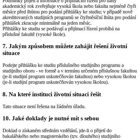
Podmínky přijetí a informace o přijímacím řízení pro daný
akademický rok zveřejňuje vysoká škola nebo fakulta nejméně čtyři
měsíce před lhůtou pro podání přihlášky ke studiu; v případě nově
akreditovaných studijních programů se čtyřměsíční lhůta pro podání
přihlášek zkracuje minimálně na jeden měsíc.
Přihlášky ke studiu se podávají a přijímací řízení probíhá na
příslušné fakultě (vysoké škole).
7. Jakým způsobem můžete zahájit řešení životní
situace
Podejte přihlášku ke studiu příslušného studijního programu a
studijního oboru - ve formě a v termínu určeném příslušnou fakultou
(je-li studijní program uskutečňován fakultou) nebo vysokou školou
(je-li studijní program uskutečňován vysokou školou).
8. Na které instituci životní situaci řešit
Tato situace není řešena na žádném úřadu.
10. Jaké doklady je nutné mít s sebou
Doklad o získaném středním vzdělání, jde-li o přijetí do
bakalářského nebo magisterského (tzv. dlouhého) studijního