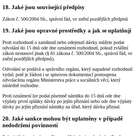
18. Jaké jsou související předpisy
Zákon č. 500/2004 Sb., správní řád, ve znění pozdějších předpisů
19. Jaké jsou opravné prostředky a jak se uplatňují
Proti rozhodnutí o zamítnutí nebo odejmutí dávky můžete podat
odvolání do 15 dnů ode dne oznámení rozhodnutí, pokud zvláštní
zákon nestanoví jinak (§ 81 zákona č. 500/2004 Sb., správní řád, ve
znění pozdějších předpisů).
Odvolání se podává u správního orgánu, který napadené rozhodnutí
vydal; poté je žádost i se spisovou dokumentací postoupena
odvolacímu orgánu Ministerstva práce a sociálních věcí, který
následně rozhodne.
Proti oznámení lze podat písemně námitku do 15 dnů ode dne
výplaty první splátky dávky po jejím přiznání nebo ode dne výplaty
dávky po jejím přiznání námitky na úřad, který dávku přiznal.
20. Jaké sankce mohou být uplatněny v případě
nedodržení povinností