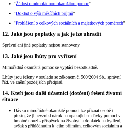
"
Žádost o mimořádnou okamžitou pomoc
"
"
Doklad o výši měsíčních příjmů
"
"
Prohlášení o celkových sociálních a majetkových poměrech
"
12. Jaké jsou poplatky a jak je lze uhradit
Správní ani jiné poplatky nejsou stanoveny.
13. Jaké jsou lhůty pro vyřízení
Mimořádná okamžitá pomoc se vyplácí bezodkladně.
Lhůty jsou řešeny v souladu se zákonem č. 500/2004 Sb., správní
řád, ve znění pozdějších předpisů.
14. Kteří jsou další účastníci (dotčení) řešení životní
situace
Dávku mimořádné okamžité pomoci lze přiznat osobě i
přesto, že jí nevznikl nárok na opakující se dávky pomoci v
hmotné nouzi - příspěvek na živobytí a doplatek na bydlení,
avšak s přihlédnutím k jejím příjmům, celkovým sociálním a