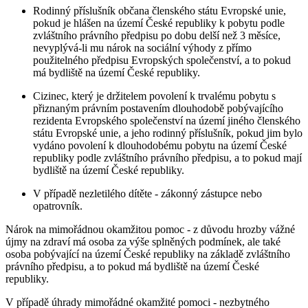
Rodinný příslušník občana členského státu Evropské unie,
pokud je hlášen na území České republiky k pobytu podle
zvláštního právního předpisu po dobu delší než 3 měsíce,
nevyplývá-li mu nárok na sociální výhody z přímo
použitelného předpisu Evropských společenství, a to pokud
má bydliště na území České republiky.
Cizinec, který je držitelem povolení k trvalému pobytu s
přiznaným právním postavením dlouhodobě pobývajícího
rezidenta Evropského společenství na území jiného členského
státu Evropské unie, a jeho rodinný příslušník, pokud jim bylo
vydáno povolení k dlouhodobému pobytu na území České
republiky podle zvláštního právního předpisu, a to pokud mají
bydliště na území České republiky.
V případě nezletilého dítěte - zákonný zástupce nebo
opatrovník.
Nárok na mimořádnou okamžitou pomoc - z důvodu hrozby vážné
újmy na zdraví má osoba za výše splněných podmínek, ale také
osoba pobývající na území České republiky na základě zvláštního
právního předpisu, a to pokud má bydliště na území České
republiky.
V případě úhrady mimořádné okamžité pomoci - nezbytného