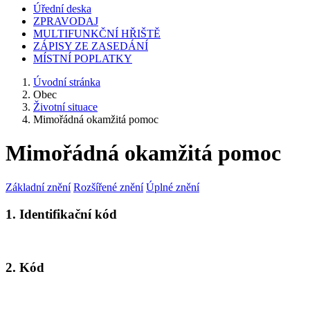
Úřední deska
ZPRAVODAJ
MULTIFUNKČNÍ HŘIŠTĚ
ZÁPISY ZE ZASEDÁNÍ
MÍSTNÍ POPLATKY
Úvodní stránka
Obec
Životní situace
Mimořádná okamžitá pomoc
Mimořádná okamžitá pomoc
Základní znění
Rozšířené znění
Úplné znění
1. Identifikační kód
2. Kód