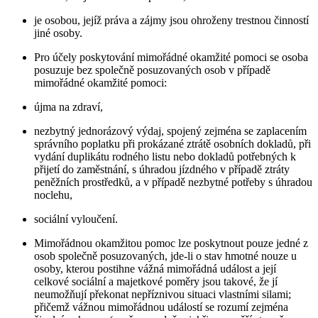
je osobou, jejíž práva a zájmy jsou ohroženy trestnou činností
jiné osoby.
Pro účely poskytování mimořádné okamžité pomoci se osoba
posuzuje bez společně posuzovaných osob v případě
mimořádné okamžité pomoci:
újma na zdraví,
nezbytný jednorázový výdaj, spojený zejména se zaplacením
správního poplatku při prokázané ztrátě osobních dokladů, při
vydání duplikátu rodného listu nebo dokladů potřebných k
přijetí do zaměstnání, s úhradou jízdného v případě ztráty
peněžních prostředků, a v případě nezbytné potřeby s úhradou
noclehu,
sociální vyloučení.
Mimořádnou okamžitou pomoc lze poskytnout pouze jedné z
osob společně posuzovaných, jde-li o stav hmotné nouze u
osoby, kterou postihne vážná mimořádná událost a její
celkové sociální a majetkové poměry jsou takové, že jí
neumožňují překonat nepříznivou situaci vlastními silami;
přičemž vážnou mimořádnou událostí se rozumí zejména