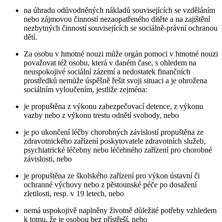
na úhradu odůvodněných nákladů souvisejících se vzděláním
nebo zájmovou činností nezaopatřeného dítěte a na zajištění
nezbytných činností souvisejících se sociálně-právní ochranou
dětí.
Za osobu v hmotné nouzi může orgán pomoci v hmotné nouzi
považovat též osobu, která v daném čase, s ohledem na
neuspokojivé sociální zázemí a nedostatek finančních
prostředků nemůže úspěšně řešit svoji situaci a je ohrožena
sociálním vyloučením, jestliže zejména:
je propuštěna z výkonu zabezpečovací detence, z výkonu
vazby nebo z výkonu trestu odnětí svobody, nebo
je po ukončení léčby chorobných závislostí propuštěna ze
zdravotnického zařízení poskytovatele zdravotních služeb,
psychiatrické léčebny nebo léčebného zařízení pro chorobné
závislosti, nebo
je propuštěna ze školského zařízení pro výkon ústavní či
ochranné výchovy nebo z pěstounské péče po dosažení
zletilosti, resp. v 19 letech, nebo
nemá uspokojivě naplněny životně důležité potřeby vzhledem
k tomu, že je osobou bez přístřeší, nebo