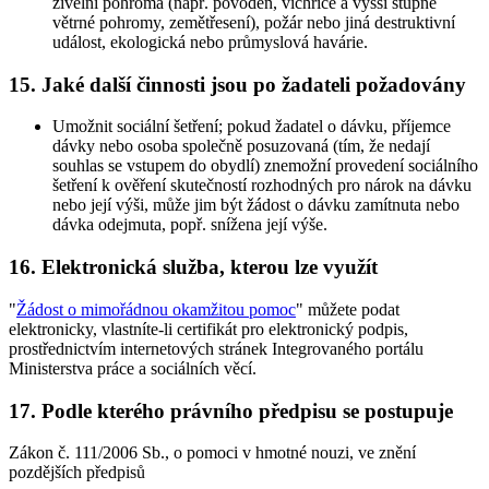
živelní pohroma (např. povodeň, vichřice a vyšší stupně
větrné pohromy, zemětřesení), požár nebo jiná destruktivní
událost, ekologická nebo průmyslová havárie.
15. Jaké další činnosti jsou po žadateli požadovány
Umožnit sociální šetření; pokud žadatel o dávku, příjemce
dávky nebo osoba společně posuzovaná (tím, že nedají
souhlas se vstupem do obydlí) znemožní provedení sociálního
šetření k ověření skutečností rozhodných pro nárok na dávku
nebo její výši, může jim být žádost o dávku zamítnuta nebo
dávka odejmuta, popř. snížena její výše.
16. Elektronická služba, kterou lze využít
"
Žádost o mimořádnou okamžitou pomoc
" můžete podat
elektronicky, vlastníte-li certifikát pro elektronický podpis,
prostřednictvím internetových stránek Integrovaného portálu
Ministerstva práce a sociálních věcí.
17. Podle kterého právního předpisu se postupuje
Zákon č. 111/2006 Sb., o pomoci v hmotné nouzi, ve znění
pozdějších předpisů