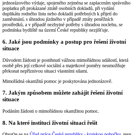
jednorázového výdaje, spojeného zejména se zaplacením správního
poplatku při prokázané ztrátě osobních dokladů, při vydání
duplikátu rodného listu nebo dokladů potřebných k přijetí do
zaměstnání, s úhradou jízdného v případě ztráty peněžních
prostředků, a v případě nezbytné potřeby s úhradou noclehu, se
podmínka bydliště na území České republiky nezjišťuje.
6. Jaké jsou podmínky a postup pro řešení životní
situace
Důvodem žádosti je postihnutí vážnou mimořádnou událostí, která
osobě přes její celkové sociální a majetkové poměry neumožňuje
překonat nepříznivou situaci vlastními silami.
Mimořádná okamžitá pomoc je poskytována jednorázově.
7. Jakým způsobem můžete zahájit řešení životní
situace
Podáním žádosti o mimořádnou okamžitou pomoc.
8. Na které instituci životní situaci řešit
Obraťte se na
Úřad práce České republiky - krajskou pobočku
, resp.