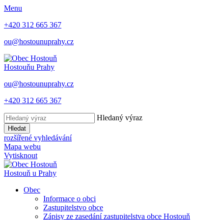
Menu
+420 312 665 367
ou@hostounuprahy.cz
Hostouň
u Prahy
ou@hostounuprahy.cz
+420 312 665 367
Hledaný výraz
Hledat
rozšířené vyhledávání
Mapa webu
Vytisknout
Hostouň
u Prahy
Obec
Informace o obci
Zastupitelstvo obce
Zápisy ze zasedání zastupitelstva obce Hostouň