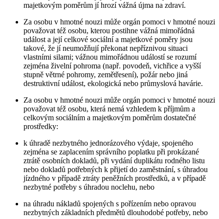
majetkovým poměrům jí hrozí vážná újma na zdraví.
Za osobu v hmotné nouzi může orgán pomoci v hmotné nouzi
považovat též osobu, kterou postihne vážná mimořádná
událost a její celkové sociální a majetkové poměry jsou
takové, že jí neumožňují překonat nepříznivou situaci
vlastními silami; vážnou mimořádnou událostí se rozumí
zejména živelní pohroma (např. povodeň, vichřice a vyšší
stupně větrné pohromy, zemětřesení), požár nebo jiná
destruktivní událost, ekologická nebo průmyslová havárie.
Za osobu v hmotné nouzi může orgán pomoci v hmotné nouzi
považovat též osobu, která nemá vzhledem k příjmům a
celkovým sociálním a majetkovým poměrům dostatečné
prostředky:
k úhradě nezbytného jednorázového výdaje, spojeného
zejména se zaplacením správního poplatku při prokázané
ztrátě osobních dokladů, při vydání duplikátu rodného listu
nebo dokladů potřebných k přijetí do zaměstnání, s úhradou
jízdného v případě ztráty peněžních prostředků, a v případě
nezbytné potřeby s úhradou noclehu, nebo
na úhradu nákladů spojených s pořízením nebo opravou
nezbytných základních předmětů dlouhodobé potřeby, nebo