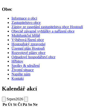
Obec
Informace o obci
Zastupitelstvo obce
Zápisy ze zasedání zastupitelstva obce Hostouň
Obecně závazné vyhlášky a nařízení obce
Multifunkční hřiště
Výběrová řízení obce
Hostouňský zpravodaj
Územní plán Hostouň
Rozvojové plány obce
Odpadové hospodářství obce
Hřbitov
Spolky & sdružení
Životní situace
Napište nám
Kontakt
Kalendář akcí
Srpen
2026
Po
Út
St
Čt
Pá
So
Ne