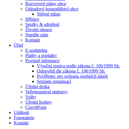
Rozvojové plány obce
Odpadové hospodářství obce
Sběrné místo
Hřbitov
Spolky & sdružení
Životní situace
Napište nám
Kontakt
Úřad
E-podatelna
Platby a poplatky
Povinné informace
Výroční zpráva podle zákona č. 106⁄1999 Sb.
Odpovědi dle zákona č. 106⁄1999 Sb.
Pověřenec pro ochranu osobních údajů
Seznam organizací
Úřední deska
Veřejnoprávní smlouvy
Volby
Úřední hodiny
CzechPoint
Události
Fotogalerie
Kontakt