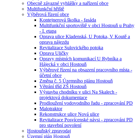
Obecně závazné vyhlášky a nařízení obce
Multifunkční hřiště
Výběrová řízení obce
Kontejnerová školka - fasáda
Multifunkční sportoviště v obci Hostouň u Prahy
- I. etapa
Oprava ulice Kladenská, U Potoka, V Koutě a
oprava nájezdu
Revitalizace Sulovického potoka
Oprava Uličky
Opravy místních komunikací U Rybníka a
Hájecká v obci Hostouň
Výběrové řízení na obsazení pracovního místa -
účetní obce
Změna č. 5 Územního plánu Hostouň
Větrání tříd ZŠ Hostouň
Výstavba chodníku v ulici Na Skalech -
projektová dokumentace
Prodloužení vodovodního řadu - zpracování PD
Malotraktor
Rekonstrukce ulice Nová ulice
Revitalizace Posvícenské návsi - zpracováni PD
pro stavební povolení
Hostouňský zpravodaj
Územní plán Hostouň