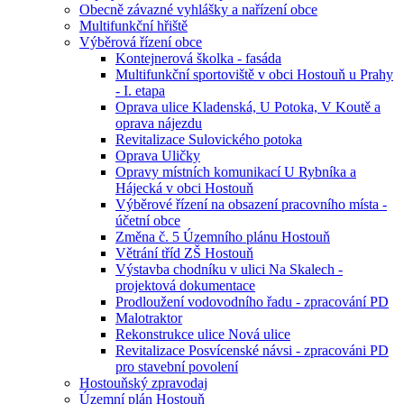
Obecně závazné vyhlášky a nařízení obce
Multifunkční hřiště
Výběrová řízení obce
Kontejnerová školka - fasáda
Multifunkční sportoviště v obci Hostouň u Prahy
- I. etapa
Oprava ulice Kladenská, U Potoka, V Koutě a
oprava nájezdu
Revitalizace Sulovického potoka
Oprava Uličky
Opravy místních komunikací U Rybníka a
Hájecká v obci Hostouň
Výběrové řízení na obsazení pracovního místa -
účetní obce
Změna č. 5 Územního plánu Hostouň
Větrání tříd ZŠ Hostouň
Výstavba chodníku v ulici Na Skalech -
projektová dokumentace
Prodloužení vodovodního řadu - zpracování PD
Malotraktor
Rekonstrukce ulice Nová ulice
Revitalizace Posvícenské návsi - zpracováni PD
pro stavební povolení
Hostouňský zpravodaj
Územní plán Hostouň