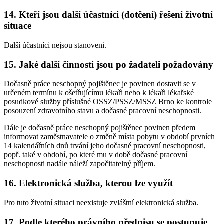
14. Kteří jsou další účastníci (dotčení) řešení životní
situace
Další účastníci nejsou stanoveni.
15. Jaké další činnosti jsou po žadateli požadovány
Dočasně práce neschopný pojištěnec je povinen dostavit se v
určeném termínu k ošetřujícímu lékaři nebo k lékaři lékařské
posudkové služby příslušné OSSZ/PSSZ/MSSZ Brno ke kontrole
posouzení zdravotního stavu a dočasné pracovní neschopnosti.
Dále je dočasně práce neschopný pojištěnec povinen předem
informovat zaměstnavatele o změně místa pobytu v období prvních
14 kalendářních dnů trvání jeho dočasné pracovní neschopnosti,
popř. také v období, po které mu v době dočasné pracovní
neschopnosti nadále náleží započitatelný příjem.
16. Elektronická služba, kterou lze využít
Pro tuto životní situaci neexistuje zvláštní elektronická služba.
17. Podle kterého právního předpisu se postupuje