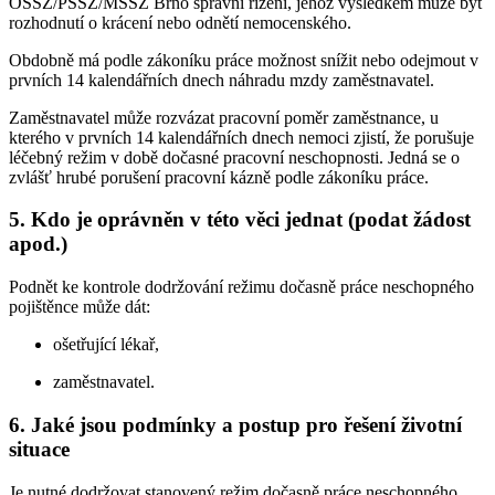
OSSZ/PSSZ/MSSZ Brno správní řízení, jehož výsledkem může být
rozhodnutí o krácení nebo odnětí nemocenského.
Obdobně má podle zákoníku práce možnost snížit nebo odejmout v
prvních 14 kalendářních dnech náhradu mzdy zaměstnavatel.
Zaměstnavatel může rozvázat pracovní poměr zaměstnance, u
kterého v prvních 14 kalendářních dnech nemoci zjistí, že porušuje
léčebný režim v době dočasné pracovní neschopnosti. Jedná se o
zvlášť hrubé porušení pracovní kázně podle zákoníku práce.
5. Kdo je oprávněn v této věci jednat (podat žádost
apod.)
Podnět ke kontrole dodržování režimu dočasně práce neschopného
pojištěnce může dát:
ošetřující lékař,
zaměstnavatel.
6. Jaké jsou podmínky a postup pro řešení životní
situace
Je nutné dodržovat stanovený režim dočasně práce neschopného