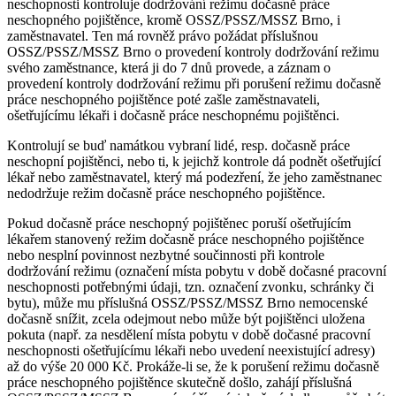
neschopnosti kontroluje dodržování režimu dočasně práce
neschopného pojištěnce, kromě OSSZ/PSSZ/MSSZ Brno, i
zaměstnavatel. Ten má rovněž právo požádat příslušnou
OSSZ/PSSZ/MSSZ Brno o provedení kontroly dodržování režimu
svého zaměstnance, která ji do 7 dnů provede, a záznam o
provedení kontroly dodržování režimu při porušení režimu dočasně
práce neschopného pojištěnce poté zašle zaměstnavateli,
ošetřujícímu lékaři i dočasně práce neschopnému pojištěnci.
Kontrolují se buď namátkou vybraní lidé, resp. dočasně práce
neschopní pojištěnci, nebo ti, k jejichž kontrole dá podnět ošetřující
lékař nebo zaměstnavatel, který má podezření, že jeho zaměstnanec
nedodržuje režim dočasně práce neschopného pojištěnce.
Pokud dočasně práce neschopný pojištěnec poruší ošetřujícím
lékařem stanovený režim dočasně práce neschopného pojištěnce
nebo nesplní povinnost nezbytné součinnosti při kontrole
dodržování režimu (označení místa pobytu v době dočasné pracovní
neschopnosti potřebnými údaji, tzn. označení zvonku, schránky či
bytu), může mu příslušná OSSZ/PSSZ/MSSZ Brno nemocenské
dočasně snížit, zcela odejmout nebo může být pojištěnci uložena
pokuta (např. za nesdělení místa pobytu v době dočasné pracovní
neschopnosti ošetřujícímu lékaři nebo uvedení neexistující adresy)
až do výše 20 000 Kč. Prokáže-li se, že k porušení režimu dočasně
práce neschopného pojištěnce skutečně došlo, zahájí příslušná