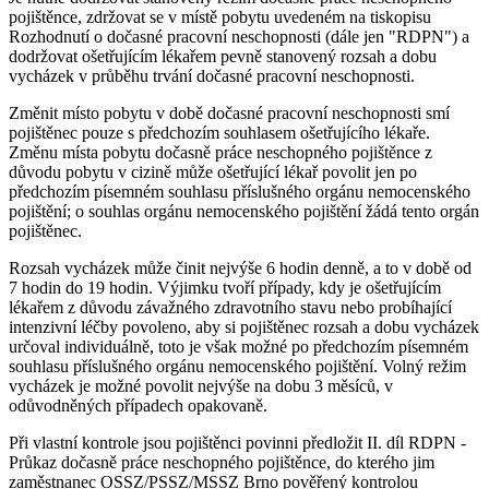
pojištěnce, zdržovat se v místě pobytu uvedeném na tiskopisu
Rozhodnutí o dočasné pracovní neschopnosti (dále jen "RDPN") a
dodržovat ošetřujícím lékařem pevně stanovený rozsah a dobu
vycházek v průběhu trvání dočasné pracovní neschopnosti.
Změnit místo pobytu v době dočasné pracovní neschopnosti smí
pojištěnec pouze s předchozím souhlasem ošetřujícího lékaře.
Změnu místa pobytu dočasně práce neschopného pojištěnce z
důvodu pobytu v cizině může ošetřující lékař povolit jen po
předchozím písemném souhlasu příslušného orgánu nemocenského
pojištění; o souhlas orgánu nemocenského pojištění žádá tento orgán
pojištěnec.
Rozsah vycházek může činit nejvýše 6 hodin denně, a to v době od
7 hodin do 19 hodin. Výjimku tvoří případy, kdy je ošetřujícím
lékařem z důvodu závažného zdravotního stavu nebo probíhající
intenzivní léčby povoleno, aby si pojištěnec rozsah a dobu vycházek
určoval individuálně, toto je však možné po předchozím písemném
souhlasu příslušného orgánu nemocenského pojištění. Volný režim
vycházek je možné povolit nejvýše na dobu 3 měsíců, v
odůvodněných případech opakovaně.
Při vlastní kontrole jsou pojištěnci povinni předložit II. díl RDPN -
Průkaz dočasně práce neschopného pojištěnce, do kterého jim
zaměstnanec OSSZ/PSSZ/MSSZ Brno pověřený kontrolou