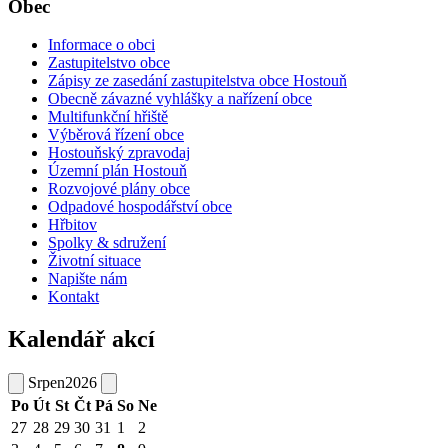
Obec
Informace o obci
Zastupitelstvo obce
Zápisy ze zasedání zastupitelstva obce Hostouň
Obecně závazné vyhlášky a nařízení obce
Multifunkční hřiště
Výběrová řízení obce
Hostouňský zpravodaj
Územní plán Hostouň
Rozvojové plány obce
Odpadové hospodářství obce
Hřbitov
Spolky & sdružení
Životní situace
Napište nám
Kontakt
Kalendář akcí
Srpen
2026
Po
Út
St
Čt
Pá
So
Ne
27
28
29
30
31
1
2