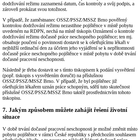
dodržování režimu zaznamená datum, čas kontroly a svůj podpis, a
zároveň prokázat svou totožnost.
V případě, že zaměstnanec OSSZ/PSSZ/MSSZ Brno pověřený
kontrolou dodržování režimu nezastihne pojištěnce v místě pobytu
uvedeném na RDPN, nechá na místě tiskopis Oznámení o kontrole
dodržování režimu dočasně práce neschopného pojištěnce; ten mj.
obsahuje poučení o povinnosti dostavit se k ošetřujícímu lékaři v
nejbližší ordinační den za účelem jeho vyjádření se k nepřítomnosti
dočasně práce neschopného pojištěnce v místě pobytu v době trvání
dočasné pracovní neschopnosti.
Následně je třeba dostavit se s tímto tiskopisem k podání vysvětlení
(popř. tiskopis s vysvětlením doručit) na příslušnou
OSSZ/PSSZ/MSSZ Brno. V případě, že byl pojištěnec již
ošetřujícím lékařem uznán práce schopným, sdělí tuto skutečnost
příslušné OSSZ/PSSZ/MSSZ Brno taktéž prostřednictvím tohoto
tiskopisu.
7. Jakým způsobem můžete zahájit řešení životní
situace
V době trvání dočasné pracovní neschopnosti je možné změnit místo
pobytu pojištěnce v rámci České republiky s předchozím souhlasem