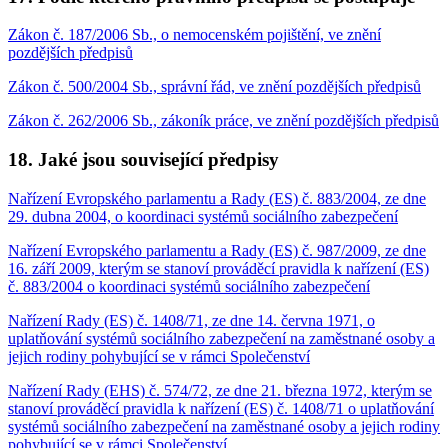
Zákon č. 187/2006 Sb., o nemocenském pojištění, ve znění
pozdějších předpisů
Zákon č. 500/2004 Sb., správní řád, ve znění pozdějších předpisů
Zákon č. 262/2006 Sb., zákoník práce, ve znění pozdějších předpisů
18. Jaké jsou související předpisy
Nařízení Evropského parlamentu a Rady (ES) č. 883/2004, ze dne
29. dubna 2004, o koordinaci systémů sociálního zabezpečení
Nařízení Evropského parlamentu a Rady (ES) č. 987/2009, ze dne
16. září 2009, kterým se stanoví prováděcí pravidla k nařízení (ES)
č. 883/2004 o koordinaci systémů sociálního zabezpečení
Nařízení Rady (ES) č. 1408/71, ze dne 14. června 1971, o
uplatňování systémů sociálního zabezpečení na zaměstnané osoby a
jejich rodiny pohybující se v rámci Společenství
Nařízení Rady (EHS) č. 574/72, ze dne 21. března 1972, kterým se
stanoví prováděcí pravidla k nařízení (ES) č. 1408/71 o uplatňování
systémů sociálního zabezpečení na zaměstnané osoby a jejich rodiny
pohybující se v rámci Společenství