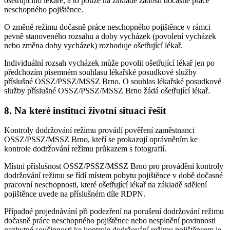
ošetřujícího lékaře, a to pouze na základě žádosti dočasně práce
neschopného pojištěnce.
O změně režimu dočasně práce neschopného pojištěnce v rámci
pevně stanoveného rozsahu a doby vycházek (povolení vycházek
nebo změna doby vycházek) rozhoduje ošetřující lékař.
Individuální rozsah vycházek může povolit ošetřující lékař jen po
předchozím písemném souhlasu lékařské posudkové služby
příslušné OSSZ/PSSZ/MSSZ Brno. O souhlas lékařské posudkové
služby příslušné OSSZ/PSSZ/MSSZ Brno žádá ošetřující lékař.
8. Na které instituci životní situaci řešit
Kontroly dodržování režimu provádí pověření zaměstnanci
OSSZ/PSSZ/MSSZ Brno, kteří se prokazují oprávněním ke
kontrole dodržování režimu průkazem s fotografií.
Místní příslušnost OSSZ/PSSZ/MSSZ Brno pro provádění kontroly
dodržování režimu se řídí místem pobytu pojištěnce v době dočasné
pracovní neschopnosti, které ošetřující lékař na základě sdělení
pojištěnce uvede na příslušném díle RDPN.
Případné projednávání při podezření na porušení dodržování režimu
dočasně práce neschopného pojištěnce nebo nesplnění povinnosti
nezbytné součinnosti ke kontrole dodržování režimu pojištěncem je