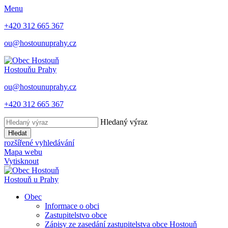
Menu
+420 312 665 367
ou@hostounuprahy.cz
Hostouň
u Prahy
ou@hostounuprahy.cz
+420 312 665 367
Hledaný výraz
Hledat
rozšířené vyhledávání
Mapa webu
Vytisknout
Hostouň
u Prahy
Obec
Informace o obci
Zastupitelstvo obce
Zápisy ze zasedání zastupitelstva obce Hostouň