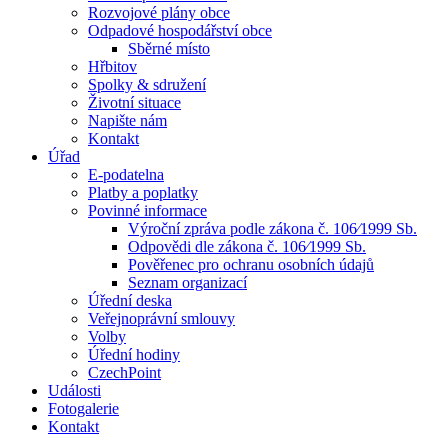
Rozvojové plány obce
Odpadové hospodářství obce
Sběrné místo
Hřbitov
Spolky & sdružení
Životní situace
Napište nám
Kontakt
Úřad
E-podatelna
Platby a poplatky
Povinné informace
Výroční zpráva podle zákona č. 106⁄1999 Sb.
Odpovědi dle zákona č. 106⁄1999 Sb.
Pověřenec pro ochranu osobních údajů
Seznam organizací
Úřední deska
Veřejnoprávní smlouvy
Volby
Úřední hodiny
CzechPoint
Události
Fotogalerie
Kontakt