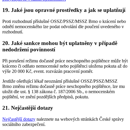
19. Jaké jsou opravné prostředky a jak se uplatňují
Proti rozhodnutí příslušné OSSZ/PSSZ/MSSZ Brno o krácení nebo
odnětí nemocenského lze podat odvolání dle poučení uvedeného v
rozhodnutí.
20. Jaké sankce mohou být uplatněny v případě
nedodržení povinností
Při porušení režimu dočasně práce neschopného pojištěnce může být
kráceno či odňato nemocenské nebo pojištěnci uložena pokuta až do
výše 20 000 Kč, event. rozvázán pracovní poměr.
Jestliže ošetřující lékař neoznámí příslušné OSSZ/PSSZ/MSSZ
Brno změnu režimu dočasně práce neschopného pojištěnce, lze mu
uložit dle ust. § 138 zákona č. 187/2006 Sb., o nemocenském
pojištění, ve znění pozdějších předpisů, pokutu.
21. Nejčastější dotazy
Nejčastější dotazy
naleznete na webových stránkách České správy
sociálního zabezpečení.