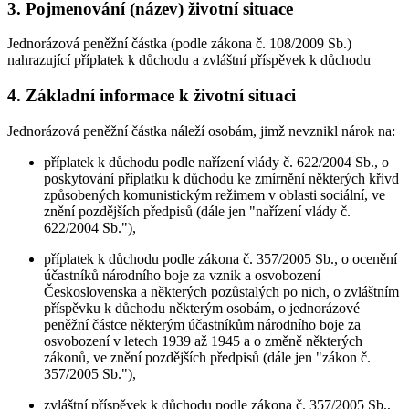
3. Pojmenování (název) životní situace
Jednorázová peněžní částka (podle zákona č. 108/2009 Sb.)
nahrazující příplatek k důchodu a zvláštní příspěvek k důchodu
4. Základní informace k životní situaci
Jednorázová peněžní částka náleží osobám, jimž nevznikl nárok na:
příplatek k důchodu podle nařízení vlády č. 622/2004 Sb., o
poskytování příplatku k důchodu ke zmírnění některých křivd
způsobených komunistickým režimem v oblasti sociální, ve
znění pozdějších předpisů (dále jen "nařízení vlády č.
622/2004 Sb."),
příplatek k důchodu podle zákona č. 357/2005 Sb., o ocenění
účastníků národního boje za vznik a osvobození
Československa a některých pozůstalých po nich, o zvláštním
příspěvku k důchodu některým osobám, o jednorázové
peněžní částce některým účastníkům národního boje za
osvobození v letech 1939 až 1945 a o změně některých
zákonů, ve znění pozdějších předpisů (dále jen "zákon č.
357/2005 Sb."),
zvláštní příspěvek k důchodu podle zákona č. 357/2005 Sb.,