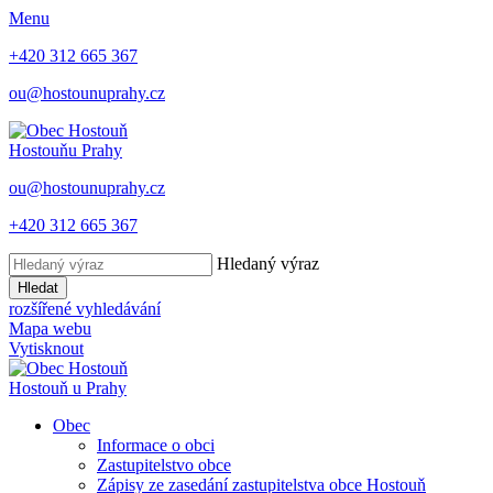
Menu
+420 312 665 367
ou@hostounuprahy.cz
Hostouň
u Prahy
ou@hostounuprahy.cz
+420 312 665 367
Hledaný výraz
Hledat
rozšířené vyhledávání
Mapa webu
Vytisknout
Hostouň
u Prahy
Obec
Informace o obci
Zastupitelstvo obce
Zápisy ze zasedání zastupitelstva obce Hostouň