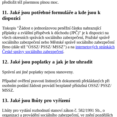
předložit též písemnou plnou moc.
11. Jaké jsou potřebné formuláře a kde jsou k
dispozici
Tiskopis "Žádost o jednorázovou peněžní částku nahrazující
příplatky a zvláštní příspěvek k důchodu (JPČ)" je k dispozici na
všech okresních správách sociálního zabezpečení, Pražské správě
sociálního zabezpečení nebo Městské správě sociálního zabezpečení
Brno (dále též "OSSZ/ PSSZ/ MSSZ") a na
internetových stránkách
České správy sociálního zabezpečení
.
12. Jaké jsou poplatky a jak je lze uhradit
Správní ani jiné poplatky nejsou stanoveny.
Případné ověření pravosti listinných dokumentů překládaných při
osobním podání žádosti provádí bezplatně příslušná OSSZ/ PSSZ/
MSSZ.
13. Jaké jsou lhůty pro vyřízení
Lhůty pro vydání rozhodnutí stanoví zákon č. 582/1991 Sb., o
organizaci a provádění sociálního zabezpečení, ve znění pozdějších