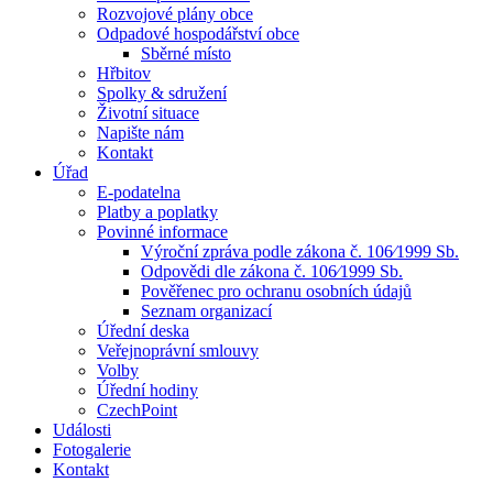
Rozvojové plány obce
Odpadové hospodářství obce
Sběrné místo
Hřbitov
Spolky & sdružení
Životní situace
Napište nám
Kontakt
Úřad
E-podatelna
Platby a poplatky
Povinné informace
Výroční zpráva podle zákona č. 106⁄1999 Sb.
Odpovědi dle zákona č. 106⁄1999 Sb.
Pověřenec pro ochranu osobních údajů
Seznam organizací
Úřední deska
Veřejnoprávní smlouvy
Volby
Úřední hodiny
CzechPoint
Události
Fotogalerie
Kontakt