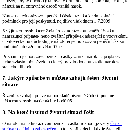
náležel, kdyby důchod (stanovený druh důchodu) pobírala, ke dni, k
němuž na ni oprávněné osobě vznikl nárok.
Nárok na jednorázovou peněžní částku vzniká ke dni splnění
podmínek pro její poskytnutí, nejdříve však dnem 1.7.2009.
S výjimkou osob, které žádají o jednorázovou peněžní částku
nahrazující příplatek nebo zvláštní příspěvek náležející k vdovskému
či vdoveckému důchodu, je nárok na jednorázovou peněžní částku
podmíněn dosažením věku 65 let.
Přiznáním jednorázové peněžní částky zaniká nárok na příplatek
nebo zvláštní příspěvek, na který by v budoucnu vznikl nárok ze
stejného důvodu.
7. Jakým způsobem můžete zahájit řešení životní
situace
Řízení lze zahájit pouze na podkladě písemné žádosti podané
některou z osob uvedených v bodě 05.
8. Na které instituci životní situaci řešit
O nároku na jednorázovou peněžní částku rozhoduje vždy
Česká
správa sociálního zabezpečení
, a to i v případech, kdy je žadateli