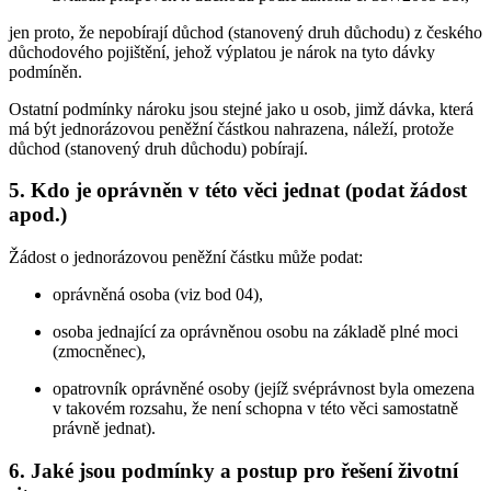
jen proto, že nepobírají důchod (stanovený druh důchodu) z českého
důchodového pojištění, jehož výplatou je nárok na tyto dávky
podmíněn.
Ostatní podmínky nároku jsou stejné jako u osob, jimž dávka, která
má být jednorázovou peněžní částkou nahrazena, náleží, protože
důchod (stanovený druh důchodu) pobírají.
5. Kdo je oprávněn v této věci jednat (podat žádost
apod.)
Žádost o jednorázovou peněžní částku může podat:
oprávněná osoba (viz bod 04),
osoba jednající za oprávněnou osobu na základě plné moci
(zmocněnec),
opatrovník oprávněné osoby (jejíž svéprávnost byla omezena
v takovém rozsahu, že není schopna v této věci samostatně
právně jednat).
6. Jaké jsou podmínky a postup pro řešení životní