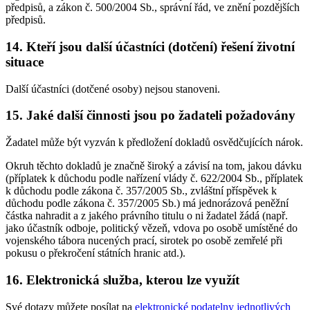
předpisů, a zákon č. 500/2004 Sb., správní řád, ve znění pozdějších
předpisů.
14. Kteří jsou další účastníci (dotčení) řešení životní
situace
Další účastníci (dotčené osoby) nejsou stanoveni.
15. Jaké další činnosti jsou po žadateli požadovány
Žadatel může být vyzván k předložení dokladů osvědčujících nárok.
Okruh těchto dokladů je značně široký a závisí na tom, jakou dávku
(příplatek k důchodu podle nařízení vlády č. 622/2004 Sb., příplatek
k důchodu podle zákona č. 357/2005 Sb., zvláštní příspěvek k
důchodu podle zákona č. 357/2005 Sb.) má jednorázová peněžní
částka nahradit a z jakého právního titulu o ni žadatel žádá (např.
jako účastník odboje, politický vězeň, vdova po osobě umístěné do
vojenského tábora nucených prací, sirotek po osobě zemřelé při
pokusu o překročení státních hranic atd.).
16. Elektronická služba, kterou lze využít
Své dotazy můžete posílat na
elektronické podatelny jednotlivých