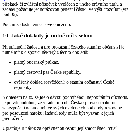
příplatek či zvláštní příspěvek vyplácen z jiného právního titulu a
žadatel požaduje jednorázovou peněžní částku ve výši "rozdílu" (viz
bod 06).
Podání žádosti není časově omezeno.
10. Jaké doklady je nutné mít s sebou
Při uplatnění žádosti a pro prokázání českého státního občanství je
nutné mít k dispozici některý z těchto dokladů:
platný občanský průkaz,
platný cestovní pas České republiky,
ověřený doklad (osvědčení) o státním občanství České
republiky.
S ohledem na to, že jde o dávku podmíněnou nepobíráním důchodu,
je pravděpodobné, že v řadě případů Česká správa sociálního
zabezpečení nebude mít ve svých evidencích podklady rozhodné
pro posouzení nároku; žadatel tedy může být vyzván k jejich
předložení.
Uplatňuje-li nárok za oprávněnou osobu její zmocněnec, musí