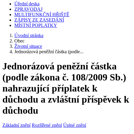
Úřední deska
ZPRAVODAJ
MULTIFUNKČNÍ HŘIŠTĚ
ZÁPISY ZE ZASEDÁNÍ
MÍSTNÍ POPLATKY
Úvodní stránka
Obec
Životní situace
Jednorázová peněžní částka (podle...
Jednorázová peněžní částka
(podle zákona č. 108/2009 Sb.)
nahrazující příplatek k
důchodu a zvláštní příspěvek k
důchodu
Základní znění
Rozšířené znění
Úplné znění