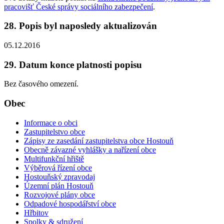
pracovišť České správy sociálního zabezpečení
.
28. Popis byl naposledy aktualizován
05.12.2016
29. Datum konce platnosti popisu
Bez časového omezení.
Obec
Informace o obci
Zastupitelstvo obce
Zápisy ze zasedání zastupitelstva obce Hostouň
Obecně závazné vyhlášky a nařízení obce
Multifunkční hřiště
Výběrová řízení obce
Hostouňský zpravodaj
Územní plán Hostouň
Rozvojové plány obce
Odpadové hospodářství obce
Hřbitov
Spolky & sdružení