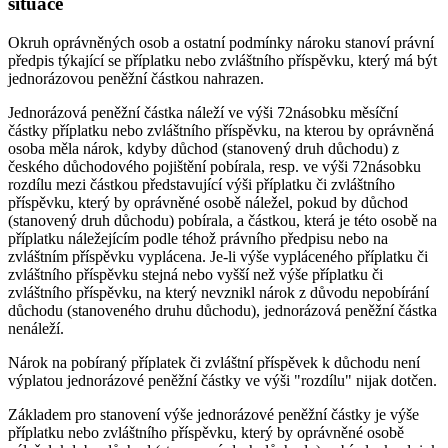
situace
Okruh oprávněných osob a ostatní podmínky nároku stanoví právní
předpis týkající se příplatku nebo zvláštního příspěvku, který má být
jednorázovou peněžní částkou nahrazen.
Jednorázová peněžní částka náleží ve výši 72násobku měsíční
částky příplatku nebo zvláštního příspěvku, na kterou by oprávněná
osoba měla nárok, kdyby důchod (stanovený druh důchodu) z
českého důchodového pojištění pobírala, resp. ve výši 72násobku
rozdílu mezi částkou představující výši příplatku či zvláštního
příspěvku, který by oprávněné osobě náležel, pokud by důchod
(stanovený druh důchodu) pobírala, a částkou, která je této osobě na
příplatku náležejícím podle téhož právního předpisu nebo na
zvláštním příspěvku vyplácena. Je-li výše vypláceného příplatku či
zvláštního příspěvku stejná nebo vyšší než výše příplatku či
zvláštního příspěvku, na který nevznikl nárok z důvodu nepobírání
důchodu (stanoveného druhu důchodu), jednorázová peněžní částka
nenáleží.
Nárok na pobíraný příplatek či zvláštní příspěvek k důchodu není
výplatou jednorázové peněžní částky ve výši "rozdílu" nijak dotčen.
Základem pro stanovení výše jednorázové peněžní částky je výše
příplatku nebo zvláštního příspěvku, který by oprávněné osobě