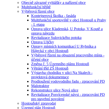
Obecně závazné vyhlášky a nařízení obce
Multifunkční hřiště
Výběrová řízení obce
Kontejnerová školka - fasáda
Multifunkční sportoviště v obci Hostouň u Prahy
- I. etapa
Oprava ulice Kladenská, U Potoka, V Koutě a
oprava nájezdu
Revitalizace Sulovického potoka
Oprava Uličky
Opravy místních komunikací U Rybníka a
Hájecká v obci Hostouň
Výběrové řízení na obsazení pracovního místa -
účetní obce
Změna č. 5 Územního plánu Hostouň
Větrání tříd ZŠ Hostouň
Výstavba chodníku v ulici Na Skalech -
projektová dokumentace
Prodloužení vodovodního řadu - zpracování PD
Malotraktor
Rekonstrukce ulice Nová ulice
Revitalizace Posvícenské návsi - zpracováni PD
pro stavební povolení
Hostouňský zpravodaj
Územní plán Hostouň