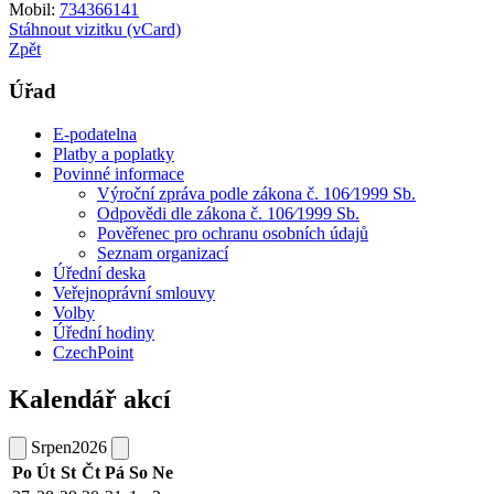
Mobil:
734366141
Stáhnout vizitku (vCard)
Zpět
Úřad
E-podatelna
Platby a poplatky
Povinné informace
Výroční zpráva podle zákona č. 106⁄1999 Sb.
Odpovědi dle zákona č. 106⁄1999 Sb.
Pověřenec pro ochranu osobních údajů
Seznam organizací
Úřední deska
Veřejnoprávní smlouvy
Volby
Úřední hodiny
CzechPoint
Kalendář akcí
Srpen
2026
Po
Út
St
Čt
Pá
So
Ne