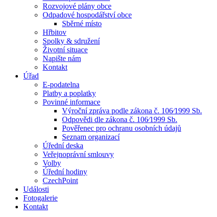
Rozvojové plány obce
Odpadové hospodářství obce
Sběrné místo
Hřbitov
Spolky & sdružení
Životní situace
Napište nám
Kontakt
Úřad
E-podatelna
Platby a poplatky
Povinné informace
Výroční zpráva podle zákona č. 106⁄1999 Sb.
Odpovědi dle zákona č. 106⁄1999 Sb.
Pověřenec pro ochranu osobních údajů
Seznam organizací
Úřední deska
Veřejnoprávní smlouvy
Volby
Úřední hodiny
CzechPoint
Události
Fotogalerie
Kontakt