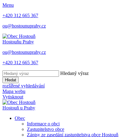
Menu
+420 312 665 367
ou@hostounuprahy.cz
Hostouň
u Prahy
ou@hostounuprahy.cz
+420 312 665 367
Hledaný výraz
Hledat
rozšířené vyhledávání
Mapa webu
Vytisknout
Hostouň
u Prahy
Obec
Informace o obci
Zastupitelstvo obce
Zápisy ze zasedání zastupitelstva obce Hostouň