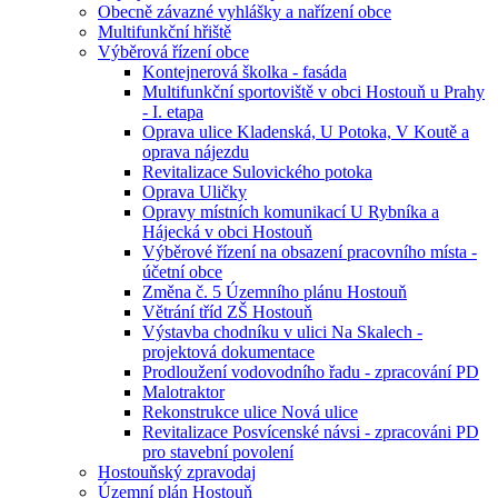
Obecně závazné vyhlášky a nařízení obce
Multifunkční hřiště
Výběrová řízení obce
Kontejnerová školka - fasáda
Multifunkční sportoviště v obci Hostouň u Prahy
- I. etapa
Oprava ulice Kladenská, U Potoka, V Koutě a
oprava nájezdu
Revitalizace Sulovického potoka
Oprava Uličky
Opravy místních komunikací U Rybníka a
Hájecká v obci Hostouň
Výběrové řízení na obsazení pracovního místa -
účetní obce
Změna č. 5 Územního plánu Hostouň
Větrání tříd ZŠ Hostouň
Výstavba chodníku v ulici Na Skalech -
projektová dokumentace
Prodloužení vodovodního řadu - zpracování PD
Malotraktor
Rekonstrukce ulice Nová ulice
Revitalizace Posvícenské návsi - zpracováni PD
pro stavební povolení
Hostouňský zpravodaj
Územní plán Hostouň