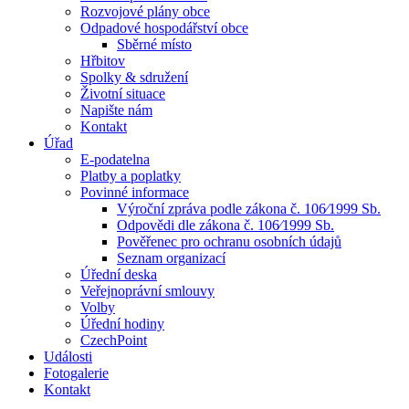
Rozvojové plány obce
Odpadové hospodářství obce
Sběrné místo
Hřbitov
Spolky & sdružení
Životní situace
Napište nám
Kontakt
Úřad
E-podatelna
Platby a poplatky
Povinné informace
Výroční zpráva podle zákona č. 106⁄1999 Sb.
Odpovědi dle zákona č. 106⁄1999 Sb.
Pověřenec pro ochranu osobních údajů
Seznam organizací
Úřední deska
Veřejnoprávní smlouvy
Volby
Úřední hodiny
CzechPoint
Události
Fotogalerie
Kontakt