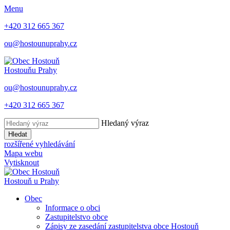
Menu
+420 312 665 367
ou@hostounuprahy.cz
Hostouň
u Prahy
ou@hostounuprahy.cz
+420 312 665 367
Hledaný výraz
Hledat
rozšířené vyhledávání
Mapa webu
Vytisknout
Hostouň
u Prahy
Obec
Informace o obci
Zastupitelstvo obce
Zápisy ze zasedání zastupitelstva obce Hostouň