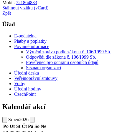
Mobil:
721864833
Stáhnout vizitku (vCard)
Zpět
Úřad
E-podatelna
Platby a poplatky
Povinné informace
Výroční zpráva podle zákona č. 106⁄1999 Sb.
Odpovědi dle zákona č. 106⁄1999 Sb.
Pověřenec pro ochranu osobních údajů
Seznam organizací
Úřední deska
Veřejnoprávní smlouvy
Volby
Úřední hodiny
CzechPoint
Kalendář akcí
Srpen
2026
Po
Út
St
Čt
Pá
So
Ne