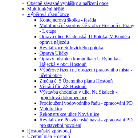
Obecně závazné vyhlášky a nařízení obce
Multifunkční hřiště
Výběrová řízení obce
Kontejnerová školka - fasáda
Multifunkční sportoviště v obci Hostouň u Prahy
- I. etapa
Oprava ulice Kladenská, U Potoka, V Koutě a
oprava nájezdu
Revitalizace Sulovického potoka
Oprava Uličky
Opravy místních komunikací U Rybníka a
Hájecká v obci Hostouň
Výběrové řízení na obsazení pracovního místa -
účetní obce
Změna č. 5 Územního plánu Hostouň
Větrání tříd ZŠ Hostouň
Výstavba chodníku v ulici Na Skalech -
projektová dokumentace
Prodloužení vodovodního řadu - zpracování PD
Malotraktor
Rekonstrukce ulice Nová ulice
Revitalizace Posvícenské návsi - zpracováni PD
pro stavební povolení
Hostouňský zpravodaj
Územní plán Hostouň