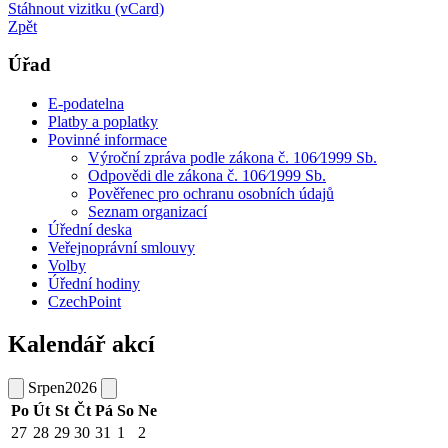
Stáhnout vizitku (vCard)
Zpět
Úřad
E-podatelna
Platby a poplatky
Povinné informace
Výroční zpráva podle zákona č. 106⁄1999 Sb.
Odpovědi dle zákona č. 106⁄1999 Sb.
Pověřenec pro ochranu osobních údajů
Seznam organizací
Úřední deska
Veřejnoprávní smlouvy
Volby
Úřední hodiny
CzechPoint
Kalendář akcí
Srpen
2026
Po
Út
St
Čt
Pá
So
Ne
27
28
29
30
31
1
2