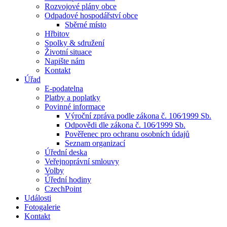
Rozvojové plány obce
Odpadové hospodářství obce
Sběrné místo
Hřbitov
Spolky & sdružení
Životní situace
Napište nám
Kontakt
Úřad
E-podatelna
Platby a poplatky
Povinné informace
Výroční zpráva podle zákona č. 106⁄1999 Sb.
Odpovědi dle zákona č. 106⁄1999 Sb.
Pověřenec pro ochranu osobních údajů
Seznam organizací
Úřední deska
Veřejnoprávní smlouvy
Volby
Úřední hodiny
CzechPoint
Události
Fotogalerie
Kontakt