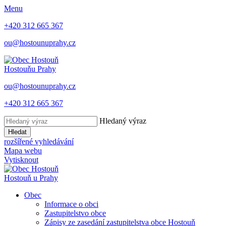
Menu
+420 312 665 367
ou@hostounuprahy.cz
Hostouň
u Prahy
ou@hostounuprahy.cz
+420 312 665 367
Hledaný výraz
Hledat
rozšířené vyhledávání
Mapa webu
Vytisknout
Hostouň
u Prahy
Obec
Informace o obci
Zastupitelstvo obce
Zápisy ze zasedání zastupitelstva obce Hostouň