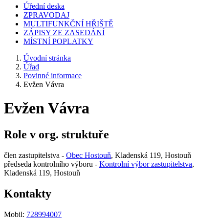
Úřední deska
ZPRAVODAJ
MULTIFUNKČNÍ HŘIŠTĚ
ZÁPISY ZE ZASEDÁNÍ
MÍSTNÍ POPLATKY
Úvodní stránka
Úřad
Povinné informace
Evžen Vávra
Evžen Vávra
Role v org. struktuře
člen zastupitelstva -
Obec Hostouň
, Kladenská 119, Hostouň
předseda kontrolního výboru -
Kontrolní výbor zastupitelstva
,
Kladenská 119, Hostouň
Kontakty
Mobil:
728994007