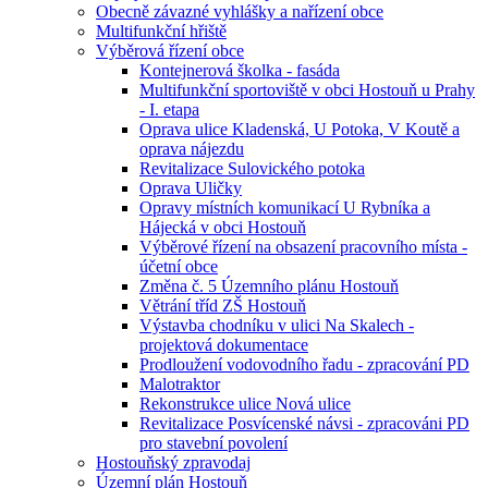
Obecně závazné vyhlášky a nařízení obce
Multifunkční hřiště
Výběrová řízení obce
Kontejnerová školka - fasáda
Multifunkční sportoviště v obci Hostouň u Prahy
- I. etapa
Oprava ulice Kladenská, U Potoka, V Koutě a
oprava nájezdu
Revitalizace Sulovického potoka
Oprava Uličky
Opravy místních komunikací U Rybníka a
Hájecká v obci Hostouň
Výběrové řízení na obsazení pracovního místa -
účetní obce
Změna č. 5 Územního plánu Hostouň
Větrání tříd ZŠ Hostouň
Výstavba chodníku v ulici Na Skalech -
projektová dokumentace
Prodloužení vodovodního řadu - zpracování PD
Malotraktor
Rekonstrukce ulice Nová ulice
Revitalizace Posvícenské návsi - zpracováni PD
pro stavební povolení
Hostouňský zpravodaj
Územní plán Hostouň