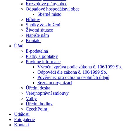
Rozvojové plány obce
Odpadové hospodářství obce
Sběrné místo
Hřbitov
Spolky & sdružení
Životní situace
Napište nám
Kontakt
Úřad
E-podatelna
Platby a poplatky
Povinné informace
Výroční zpráva podle zákona č. 106⁄1999 Sb.
Odpovědi dle zákona č. 106⁄1999 Sb.
Pověřenec pro ochranu osobních údajů
Seznam organizací
Úřední deska
Veřejnoprávní smlouvy
Volby
Úřední hodiny
CzechPoint
Události
Fotogalerie
Kontakt