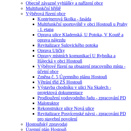
Obecně závazné vyhlášky a nařízení obce
Multifunkční hřiště
Výběrová řízení obce
Kontejnerová školka - fasáda
Multifunkční sportoviště v obci Hostouň u Prahy
- I. etapa
Oprava ulice Kladenská, U Potoka, V Koutě a
oprava nájezdu
Revitalizace Sulovického potoka
Oprava Uličky
Opravy místních komunikací U Rybníka a
Hájecká v obci Hostouň
Výběrové řízení na obsazení pracovního místa -
účetní obce
Změna č. 5 Územního plánu Hostouň
Větrání tříd ZŠ Hostouň
Výstavba chodníku v ulici Na Skalech -
projektová dokumentace
Prodloužení vodovodního řadu - zpracování PD
Malotraktor
Rekonstrukce ulice Nová ulice
Revitalizace Posvícenské návsi - zpracováni PD
pro stavební povolení
Hostouňský zpravodaj
Územní plán Hostouň