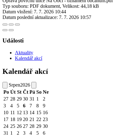
Oprava povrchu ulice Na Obci - oznámení občanům.pdf
Typ souboru: PDF dokument, Velikost: 44,18 kB
Datum vložení:
7. 7. 2026 10:44
Datum poslední aktualizace:
7. 7. 2026 10:57
Události
Aktuality
Kalendář akcí
Kalendář akcí
Srpen
2026
Po
Út
St
Čt
Pá
So
Ne
27
28
29
30
31
1
2
3
4
5
6
7
8
9
10
11
12
13
14
15
16
17
18
19
20
21
22
23
24
25
26
27
28
29
30
31
1
2
3
4
5
6