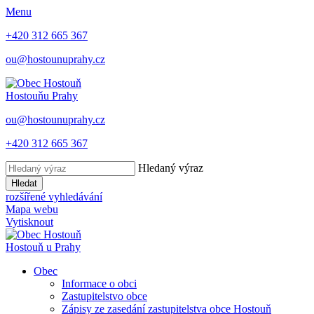
Menu
+420 312 665 367
ou@hostounuprahy.cz
Hostouň
u Prahy
ou@hostounuprahy.cz
+420 312 665 367
Hledaný výraz
Hledat
rozšířené vyhledávání
Mapa webu
Vytisknout
Hostouň
u Prahy
Obec
Informace o obci
Zastupitelstvo obce
Zápisy ze zasedání zastupitelstva obce Hostouň