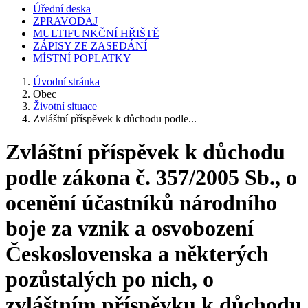
Úřední deska
ZPRAVODAJ
MULTIFUNKČNÍ HŘIŠTĚ
ZÁPISY ZE ZASEDÁNÍ
MÍSTNÍ POPLATKY
Úvodní stránka
Obec
Životní situace
Zvláštní příspěvek k důchodu podle...
Zvláštní příspěvek k důchodu
podle zákona č. 357/2005 Sb., o
ocenění účastníků národního
boje za vznik a osvobození
Československa a některých
pozůstalých po nich, o
zvláštním příspěvku k důchodu