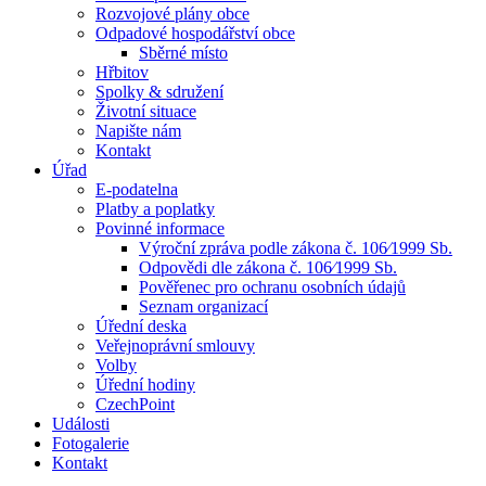
Rozvojové plány obce
Odpadové hospodářství obce
Sběrné místo
Hřbitov
Spolky & sdružení
Životní situace
Napište nám
Kontakt
Úřad
E-podatelna
Platby a poplatky
Povinné informace
Výroční zpráva podle zákona č. 106⁄1999 Sb.
Odpovědi dle zákona č. 106⁄1999 Sb.
Pověřenec pro ochranu osobních údajů
Seznam organizací
Úřední deska
Veřejnoprávní smlouvy
Volby
Úřední hodiny
CzechPoint
Události
Fotogalerie
Kontakt