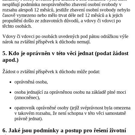
nesplňují podmínku neoprávněného zbavení osobní svobody v
rozsahu alespoň 12 měsíců, jestliže zbavení osobní svobody nebylo
časově vymezeno nebo mělo trvat déle než 12 měsíců a k jejich
propuštění došlo ze zdravotních důvodů, a vdovy či vdovci po
těchto osobách.
Vdovy či vdovci po osobách uvedených pod pátou odrážkou výše
nárok na zvláštní příspěvek k důchodu nemají.
5. Kdo je oprávněn v této věci jednat (podat žádost
apod.)
Žádost o zvláštní příspěvek k důchodu může podat:
oprávněná osoba,
osoba jednající za oprávněnou osobu na základě plné moci
(zmocněnec),
opatrovník oprávněné osoby (jejíž svéprávnost byla omezena
v takovém rozsahu, že není schopna v této věci samostatně
právně jednat).
6. Jaké jsou podmínky a postup pro řešení životní