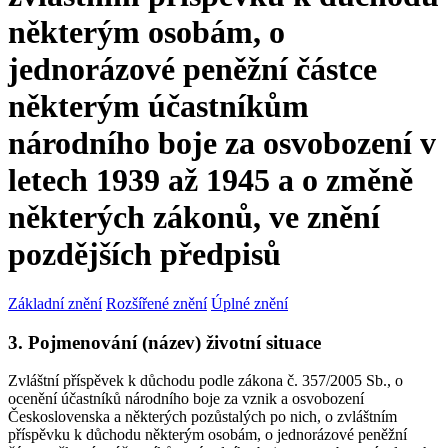
některým osobám, o
jednorázové peněžní částce
některým účastníkům
národního boje za osvobození v
letech 1939 až 1945 a o změně
některých zákonů, ve znění
pozdějších předpisů
Základní znění
Rozšířené znění
Úplné znění
3. Pojmenování (název) životní situace
Zvláštní příspěvek k důchodu podle zákona č. 357/2005 Sb., o
ocenění účastníků národního boje za vznik a osvobození
Československa a některých pozůstalých po nich, o zvláštním
příspěvku k důchodu některým osobám, o jednorázové peněžní