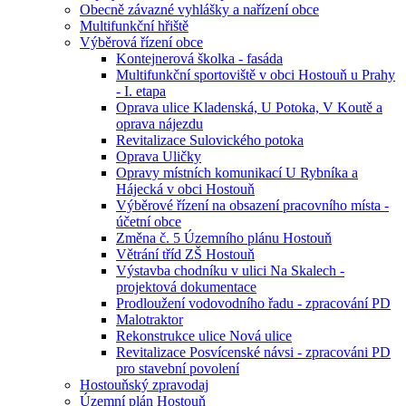
Obecně závazné vyhlášky a nařízení obce
Multifunkční hřiště
Výběrová řízení obce
Kontejnerová školka - fasáda
Multifunkční sportoviště v obci Hostouň u Prahy
- I. etapa
Oprava ulice Kladenská, U Potoka, V Koutě a
oprava nájezdu
Revitalizace Sulovického potoka
Oprava Uličky
Opravy místních komunikací U Rybníka a
Hájecká v obci Hostouň
Výběrové řízení na obsazení pracovního místa -
účetní obce
Změna č. 5 Územního plánu Hostouň
Větrání tříd ZŠ Hostouň
Výstavba chodníku v ulici Na Skalech -
projektová dokumentace
Prodloužení vodovodního řadu - zpracování PD
Malotraktor
Rekonstrukce ulice Nová ulice
Revitalizace Posvícenské návsi - zpracováni PD
pro stavební povolení
Hostouňský zpravodaj
Územní plán Hostouň