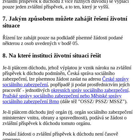
zvláštní příspěvek k důchodu z více různých důvodů) se vyplácí
pouze jeden zvláštní příspěvek, a to ten, který je vyšší.
7. Jakým způsobem můžete zahájit řešení životní
situace
Řízení lze zahájit pouze na podkladě písemné žádosti podané
některou z osob uvedených v bodě 05.
8. Na které instituci životní situaci řešit
Je-li plátcem důchodu, jehož výplatou je vznik nároku na zvláštní
příspěvek k důchodu podmíněn, Česká správa sociálního
zabezpečení, lze písemnou žádost zaslat na adresu
České správy
sociálního zabezpečení
, popřípadě ji podat prostřednictvím jejích
pracovišť - jednotlivých
okresních správ sociálního zabezpečení,
Pražské správy sociálního zabezpečení nebo Městské správy
sociálního zabezpečení Brno
(dále též "OSSZ/ PSSZ/ MSSZ").
Je-li plátcem důchodu jiný orgán (tj. orgán sociálního zabezpečení
ministerstev vnitra, obrany a spravedlnosti), podává se žádost o
zvláštní příspěvek k důchodu tomuto orgánu.
Podání žádosti o zvláštní příspěvek k důchodu není časově
omezeno.