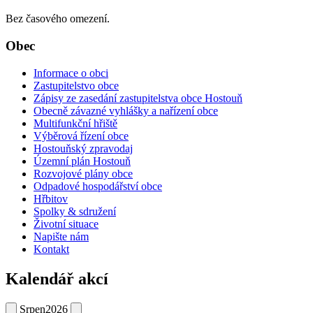
Bez časového omezení.
Obec
Informace o obci
Zastupitelstvo obce
Zápisy ze zasedání zastupitelstva obce Hostouň
Obecně závazné vyhlášky a nařízení obce
Multifunkční hřiště
Výběrová řízení obce
Hostouňský zpravodaj
Územní plán Hostouň
Rozvojové plány obce
Odpadové hospodářství obce
Hřbitov
Spolky & sdružení
Životní situace
Napište nám
Kontakt
Kalendář akcí
Srpen
2026