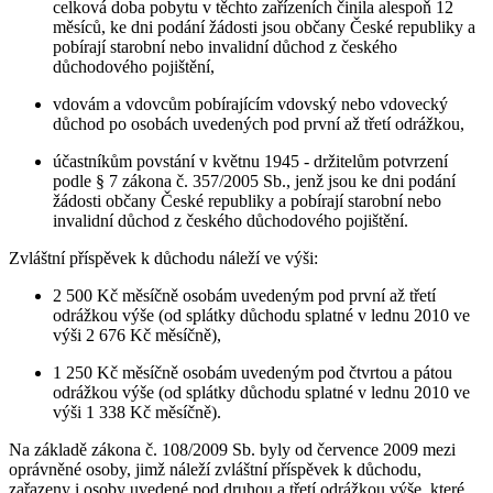
celková doba pobytu v těchto zařízeních činila alespoň 12
měsíců, ke dni podání žádosti jsou občany České republiky a
pobírají starobní nebo invalidní důchod z českého
důchodového pojištění,
vdovám a vdovcům pobírajícím vdovský nebo vdovecký
důchod po osobách uvedených pod první až třetí odrážkou,
účastníkům povstání v květnu 1945 - držitelům potvrzení
podle § 7 zákona č. 357/2005 Sb., jenž jsou ke dni podání
žádosti občany České republiky a pobírají starobní nebo
invalidní důchod z českého důchodového pojištění.
Zvláštní příspěvek k důchodu náleží ve výši:
2 500 Kč měsíčně osobám uvedeným pod první až třetí
odrážkou výše (od splátky důchodu splatné v lednu 2010 ve
výši 2 676 Kč měsíčně),
1 250 Kč měsíčně osobám uvedeným pod čtvrtou a pátou
odrážkou výše (od splátky důchodu splatné v lednu 2010 ve
výši 1 338 Kč měsíčně).
Na základě zákona č. 108/2009 Sb. byly od července 2009 mezi
oprávněné osoby, jimž náleží zvláštní příspěvek k důchodu,
zařazeny i osoby uvedené pod druhou a třetí odrážkou výše, které