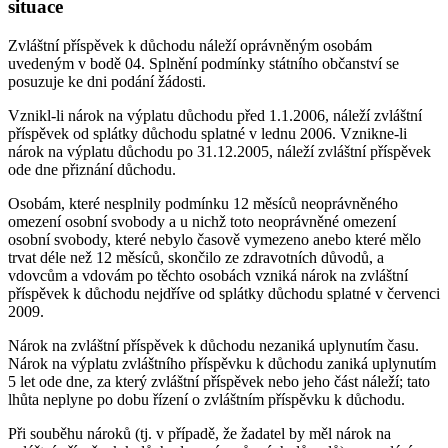
situace
Zvláštní příspěvek k důchodu náleží oprávněným osobám
uvedeným v bodě 04. Splnění podmínky státního občanství se
posuzuje ke dni podání žádosti.
Vznikl-li nárok na výplatu důchodu před 1.1.2006, náleží zvláštní
příspěvek od splátky důchodu splatné v lednu 2006. Vznikne-li
nárok na výplatu důchodu po 31.12.2005, náleží zvláštní příspěvek
ode dne přiznání důchodu.
Osobám, které nesplnily podmínku 12 měsíců neoprávněného
omezení osobní svobody a u nichž toto neoprávněné omezení
osobní svobody, které nebylo časově vymezeno anebo které mělo
trvat déle než 12 měsíců, skončilo ze zdravotních důvodů, a
vdovcům a vdovám po těchto osobách vzniká nárok na zvláštní
příspěvek k důchodu nejdříve od splátky důchodu splatné v červenci
2009.
Nárok na zvláštní příspěvek k důchodu nezaniká uplynutím času.
Nárok na výplatu zvláštního příspěvku k důchodu zaniká uplynutím
5 let ode dne, za který zvláštní příspěvek nebo jeho část náleží; tato
lhůta neplyne po dobu řízení o zvláštním příspěvku k důchodu.
Při souběhu nároků (tj. v případě, že žadatel by měl nárok na