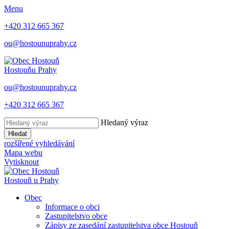
Menu
+420 312 665 367
ou@hostounuprahy.cz
Hostouň
u Prahy
ou@hostounuprahy.cz
+420 312 665 367
Hledaný výraz
Hledat
rozšířené vyhledávání
Mapa webu
Vytisknout
Hostouň
u Prahy
Obec
Informace o obci
Zastupitelstvo obce
Zápisy ze zasedání zastupitelstva obce Hostouň