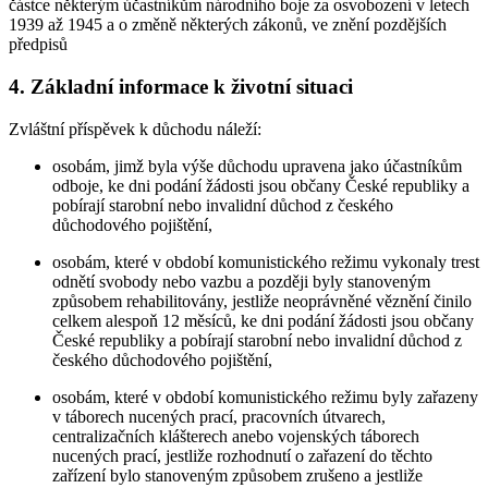
částce některým účastníkům národního boje za osvobození v letech
1939 až 1945 a o změně některých zákonů, ve znění pozdějších
předpisů
4. Základní informace k životní situaci
Zvláštní příspěvek k důchodu náleží:
osobám, jimž byla výše důchodu upravena jako účastníkům
odboje, ke dni podání žádosti jsou občany České republiky a
pobírají starobní nebo invalidní důchod z českého
důchodového pojištění,
osobám, které v období komunistického režimu vykonaly trest
odnětí svobody nebo vazbu a později byly stanoveným
způsobem rehabilitovány, jestliže neoprávněné věznění činilo
celkem alespoň 12 měsíců, ke dni podání žádosti jsou občany
České republiky a pobírají starobní nebo invalidní důchod z
českého důchodového pojištění,
osobám, které v období komunistického režimu byly zařazeny
v táborech nucených prací, pracovních útvarech,
centralizačních klášterech anebo vojenských táborech
nucených prací, jestliže rozhodnutí o zařazení do těchto
zařízení bylo stanoveným způsobem zrušeno a jestliže