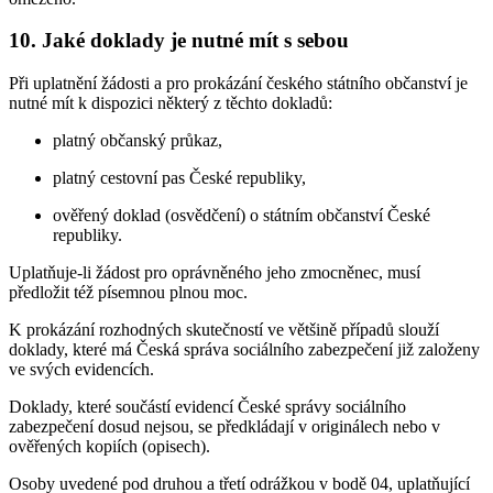
10. Jaké doklady je nutné mít s sebou
Při uplatnění žádosti a pro prokázání českého státního občanství je
nutné mít k dispozici některý z těchto dokladů:
platný občanský průkaz,
platný cestovní pas České republiky,
ověřený doklad (osvědčení) o státním občanství České
republiky.
Uplatňuje-li žádost pro oprávněného jeho zmocněnec, musí
předložit též písemnou plnou moc.
K prokázání rozhodných skutečností ve většině případů slouží
doklady, které má Česká správa sociálního zabezpečení již založeny
ve svých evidencích.
Doklady, které součástí evidencí České správy sociálního
zabezpečení dosud nejsou, se předkládají v originálech nebo v
ověřených kopiích (opisech).
Osoby uvedené pod druhou a třetí odrážkou v bodě 04, uplatňující