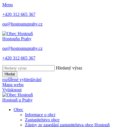
Menu
+420 312 665 367
ou@hostounuprahy.cz
Hostouň
u Prahy
ou@hostounuprahy.cz
+420 312 665 367
Hledaný výraz
Hledat
rozšířené vyhledávání
Mapa webu
Vytisknout
Hostouň
u Prahy
Obec
Informace o obci
Zastupitelstvo obce
Zápisy ze zasedání zastupitelstva obce Hostouň