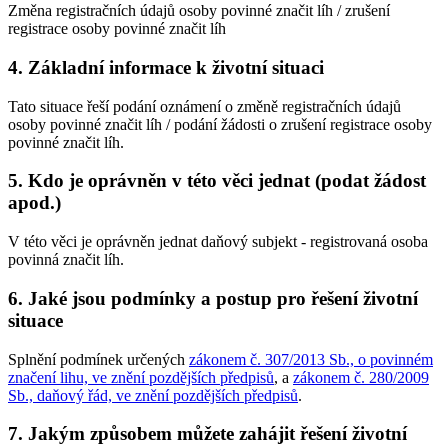
Změna registračních údajů osoby povinné značit líh / zrušení
registrace osoby povinné značit líh
4. Základní informace k životní situaci
Tato situace řeší podání oznámení o změně registračních údajů
osoby povinné značit líh / podání žádosti o zrušení registrace osoby
povinné značit líh.
5. Kdo je oprávněn v této věci jednat (podat žádost
apod.)
V této věci je oprávněn jednat daňový subjekt - registrovaná osoba
povinná značit líh.
6. Jaké jsou podmínky a postup pro řešení životní
situace
Splnění podmínek určených
zákonem č. 307/2013 Sb., o povinném
značení lihu, ve znění pozdějších předpisů
, a
zákonem č. 280/2009
Sb., daňový řád, ve znění pozdějších předpisů
.
7. Jakým způsobem můžete zahájit řešení životní