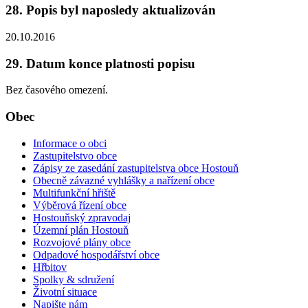
28. Popis byl naposledy aktualizován
20.10.2016
29. Datum konce platnosti popisu
Bez časového omezení.
Obec
Informace o obci
Zastupitelstvo obce
Zápisy ze zasedání zastupitelstva obce Hostouň
Obecně závazné vyhlášky a nařízení obce
Multifunkční hřiště
Výběrová řízení obce
Hostouňský zpravodaj
Územní plán Hostouň
Rozvojové plány obce
Odpadové hospodářství obce
Hřbitov
Spolky & sdružení
Životní situace
Napište nám