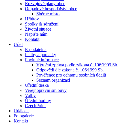
Rozvojové plány obce
Odpadové hospodářství obce
Sběrné místo
Hřbitov
Spolky & sdružení
Životní situace
Napište nám
Kontakt
Úřad
E-podatelna
Platby a poplatky
Povinné informace
Výroční zpráva podle zákona č. 106⁄1999 Sb.
Odpovědi dle zákona č. 106⁄1999 Sb.
Pověřenec pro ochranu osobních údajů
Seznam organizací
Úřední deska
Veřejnoprávní smlouvy
Volby
Úřední hodiny
CzechPoint
Události
Fotogalerie
Kontakt