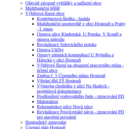
Obecně závazné vyhlášky a nařízení obce
Multifunkční hřiště
Výběrová řízení obce
Kontejnerová školka - fasáda
Multifunkční sportoviště v obci Hostouň u Prahy
- I. etapa
Oprava ulice Kladenská, U Potoka, V Koutě a
oprava nájezdu
Revitalizace Sulovického potoka
Oprava Uličky
Opravy místních komunikací U Rybníka a
Hájecká v obci Hostouň
Výběrové řízení na obsazení pracovního místa -
účetní obce
Změna č. 5 Územního plánu Hostouň
Větrání tříd ZŠ Hostouň
Výstavba chodníku v ulici Na Skalech -
projektová dokumentace
Prodloužení vodovodního řadu - zpracování PD
Malotraktor
Rekonstrukce ulice Nová ulice
Revitalizace Posvícenské návsi - zpracováni PD
pro stavební povolení
Hostouňský zpravodaj
Územní plán Hostouň