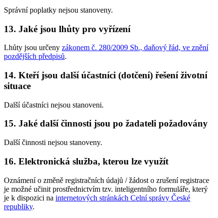
Správní poplatky nejsou stanoveny.
13. Jaké jsou lhůty pro vyřízení
Lhůty jsou určeny
zákonem č. 280/2009 Sb., daňový řád, ve znění
pozdějších předpisů
.
14. Kteří jsou další účastníci (dotčení) řešení životní
situace
Další účastníci nejsou stanoveni.
15. Jaké další činnosti jsou po žadateli požadovány
Další činnosti nejsou stanoveny.
16. Elektronická služba, kterou lze využít
Oznámení o změně registračních údajů / žádost o zrušení registrace
je možné učinit prostřednictvím tzv. inteligentního formuláře, který
je k dispozici na
internetových stránkách Celní správy České
republiky
.