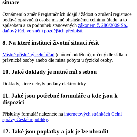
situace
Oznámení o změně registračních údajů / žádost o zrušení registrace
podává oprávněná osoba místně příslušnému celnímu úřadu, a to
způsobem a za podmínek stanovených
zákonem č. 280/2009 Sb.,
daňový řád, ve znění pozdějších předpisů
.
8. Na které instituci životní situaci řešit
Místně příslušný celní úřad
(daňové oddělení), určený dle sídla u
právnické osoby anebo dle místa pobytu u fyzické osoby.
10. Jaké doklady je nutné mít s sebou
Doklady, které nebyly podány elektronicky.
11. Jaké jsou potřebné formuláře a kde jsou k
dispozici
Příslušný formulář naleznete na
internetových stránkách Celní
správy České republiky
.
12. Jaké jsou poplatky a jak je lze uhradit