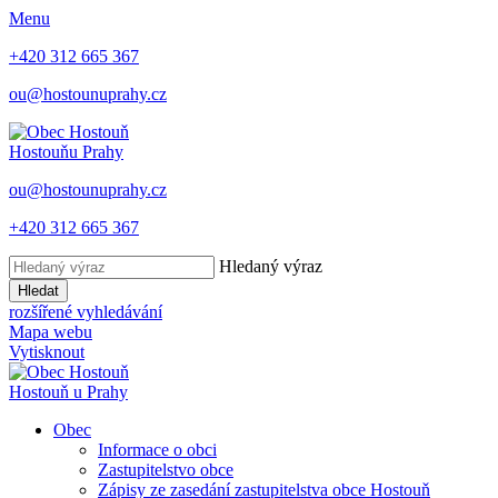
Menu
+420 312 665 367
ou@hostounuprahy.cz
Hostouň
u Prahy
ou@hostounuprahy.cz
+420 312 665 367
Hledaný výraz
Hledat
rozšířené vyhledávání
Mapa webu
Vytisknout
Hostouň
u Prahy
Obec
Informace o obci
Zastupitelstvo obce
Zápisy ze zasedání zastupitelstva obce Hostouň