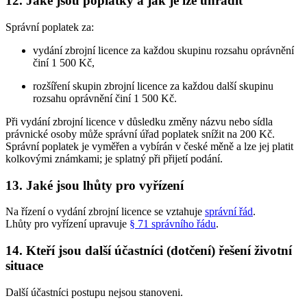
12. Jaké jsou poplatky a jak je lze uhradit
Správní poplatek za:
vydání zbrojní licence za každou skupinu rozsahu oprávnění
činí 1 500 Kč,
rozšíření skupin zbrojní licence za každou další skupinu
rozsahu oprávnění činí 1 500 Kč.
Při vydání zbrojní licence v důsledku změny názvu nebo sídla
právnické osoby může správní úřad poplatek snížit na 200 Kč.
Správní poplatek je vyměřen a vybírán v české měně a lze jej platit
kolkovými známkami; je splatný při přijetí podání.
13. Jaké jsou lhůty pro vyřízení
Na řízení o vydání zbrojní licence se vztahuje
správní řád
.
Lhůty pro vyřízení upravuje
§ 71 správního řádu
.
14. Kteří jsou další účastníci (dotčení) řešení životní
situace
Další účastníci postupu nejsou stanoveni.