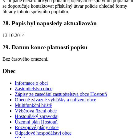
V případě elektronických podání spojených se správním poplatkem
se doporučuje kontaktovat příslušný útvar policie ohledně formy
úhrady tohoto správního poplatku.
28. Popis byl naposledy aktualizován
13.10.2014
29. Datum konce platnosti popisu
Bez časového omezení.
Obec
Informace o obci
Zastupitelstvo obce
Zápisy ze zasedání zastupitelstva obce Hostouň
Obecně závazné vyhlášky a nařízení obce
Multifunkční hřiště
Výběrová řízení obce
Hostouňský zpravodaj
Územní plán Hostouň
Rozvojové plány obce
Odpadové hospodářství obce