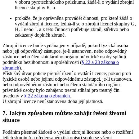
v oboru pyrotechnického průzkumu, žádá-li o vydání zbrojní
licence skupiny K, a
prokáže, že je oprávněna provádět činnosti, pro které žádá o
vydání zbrojní licence, jedná-li se o zbrojní licenci skupiny G,
H, I nebo J, a k této činnosti potřebuje zbraň, střelivo nebo
zakázaný doplněk zbraně.
Zbrojní licence bude vydána jen v případě, pokud fyzická osoba
nebo její odpovědný zástupce, je-li ustanoven, nebo odpovědný
zástupce nebo člen statutárního orgánu právnické osoby splňují
podmínku bezúhonnosti a spolehlivosti (
§ 22 a 23 zákona o
zbraních
).
Příslušný útvar policie přeruší řízení o vydání licence, pokud proti
fyzické osobě nebo jejímu odpovědnému zástupci, je-li ustanoven,
nebo odpovědnému zástupci nebo členu statutárního orgánu
právnické osoby bylo zahájeno trestní stíhání pro trestný čin
uvedený v
§ 22 zákona o zbraních
.
U zbrojní licence není stanovena doba její platnosti.
7. Jakým způsobem můžete zahájit řešení životní
situace
Podáním písemné žádosti o vydání zbrojní licence nebo o rozšíření
jejích skupin (na předepsaném tiskopisu) spolu se všemi