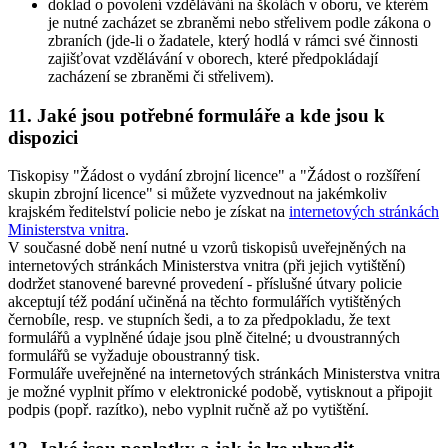
doklad o povolení vzdělávání na školách v oboru, ve kterém
je nutné zacházet se zbraněmi nebo střelivem podle zákona o
zbraních (jde-li o žadatele, který hodlá v rámci své činnosti
zajišťovat vzdělávání v oborech, které předpokládají
zacházení se zbraněmi či střelivem).
11. Jaké jsou potřebné formuláře a kde jsou k
dispozici
Tiskopisy "Žádost o vydání zbrojní licence" a "Žádost o rozšíření
skupin zbrojní licence" si můžete vyzvednout na jakémkoliv
krajském ředitelství policie nebo je získat na
internetových stránkách
Ministerstva vnitra
.
V současné době není nutné u vzorů tiskopisů uveřejněných na
internetových stránkách Ministerstva vnitra (při jejich vytištění)
dodržet stanovené barevné provedení - příslušné útvary policie
akceptují též podání učiněná na těchto formulářích vytištěných
černobíle, resp. ve stupních šedi, a to za předpokladu, že text
formulářů a vyplněné údaje jsou plně čitelné; u dvoustranných
formulářů se vyžaduje oboustranný tisk.
Formuláře uveřejněné na internetových stránkách Ministerstva vnitra
je možné vyplnit přímo v elektronické podobě, vytisknout a připojit
podpis (popř. razítko), nebo vyplnit ručně až po vytištění.