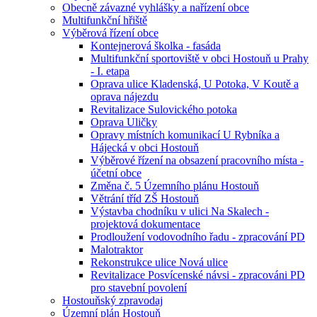
Obecně závazné vyhlášky a nařízení obce
Multifunkční hřiště
Výběrová řízení obce
Kontejnerová školka - fasáda
Multifunkční sportoviště v obci Hostouň u Prahy
- I. etapa
Oprava ulice Kladenská, U Potoka, V Koutě a
oprava nájezdu
Revitalizace Sulovického potoka
Oprava Uličky
Opravy místních komunikací U Rybníka a
Hájecká v obci Hostouň
Výběrové řízení na obsazení pracovního místa -
účetní obce
Změna č. 5 Územního plánu Hostouň
Větrání tříd ZŠ Hostouň
Výstavba chodníku v ulici Na Skalech -
projektová dokumentace
Prodloužení vodovodního řadu - zpracování PD
Malotraktor
Rekonstrukce ulice Nová ulice
Revitalizace Posvícenské návsi - zpracováni PD
pro stavební povolení
Hostouňský zpravodaj
Územní plán Hostouň