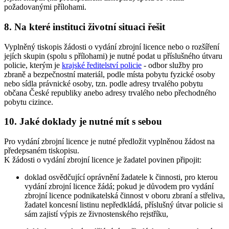
požadovanými přílohami.
8. Na které instituci životní situaci řešit
Vyplněný tiskopis žádosti o vydání zbrojní licence nebo o rozšíření
jejích skupin (spolu s přílohami) je nutné podat u příslušného útvaru
policie, kterým je
krajské ředitelství policie
- odbor služby pro
zbraně a bezpečnostní materiál, podle místa pobytu fyzické osoby
nebo sídla právnické osoby, tzn. podle adresy trvalého pobytu
občana České republiky anebo adresy trvalého nebo přechodného
pobytu cizince.
10. Jaké doklady je nutné mít s sebou
Pro vydání zbrojní licence je nutné předložit vyplněnou žádost na
předepsaném tiskopisu.
K žádosti o vydání zbrojní licence je žadatel povinen připojit:
doklad osvědčující oprávnění žadatele k činnosti, pro kterou
vydání zbrojní licence žádá; pokud je důvodem pro vydání
zbrojní licence podnikatelská činnost v oboru zbraní a střeliva,
žadatel koncesní listinu nepředkládá, příslušný útvar policie si
sám zajistí výpis ze živnostenského rejstříku,