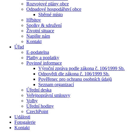
Rozvojové plány obce
Odpadové hospodářství obce
Sběrné místo
Hřbitov
Spolky & sdružení
Životní situace
Napište nám
Kontakt
Úřad
E-podatelna
Platby a poplatky
Povinné informace
Výroční zpráva podle zákona č. 106⁄1999 Sb.
Odpovědi dle zákona č. 106⁄1999 Sb.
Pověřenec pro ochranu osobních údajů
Seznam organizací
Úřední deska
Veřejnoprávní smlouvy
Volby
Úřední hodiny
CzechPoint
Události
Fotogalerie
Kontakt