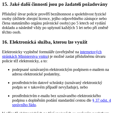
15. Jaké další činnosti jsou po žadateli požadovány
Příslušný útvar policie prověří bezúhonnost a spolehlivost fyzické
osoby (držitele zbrojní licence, jejího odpovědného zástupce nebo
člena statutárního orgánu právnické osoby) po 5 letech od vydání
dokladu a následně vždy po uplynutí každých 5 let nebo při změně
těchto osob.
16. Elektronická služba, kterou lze využít
Elektronicky vyplněné formuláře (uveřejněné na
internetových
stránkách Ministerstva vnitra
) je možné zaslat příslušnému útvaru
policie též elektronicky, a to:
podepsané uznávaným elektronickým podpisem e-mailem na
adresu elektronické podatelny,
prostřednictvím datové schránky (uznávaný elektronický
podpis se v takovém případě nevyžaduje), nebo
prostřednictvím e-mailu bez uznávaného elektronického
podpisu s doplněním podání standardní cestou dle
§ 37 odst. 4
správního řádu
.