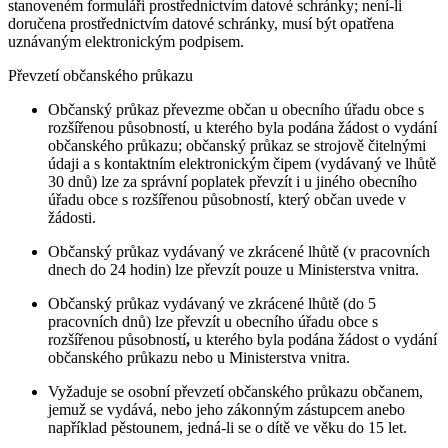
stanoveném formuláři prostřednictvím datové schránky; není-li
doručena prostřednictvím datové schránky, musí být opatřena
uznávaným elektronickým podpisem.
Převzetí občanského průkazu
Občanský průkaz převezme občan u obecního úřadu obce s
rozšířenou působností, u kterého byla podána žádost o vydání
občanského průkazu; občanský průkaz se strojově čitelnými
údaji a s kontaktním elektronickým čipem (vydávaný ve lhůtě
30 dnů) lze za správní poplatek převzít i u jiného obecního
úřadu obce s rozšířenou působností, který občan uvede v
žádosti.
Občanský průkaz vydávaný ve zkrácené lhůtě (v pracovních
dnech do 24 hodin) lze převzít pouze u Ministerstva vnitra.
Občanský průkaz vydávaný ve zkrácené lhůtě (do 5
pracovních dnů) lze převzít u obecního úřadu obce s
rozšířenou působností
,
u kterého byla podána žádost o vydání
občanského průkazu nebo u Ministerstva vnitra.
Vyžaduje se osobní převzetí občanského průkazu občanem,
jemuž se vydává, nebo jeho zákonným zástupcem anebo
například pěstounem, jedná-li se o dítě ve věku do 15 let.