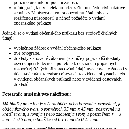
pořizuje úředník při podání žádosti,
u fotografa, který ji elektronicky zašle prostřednictvím datové
schránky Ministerstva vnitra obecnímu úřadu obce s
rozšířenou působností, u něhož požádáte o vydání
občanského průkazu.
Jedná-li se o vydání občanského průkazu bez strojově čitelných
údajů:
vyplněnou žádost o vydání občanského průkazu,
dvě fotografie,
doklady stanovené zákonem (viz níže), popř. další doklady
osvědčující skutečnosti potřebné k odstranění případných
rozporů zjištěných při zpracování údajů uvedených v žádosti s
údaji vedenými v registru obyvatel, v evidenci obyvatel anebo
v evidenci občanských průkazů nebo v evidenci cestovních
dokladů.
Fotografie musí mít tyto náležitosti:
Má hladký povrch a je v černobílém nebo barevném provedení, je
obdélníkového tvaru o rozměrech 35 mm x 45 mm, postavená na
kratší stranu, s rovnými nebo zaoblenými rohy s poloměrem r = 3
mm +/- 0,5 mm, o tloušťce od 0,13 mm do 0,27 mm.