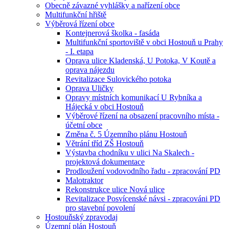
Obecně závazné vyhlášky a nařízení obce
Multifunkční hřiště
Výběrová řízení obce
Kontejnerová školka - fasáda
Multifunkční sportoviště v obci Hostouň u Prahy
- I. etapa
Oprava ulice Kladenská, U Potoka, V Koutě a
oprava nájezdu
Revitalizace Sulovického potoka
Oprava Uličky
Opravy místních komunikací U Rybníka a
Hájecká v obci Hostouň
Výběrové řízení na obsazení pracovního místa -
účetní obce
Změna č. 5 Územního plánu Hostouň
Větrání tříd ZŠ Hostouň
Výstavba chodníku v ulici Na Skalech -
projektová dokumentace
Prodloužení vodovodního řadu - zpracování PD
Malotraktor
Rekonstrukce ulice Nová ulice
Revitalizace Posvícenské návsi - zpracováni PD
pro stavební povolení
Hostouňský zpravodaj
Územní plán Hostouň