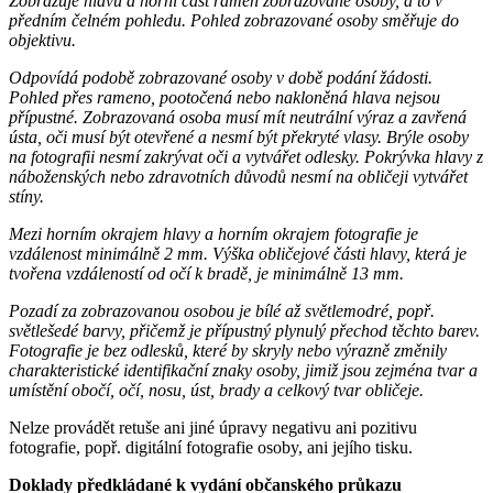
Zobrazuje hlavu a horní část ramen zobrazované osoby, a to v
předním čelném pohledu. Pohled zobrazované osoby směřuje do
objektivu.
Odpovídá podobě zobrazované osoby v době podání žádosti.
Pohled přes rameno, pootočená nebo nakloněná hlava nejsou
přípustné. Zobrazovaná osoba musí mít neutrální výraz a zavřená
ústa, oči musí být otevřené a nesmí být překryté vlasy. Brýle osoby
na fotografii nesmí zakrývat oči a vytvářet odlesky. Pokrývka hlavy z
náboženských nebo zdravotních důvodů nesmí na obličeji vytvářet
stíny.
Mezi horním okrajem hlavy a horním okrajem fotografie je
vzdálenost minimálně 2 mm. Výška obličejové části hlavy, která je
tvořena vzdáleností od očí k bradě, je minimálně 13 mm.
Pozadí za zobrazovanou osobou je bílé až světlemodré, popř.
světlešedé barvy, přičemž je přípustný plynulý přechod těchto barev.
Fotografie je bez odlesků, které by skryly nebo výrazně změnily
charakteristické identifikační znaky osoby, jimiž jsou zejména tvar a
umístění obočí, očí, nosu, úst, brady a celkový tvar obličeje.
Nelze provádět retuše ani jiné úpravy negativu ani pozitivu
fotografie, popř. digitální fotografie osoby, ani jejího tisku.
Doklady předkládané k vydání občanského průkazu