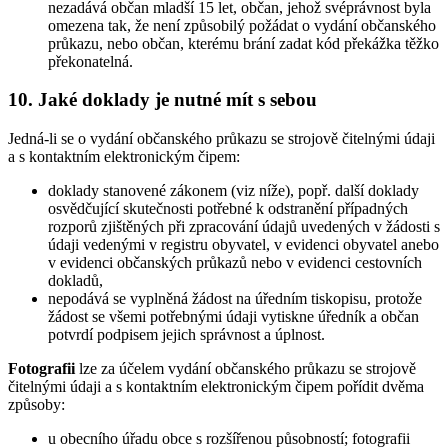
nezadává občan mladší 15 let, občan, jehož svéprávnost byla
omezena tak, že není způsobilý požádat o vydání občanského
průkazu, nebo občan, kterému brání zadat kód překážka těžko
překonatelná.
10. Jaké doklady je nutné mít s sebou
Jedná-li se o vydání občanského průkazu se strojově čitelnými údaji
a s kontaktním elektronickým čipem:
doklady stanovené zákonem (viz níže), popř. další doklady
osvědčující skutečnosti potřebné k odstranění případných
rozporů zjištěných při zpracování údajů uvedených v žádosti s
údaji vedenými v registru obyvatel, v evidenci obyvatel anebo
v evidenci občanských průkazů nebo v evidenci cestovních
dokladů,
nepodává se vyplněná žádost na úředním tiskopisu, protože
žádost se všemi potřebnými údaji vytiskne úředník a občan
potvrdí podpisem jejich správnost a úplnost.
Fotografii
lze za účelem vydání občanského průkazu se strojově
čitelnými údaji a s kontaktním elektronickým čipem pořídit dvěma
způsoby:
u obecního úřadu obce s rozšířenou působností; fotografii