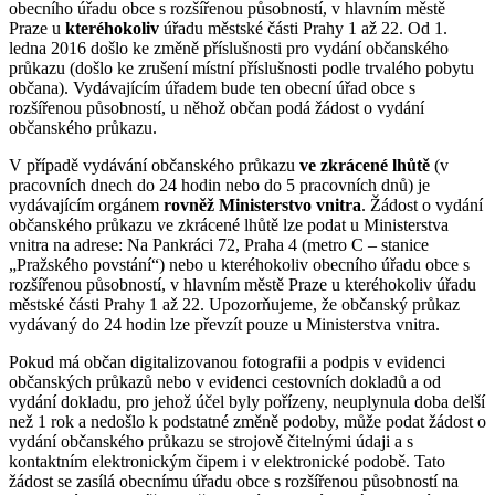
obecního úřadu obce s rozšířenou působností, v hlavním městě
Praze u
kteréhokoliv
úřadu městské části Prahy 1 až 22. Od 1.
ledna 2016 došlo ke změně příslušnosti pro vydání občanského
průkazu (došlo ke zrušení místní příslušnosti podle trvalého pobytu
občana). Vydávajícím úřadem bude ten obecní úřad obce s
rozšířenou působností, u něhož občan podá žádost o vydání
občanského průkazu.
V případě vydávání občanského průkazu
ve zkrácené lhůtě
(v
pracovních dnech do 24 hodin nebo do 5 pracovních dnů) je
vydávajícím orgánem
rovněž Ministerstvo vnitra
. Žádost o vydání
občanského průkazu ve zkrácené lhůtě lze podat u Ministerstva
vnitra na adrese: Na Pankráci 72, Praha 4 (metro C – stanice
„Pražského povstání“) nebo u kteréhokoliv obecního úřadu obce s
rozšířenou působností, v hlavním městě Praze u kteréhokoliv úřadu
městské části Prahy 1 až 22. Upozorňujeme, že občanský průkaz
vydávaný do 24 hodin lze převzít pouze u Ministerstva vnitra.
Pokud má občan digitalizovanou fotografii a podpis v evidenci
občanských průkazů nebo v evidenci cestovních dokladů a od
vydání dokladu, pro jehož účel byly pořízeny, neuplynula doba delší
než 1 rok a nedošlo k podstatné změně podoby, může podat žádost o
vydání občanského průkazu se strojově čitelnými údaji a s
kontaktním elektronickým čipem i v elektronické podobě. Tato
žádost se zasílá obecnímu úřadu obce s rozšířenou působností na