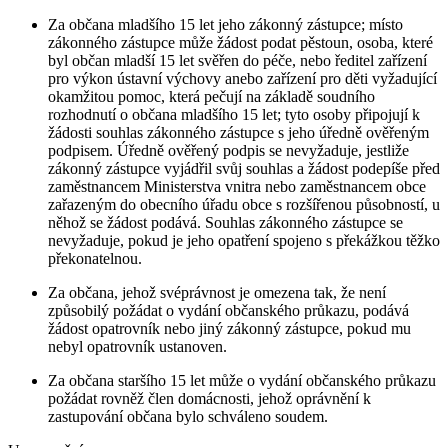
Za občana mladšího 15 let jeho zákonný zástupce; místo
zákonného zástupce může žádost podat pěstoun, osoba, které
byl občan mladší 15 let svěřen do péče, nebo ředitel zařízení
pro výkon ústavní výchovy anebo zařízení pro děti vyžadující
okamžitou pomoc, která pečují na základě soudního
rozhodnutí o občana mladšího 15 let; tyto osoby připojují k
žádosti souhlas zákonného zástupce s jeho úředně ověřeným
podpisem. Úředně ověřený podpis se nevyžaduje, jestliže
zákonný zástupce vyjádřil svůj souhlas a žádost podepíše před
zaměstnancem Ministerstva vnitra nebo zaměstnancem obce
zařazeným do obecního úřadu obce s rozšířenou působností, u
něhož se žádost podává. Souhlas zákonného zástupce se
nevyžaduje, pokud je jeho opatření spojeno s překážkou těžko
překonatelnou.
Za občana, jehož svéprávnost je omezena tak, že není
způsobilý požádat o vydání občanského průkazu, podává
žádost opatrovník nebo jiný zákonný zástupce, pokud mu
nebyl opatrovník ustanoven.
Za občana staršího 15 let může o vydání občanského průkazu
požádat rovněž člen domácnosti, jehož oprávnění k
zastupování občana bylo schváleno soudem.