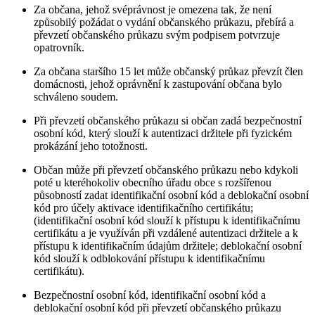
Za občana, jehož svéprávnost je omezena tak, že není
způsobilý požádat o vydání občanského průkazu, přebírá a
převzetí občanského průkazu svým podpisem potvrzuje
opatrovník.
Za občana staršího 15 let může občanský průkaz převzít člen
domácnosti, jehož oprávnění k zastupování občana bylo
schváleno soudem.
Při převzetí občanského průkazu si občan zadá bezpečnostní
osobní kód, který slouží k autentizaci držitele při fyzickém
prokázání jeho totožnosti.
Občan může při převzetí občanského průkazu nebo kdykoli
poté u kteréhokoliv obecního úřadu obce s rozšířenou
působností zadat identifikační osobní kód a deblokační osobní
kód pro účely aktivace identifikačního certifikátu;
(identifikační osobní kód slouží k přístupu k identifikačnímu
certifikátu a je využíván při vzdálené autentizaci držitele a k
přístupu k identifikačním údajům držitele; deblokační osobní
kód slouží k odblokování přístupu k identifikačnímu
certifikátu).
Bezpečnostní osobní kód, identifikační osobní kód a
deblokační osobní kód při převzetí občanského průkazu