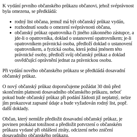
K vydání prvního občanského průkazu občanovi, jehož svéprávnost
byla omezena, se předkládá:
rodný list občana, jemuž má být občanský průkaz vydán,
rozhodnutí soudu o omezení svéprávnosti občana,
občanský průkaz opatrovníka či jiného zákonného zástupce, a
jde-li o opatrovníka, doklad o ustanovení opatrovníkem; je-li
opatrovníkem právnická osoba, předloží doklad o ustanovení
opatrovníkem, a fyzická osoba, která jedná jménem této
právnické osoby, předloží svůj občanský průkaz a doklad
osvědčující oprávnění jednat za právnickou osobu.
Při vydání nového občanského průkazu se předkládá dosavadní
občanský průkaz.
O nový občanský průkaz doporučujeme požádat 30 dnů před
skončením platnosti dosavadního občanského průkazu, neboť
pokud bude občanský průkaz při podání žádosti již neplatný, nelze
jím prokazovat zapsané údaje a bude vyžadován rodný list, popř.
další doklady.
Občan, který nemůže předložit dosavadní občanský průkaz, je
povinen prokázat totožnost a předložit potvrzení o občanském
průkazu vydané při ohlášení ztráty, odcizení nebo zničení
dosavadního občanského průkazu.