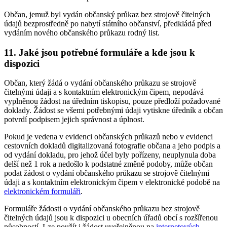
Občan, jemuž byl vydán občanský průkaz bez strojově čitelných
údajů bezprostředně po nabytí státního občanství, předkládá před
vydáním nového občanského průkazu rodný list.
11. Jaké jsou potřebné formuláře a kde jsou k
dispozici
Občan, který žádá o vydání občanského průkazu se strojově
čitelnými údaji a s kontaktním elektronickým čipem, nepodává
vyplněnou žádost na úředním tiskopisu, pouze předloží požadované
doklady. Žádost se všemi potřebnými údaji vytiskne úředník a občan
potvrdí podpisem jejich správnost a úplnost.
Pokud je vedena v evidenci občanských průkazů nebo v evidenci
cestovních dokladů digitalizovaná fotografie občana a jeho podpis a
od vydání dokladu, pro jehož účel byly pořízeny, neuplynula doba
delší než 1 rok a nedošlo k podstatné změně podoby, může občan
podat žádost o vydání občanského průkazu se strojově čitelnými
údaji a s kontaktním elektronickým čipem v elektronické podobě na
elektronickém formuláři
.
Formuláře žádosti o vydání občanského průkazu bez strojově
čitelných údajů jsou k dispozici u obecních úřadů obcí s rozšířenou
působností. Lze použít i žádost uveřejněnou na
internetových