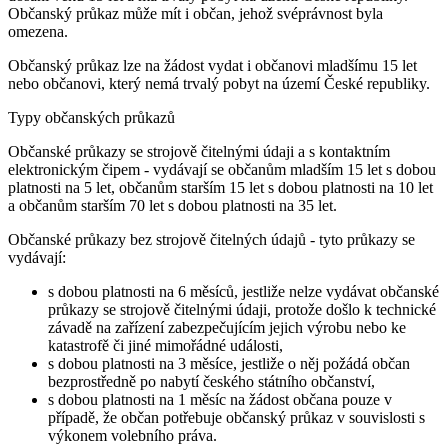
Občanský průkaz může mít i občan, jehož svéprávnost byla
omezena.
Občanský průkaz lze na žádost vydat i občanovi mladšímu 15 let
nebo občanovi, který nemá trvalý pobyt na území České republiky.
Typy občanských průkazů
Občanské průkazy se strojově čitelnými údaji a s kontaktním
elektronickým čipem - vydávají se občanům mladším 15 let s dobou
platnosti na 5 let, občanům starším 15 let s dobou platnosti na 10 let
a občanům starším 70 let s dobou platnosti na 35 let.
Občanské průkazy bez strojově čitelných údajů - tyto průkazy se
vydávají:
s dobou platnosti na 6 měsíců, jestliže nelze vydávat občanské
průkazy se strojově čitelnými údaji, protože došlo k technické
závadě na zařízení zabezpečujícím jejich výrobu nebo ke
katastrofě či jiné mimořádné události,
s dobou platnosti na 3 měsíce, jestliže o něj požádá občan
bezprostředně po nabytí českého státního občanství,
s dobou platnosti na 1 měsíc na žádost občana pouze v
případě, že občan potřebuje občanský průkaz v souvislosti s
výkonem volebního práva.