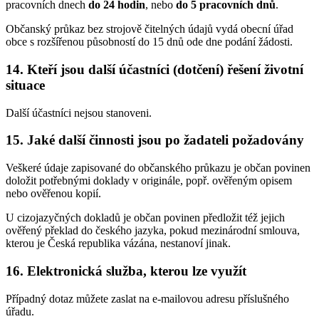
pracovních dnech
do 24 hodin
, nebo
do 5 pracovních dnů
.
Občanský průkaz bez strojově čitelných údajů vydá obecní úřad
obce s rozšířenou působností do 15 dnů ode dne podání žádosti.
14. Kteří jsou další účastníci (dotčení) řešení životní
situace
Další účastníci nejsou stanoveni.
15. Jaké další činnosti jsou po žadateli požadovány
Veškeré údaje zapisované do občanského průkazu je občan povinen
doložit potřebnými doklady v originále, popř. ověřeným opisem
nebo ověřenou kopií.
U cizojazyčných dokladů je občan povinen předložit též jejich
ověřený překlad do českého jazyka, pokud mezinárodní smlouva,
kterou je Česká republika vázána, nestanoví jinak.
16. Elektronická služba, kterou lze využít
Případný dotaz můžete zaslat na e-mailovou adresu příslušného
úřadu.