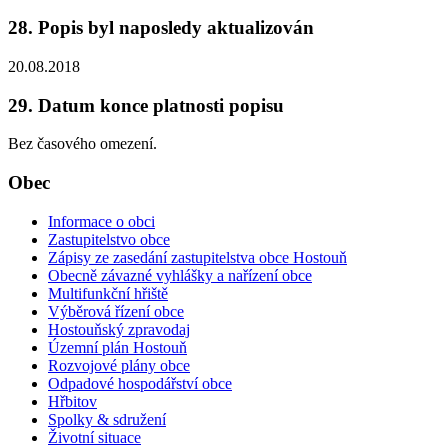
28. Popis byl naposledy aktualizován
20.08.2018
29. Datum konce platnosti popisu
Bez časového omezení.
Obec
Informace o obci
Zastupitelstvo obce
Zápisy ze zasedání zastupitelstva obce Hostouň
Obecně závazné vyhlášky a nařízení obce
Multifunkční hřiště
Výběrová řízení obce
Hostouňský zpravodaj
Územní plán Hostouň
Rozvojové plány obce
Odpadové hospodářství obce
Hřbitov
Spolky & sdružení
Životní situace