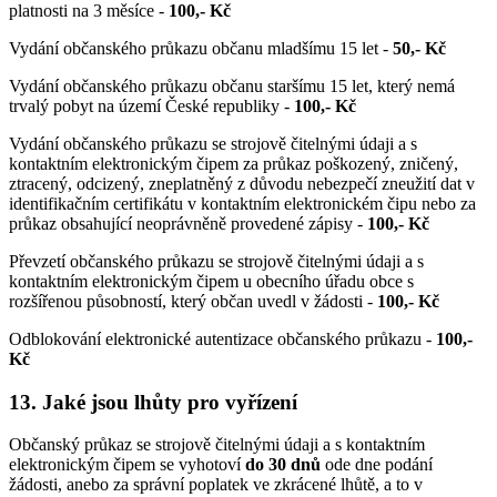
platnosti na 3 měsíce -
100,- Kč
Vydání občanského průkazu občanu mladšímu 15 let -
50,- Kč
Vydání občanského průkazu občanu staršímu 15 let, který nemá
trvalý pobyt na území České republiky -
100,- Kč
Vydání občanského průkazu se strojově čitelnými údaji a s
kontaktním elektronickým čipem za průkaz poškozený, zničený,
ztracený, odcizený, zneplatněný z důvodu nebezpečí zneužití dat v
identifikačním certifikátu v kontaktním elektronickém čipu nebo za
průkaz obsahující neoprávněně provedené zápisy -
100,- Kč
Převzetí občanského průkazu se strojově čitelnými údaji a s
kontaktním elektronickým čipem u obecního úřadu obce s
rozšířenou působností, který občan uvedl v žádosti -
100,- Kč
Odblokování elektronické autentizace občanského průkazu -
100,-
Kč
13. Jaké jsou lhůty pro vyřízení
Občanský průkaz se strojově čitelnými údaji a s kontaktním
elektronickým čipem se vyhotoví
do 30 dnů
ode dne podání
žádosti, anebo za správní poplatek ve zkrácené lhůtě, a to v