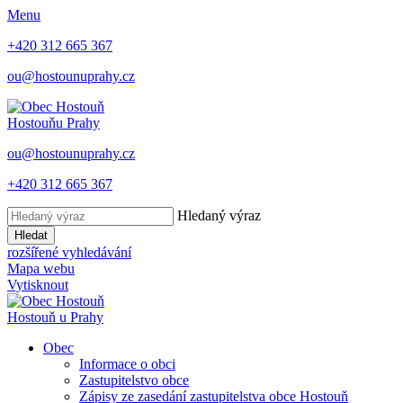
Menu
+420 312 665 367
ou@hostounuprahy.cz
Hostouň
u Prahy
ou@hostounuprahy.cz
+420 312 665 367
Hledaný výraz
Hledat
rozšířené vyhledávání
Mapa webu
Vytisknout
Hostouň
u Prahy
Obec
Informace o obci
Zastupitelstvo obce
Zápisy ze zasedání zastupitelstva obce Hostouň