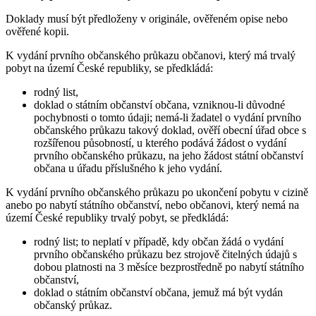
Doklady musí být předloženy v originále, ověřeném opise nebo
ověřené kopii.
K vydání prvního občanského průkazu občanovi, který má trvalý
pobyt na území České republiky, se předkládá:
rodný list,
doklad o státním občanství občana, vzniknou-li důvodné
pochybnosti o tomto údaji; nemá-li žadatel o vydání prvního
občanského průkazu takový doklad, ověří obecní úřad obce s
rozšířenou působností, u kterého podává žádost o vydání
prvního občanského průkazu, na jeho žádost státní občanství
občana u úřadu příslušného k jeho vydání.
K vydání prvního občanského průkazu po ukončení pobytu v cizině
anebo po nabytí státního občanství, nebo občanovi, který nemá na
území České republiky trvalý pobyt, se předkládá:
rodný list; to neplatí v případě, kdy občan žádá o vydání
prvního občanského průkazu bez strojově čitelných údajů s
dobou platnosti na 3 měsíce bezprostředně po nabytí státního
občanství,
doklad o státním občanství občana, jemuž má být vydán
občanský průkaz.