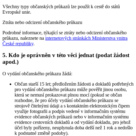
Všechny typy občanských průkazů lze použít k cestě do států
Evropské unie.
Ztráta nebo odcizení občanského průkazu
Podrobné informace, týkající se ztráty nebo odcizení občanského
průkazu, naleznete na
internetových stránkách Ministerstva vnitra
České republiky
.
5. Kdo je oprávněn v této věci jednat (podat žádost
apod.)
O vydání občanského průkazu žádá:
Občan starší 15 let; předložením žádosti a dokladů potřebných
pro vydání občanského průkazu může pověřit jinou osobu,
která se nemusí prokazovat plnou mocí (pokud se občan
rozhodne, že pro účely vydání občanského průkazu se
strojově čitelnými údaji a s kontaktním elektronickým čipem
využije fotografii a podpis vedené v informačním systému
evidence občanských průkazů nebo v informačním systému
evidence cestovních dokladů a od vydání dokladu, pro jehož
účel byly pořízeny, neuplynula doba delší než 1 rok a nedošlo
k podstatné změně podoby).