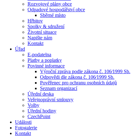
Rozvojové plány obce
Odpadové hospodářství obce
Sběrné místo
Hřbitov
Spolky & sdružení
Životní situace
Napište nám
Kontakt
Úřad
E-podatelna
Platby a poplatky
Povinné informace
Výroční zpráva podle zákona č. 106⁄1999 Sb.
Odpovědi dle zákona č. 106⁄1999 Sb.
Pověřenec pro ochranu osobních údajů
Seznam organizací
Úřední deska
Veřejnoprávní smlouvy
Volby
Úřední hodiny
CzechPoint
Události
Fotogalerie
Kontakt