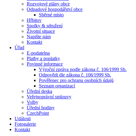
Rozvojové plány obce
Odpadové hospodářství obce
Sběrné místo
Hřbitov
Spolky & sdružení
Životní situace
Napište nám
Kontakt
Úřad
E-podatelna
Platby a poplatky
Povinné informace
Výroční zpráva podle zákona č. 106⁄1999 Sb.
Odpovědi dle zákona č. 106⁄1999 Sb.
Pověřenec pro ochranu osobních údajů
Seznam organizací
Úřední deska
Veřejnoprávní smlouvy
Volby
Úřední hodiny
CzechPoint
Události
Fotogalerie
Kontakt