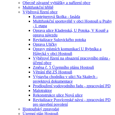
Obecně závazné vyhlášky a nařízení obce
Multifunkční hřiště
Výběrová řízení obce
Kontejnerová školka - fasáda
Multifunkční sportoviště v obci Hostouň u Prahy
- I. etapa
Oprava ulice Kladenská, U Potoka, V Koutě a
oprava nájezdu
Revitalizace Sulovického potoka
Oprava Uličky
Opravy místních komunikací U Rybníka a
Hájecká v obci Hostouň
Výběrové řízení na obsazení pracovního místa -
účetní obce
Změna č. 5 Územního plánu Hostouň
Větrání tříd ZŠ Hostouň
Výstavba chodníku v ulici Na Skalech -
projektová dokumentace
Prodloužení vodovodního řadu - zpracování PD
Malotraktor
Rekonstrukce ulice Nová ulice
Revitalizace Posvícenské návsi - zpracováni PD
pro stavební povolení
Hostouňský zpravodaj
Územní plán Hostouň