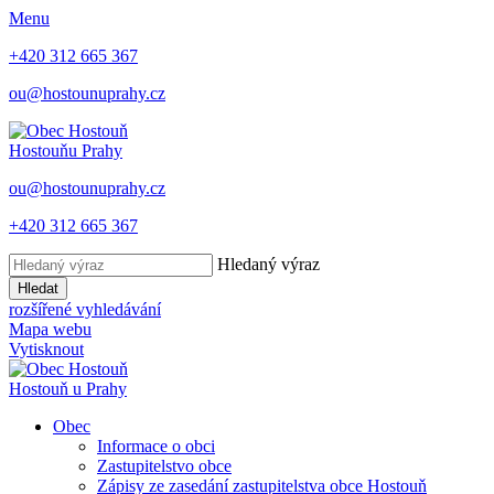
Menu
+420 312 665 367
ou@hostounuprahy.cz
Hostouň
u Prahy
ou@hostounuprahy.cz
+420 312 665 367
Hledaný výraz
Hledat
rozšířené vyhledávání
Mapa webu
Vytisknout
Hostouň
u Prahy
Obec
Informace o obci
Zastupitelstvo obce
Zápisy ze zasedání zastupitelstva obce Hostouň