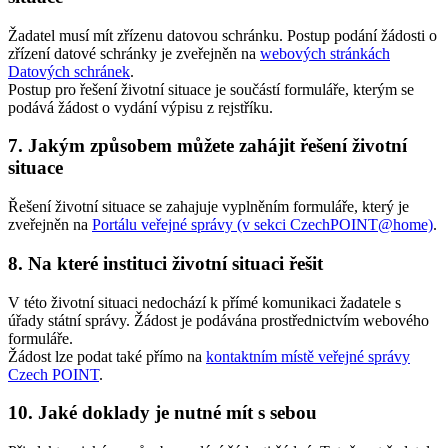
Žadatel musí mít zřízenu datovou schránku. Postup podání žádosti o
zřízení datové schránky je zveřejněn na
webových stránkách
Datových schránek
.
Postup pro řešení životní situace je součástí formuláře, kterým se
podává žádost o vydání výpisu z rejstříku.
7. Jakým způsobem můžete zahájit řešení životní
situace
Řešení životní situace se zahajuje vyplněním formuláře, který je
zveřejněn na
Portálu veřejné správy (v sekci CzechPOINT@home)
.
8. Na které instituci životní situaci řešit
V této životní situaci nedochází k přímé komunikaci žadatele s
úřady státní správy. Žádost je podávána prostřednictvím webového
formuláře.
Žádost lze podat také přímo na
kontaktním místě veřejné správy
Czech POINT
.
10. Jaké doklady je nutné mít s sebou