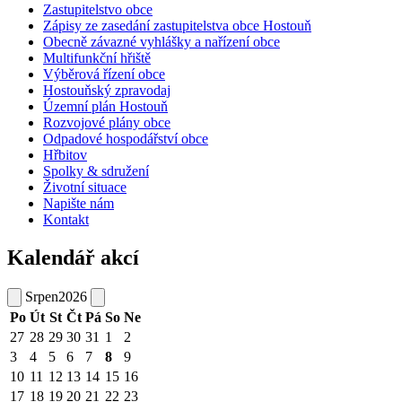
Zastupitelstvo obce
Zápisy ze zasedání zastupitelstva obce Hostouň
Obecně závazné vyhlášky a nařízení obce
Multifunkční hřiště
Výběrová řízení obce
Hostouňský zpravodaj
Územní plán Hostouň
Rozvojové plány obce
Odpadové hospodářství obce
Hřbitov
Spolky & sdružení
Životní situace
Napište nám
Kontakt
Kalendář akcí
Srpen
2026
Po
Út
St
Čt
Pá
So
Ne
27
28
29
30
31
1
2
3
4
5
6
7
8
9
10
11
12
13
14
15
16
17
18
19
20
21
22
23