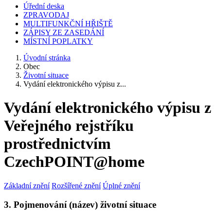
Úřední deska
ZPRAVODAJ
MULTIFUNKČNÍ HŘIŠTĚ
ZÁPISY ZE ZASEDÁNÍ
MÍSTNÍ POPLATKY
Úvodní stránka
Obec
Životní situace
Vydání elektronického výpisu z...
Vydání elektronického výpisu z
Veřejného rejstříku
prostřednictvím
CzechPOINT@home
Základní znění
Rozšířené znění
Úplné znění
3. Pojmenování (název) životní situace