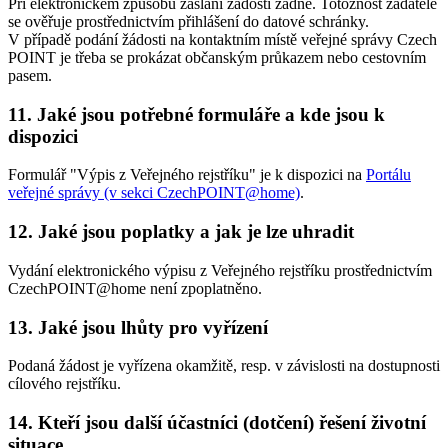
Při elektronickém způsobu zaslání žádosti žádné. Totožnost žadatele
se ověřuje prostřednictvím přihlášení do datové schránky.
V případě podání žádosti na kontaktním místě veřejné správy Czech
POINT je třeba se prokázat občanským průkazem nebo cestovním
pasem.
11. Jaké jsou potřebné formuláře a kde jsou k
dispozici
Formulář "Výpis z Veřejného rejstříku" je k dispozici na
Portálu
veřejné správy (v sekci CzechPOINT@home)
.
12. Jaké jsou poplatky a jak je lze uhradit
Vydání elektronického výpisu z Veřejného rejstříku prostřednictvím
CzechPOINT@home není zpoplatněno.
13. Jaké jsou lhůty pro vyřízení
Podaná žádost je vyřízena okamžitě, resp. v závislosti na dostupnosti
cílového rejstříku.
14. Kteří jsou další účastníci (dotčení) řešení životní
situace