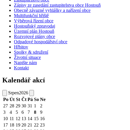
Zápisy ze zasedání zastupitelstva obce Hostouň
Obecně závazné vyhlášky a nařízení obce
Multifunkční hřiště
Výběrová řízení obce
Hostouňský zpravodaj
Územní plán Hostouň
Rozvojové plány obce
Odpadové hospodářství obce
Hřbitov
Spolky & sdružení
Životní situace
Napište nám
Kontakt
Kalendář akcí
Srpen
2026
Po
Út
St
Čt
Pá
So
Ne
27
28
29
30
31
1
2
3
4
5
6
7
8
9
10
11
12
13
14
15
16
17
18
19
20
21
22
23