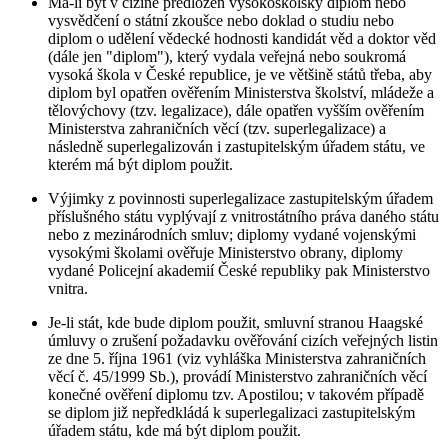
Má-li být v cizině předložen vysokoškolský diplom nebo
vysvědčení o státní zkoušce nebo doklad o studiu nebo
diplom o udělení vědecké hodnosti kandidát věd a doktor věd
(dále jen "diplom"), který vydala veřejná nebo soukromá
vysoká škola v České republice, je ve většině států třeba, aby
diplom byl opatřen ověřením Ministerstva školství, mládeže a
tělovýchovy (tzv. legalizace), dále opatřen vyšším ověřením
Ministerstva zahraničních věcí (tzv. superlegalizace) a
následně superlegalizován i zastupitelským úřadem státu, ve
kterém má být diplom použit.
Výjimky z povinnosti superlegalizace zastupitelským úřadem
příslušného státu vyplývají z vnitrostátního práva daného státu
nebo z mezinárodních smluv; diplomy vydané vojenskými
vysokými školami ověřuje Ministerstvo obrany, diplomy
vydané Policejní akademií České republiky pak Ministerstvo
vnitra.
Je-li stát, kde bude diplom použit, smluvní stranou Haagské
úmluvy o zrušení požadavku ověřování cizích veřejných listin
ze dne 5. října 1961 (viz vyhláška Ministerstva zahraničních
věcí č. 45/1999 Sb.), provádí Ministerstvo zahraničních věcí
konečné ověření diplomu tzv. Apostilou; v takovém případě
se diplom již nepředkládá k superlegalizaci zastupitelským
úřadem státu, kde má být diplom použit.