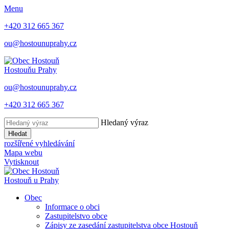
Menu
+420 312 665 367
ou@hostounuprahy.cz
Hostouň
u Prahy
ou@hostounuprahy.cz
+420 312 665 367
Hledaný výraz
Hledat
rozšířené vyhledávání
Mapa webu
Vytisknout
Hostouň
u Prahy
Obec
Informace o obci
Zastupitelstvo obce
Zápisy ze zasedání zastupitelstva obce Hostouň