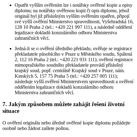
Opatřit vyšším ověřením lze i notářsky ověřené kopie a opisy
diplomu; na notářsky ověřenou kopii či opis diplomu, jehož
originál byl již příslušným vyšším ověřením opatřen, připojí
své vyšší ověření Ministerstvo spravedlnosti, Vyšehradská 16,
128 10 Praha 2 (tel.: +420 221 997 111), a následně oddělení
legalizace dokladů konzulárního odboru Ministerstva
zahraničních věcí.
Jedná-li se o ověření úředního překladu, ověřuje se registrace
překladatele působícího v Praze u Městského soudu, Spálená
2, 112 16 Praha 2 (tel.: +420 221 931 111); ověření registrace
mimopražského soudního překladatele provádí příslušný
krajský soud, popř. centrálně Krajský soud v Praze, nám.
Kinských 5, 157 75 Praha 5 (tel.: +420 257 005 111);
následuje vyšší ověření Ministerstvem spravedlnosti a ověření
oddělením legalizace dokladů konzulárního odboru
Ministerstva zahraničních věcí.
7. Jakým způsobem můžete zahájit řešení životní
situace
O ověření originálu nebo úředně ověřené kopie diplomu požádejte
osobně nebo žádost zašlete poštou.