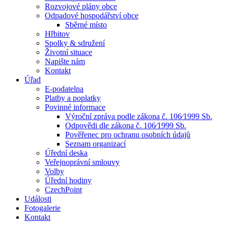
Rozvojové plány obce
Odpadové hospodářství obce
Sběrné místo
Hřbitov
Spolky & sdružení
Životní situace
Napište nám
Kontakt
Úřad
E-podatelna
Platby a poplatky
Povinné informace
Výroční zpráva podle zákona č. 106⁄1999 Sb.
Odpovědi dle zákona č. 106⁄1999 Sb.
Pověřenec pro ochranu osobních údajů
Seznam organizací
Úřední deska
Veřejnoprávní smlouvy
Volby
Úřední hodiny
CzechPoint
Události
Fotogalerie
Kontakt