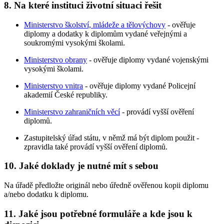
8. Na které instituci životní situaci řešit
Ministerstvo školství, mládeže a tělovýchovy
- ověřuje
diplomy a dodatky k diplomům vydané veřejnými a
soukromými vysokými školami.
Ministerstvo obrany
- ověřuje diplomy vydané vojenskými
vysokými školami.
Ministerstvo vnitra
- ověřuje diplomy vydané Policejní
akademií České republiky.
Ministerstvo zahraničních věcí
- provádí vyšší ověření
diplomů.
Zastupitelský úřad státu, v němž má být diplom použit -
zpravidla také provádí vyšší ověření diplomů.
10. Jaké doklady je nutné mít s sebou
Na úřadě předložte originál nebo úředně ověřenou kopii diplomu
a/nebo dodatku k diplomu.
11. Jaké jsou potřebné formuláře a kde jsou k