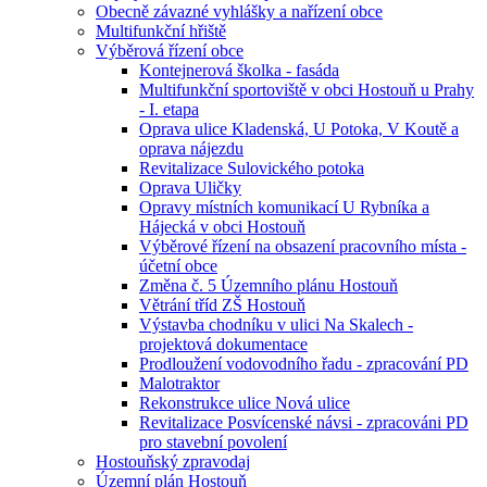
Obecně závazné vyhlášky a nařízení obce
Multifunkční hřiště
Výběrová řízení obce
Kontejnerová školka - fasáda
Multifunkční sportoviště v obci Hostouň u Prahy
- I. etapa
Oprava ulice Kladenská, U Potoka, V Koutě a
oprava nájezdu
Revitalizace Sulovického potoka
Oprava Uličky
Opravy místních komunikací U Rybníka a
Hájecká v obci Hostouň
Výběrové řízení na obsazení pracovního místa -
účetní obce
Změna č. 5 Územního plánu Hostouň
Větrání tříd ZŠ Hostouň
Výstavba chodníku v ulici Na Skalech -
projektová dokumentace
Prodloužení vodovodního řadu - zpracování PD
Malotraktor
Rekonstrukce ulice Nová ulice
Revitalizace Posvícenské návsi - zpracováni PD
pro stavební povolení
Hostouňský zpravodaj
Územní plán Hostouň