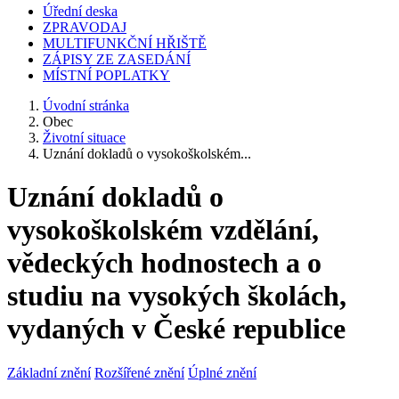
Úřední deska
ZPRAVODAJ
MULTIFUNKČNÍ HŘIŠTĚ
ZÁPISY ZE ZASEDÁNÍ
MÍSTNÍ POPLATKY
Úvodní stránka
Obec
Životní situace
Uznání dokladů o vysokoškolském...
Uznání dokladů o
vysokoškolském vzdělání,
vědeckých hodnostech a o
studiu na vysokých školách,
vydaných v České republice
Základní znění
Rozšířené znění
Úplné znění