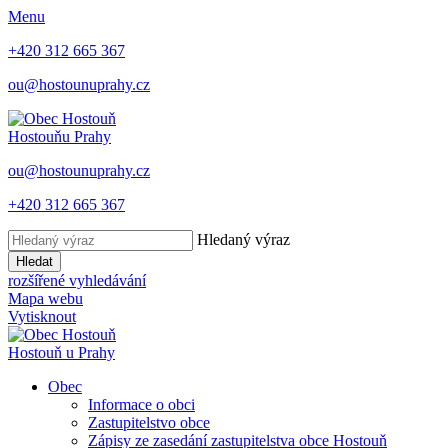
Menu
+420 312 665 367
ou@hostounuprahy.cz
Hostouň
u Prahy
ou@hostounuprahy.cz
+420 312 665 367
Hledaný výraz
Hledat
rozšířené vyhledávání
Mapa webu
Vytisknout
Hostouň
u Prahy
Obec
Informace o obci
Zastupitelstvo obce
Zápisy ze zasedání zastupitelstva obce Hostouň