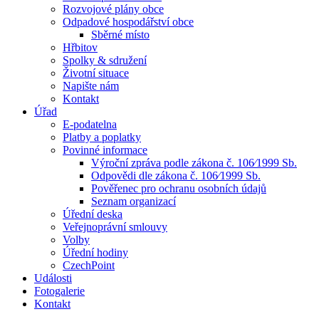
Rozvojové plány obce
Odpadové hospodářství obce
Sběrné místo
Hřbitov
Spolky & sdružení
Životní situace
Napište nám
Kontakt
Úřad
E-podatelna
Platby a poplatky
Povinné informace
Výroční zpráva podle zákona č. 106⁄1999 Sb.
Odpovědi dle zákona č. 106⁄1999 Sb.
Pověřenec pro ochranu osobních údajů
Seznam organizací
Úřední deska
Veřejnoprávní smlouvy
Volby
Úřední hodiny
CzechPoint
Události
Fotogalerie
Kontakt