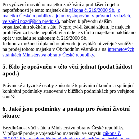
Po vyřazení movitého majetku z užívání a prohlášení o jeho
nepotřebnosti je tento majetek dle
zákona č. 219/2000 Sb., o
majetku České republiky a jejím vystupování v právních vztazích,
ve znění pozdějších předpisů
, nabízen k převodu dalším
organizačním složkám státu. Neprojeví-li žádná zájem, je majetek
prohlášen za trvale nepotřebný a dále je s tímto majetkem nakládáno
opět v souladu se zákonem č. 219/2000 Sb.
Jednou z možností úplatného převodu je vyhlášení veřejné soutěže
na prodej tohoto majetku v Obchodním věstníku a na
internetových
stránkách Ministerstva obrany České republiky
.
5. Kdo je oprávněn v této věci jednat (podat žádost
apod.)
Právnické a fyzické osoby způsobilé k právním úkonům a splňující
konkrétní podmínky stanovené v bližších podmínkách pro veřejnou
soutěž.
6. Jaké jsou podmínky a postup pro řešení životní
situace
Bezdlužnost vůči státu a Ministerstvu obrany České republiky.
V případě prodeje vojenského materiálu ve smyslu
zákona č.
38/1994 Sb., o zahraničním obchodu s vojenským materiálem, ve