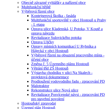
Obecně závazné vyhlášky a nařízení obce
Multifunkční hřiště
Výběrová řízení obce
Kontejnerová školka - fasáda
Multifunkční sportoviště v obci Hostouň u Prahy
- I. etapa
Oprava ulice Kladenská, U Potoka, V Koutě a
oprava nájezdu
Revitalizace Sulovického potoka
Oprava Uličky
Opravy místních komunikací U Rybníka a
Hájecká v obci Hostouň
Výběrové řízení na obsazení pracovního místa -
účetní obce
Změna č. 5 Územního plánu Hostouň
Větrání tříd ZŠ Hostouň
Výstavba chodníku v ulici Na Skalech -
projektová dokumentace
Prodloužení vodovodního řadu - zpracování PD
Malotraktor
Rekonstrukce ulice Nová ulice
Revitalizace Posvícenské návsi - zpracováni PD
pro stavební povolení
Hostouňský zpravodaj
Územní plán Hostouň