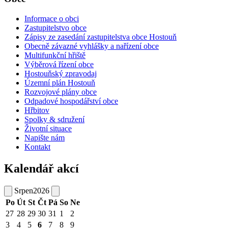
Informace o obci
Zastupitelstvo obce
Zápisy ze zasedání zastupitelstva obce Hostouň
Obecně závazné vyhlášky a nařízení obce
Multifunkční hřiště
Výběrová řízení obce
Hostouňský zpravodaj
Územní plán Hostouň
Rozvojové plány obce
Odpadové hospodářství obce
Hřbitov
Spolky & sdružení
Životní situace
Napište nám
Kontakt
Kalendář akcí
Srpen
2026
Po
Út
St
Čt
Pá
So
Ne
27
28
29
30
31
1
2
3
4
5
6
7
8
9