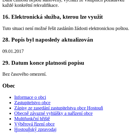
každé konkrétní rekvalifikace.
16. Elektronická služba, kterou lze využít
Tuto situaci není možné řešit zasláním žádosti elektronickou poštou.
28. Popis byl naposledy aktualizován
09.01.2017
29. Datum konce platnosti popisu
Bez časového omezení.
Obec
Informace o obci
Zastupitelstvo obce
Zápisy ze zasedání zastupitelstva obce Hostouň
Obecně závazné vyhlášky a nařízení obce
Multifunkční hřiště
Výběrová řízení obce
Hostouňský zpravodaj