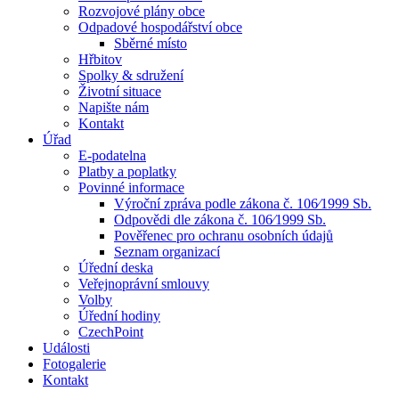
Rozvojové plány obce
Odpadové hospodářství obce
Sběrné místo
Hřbitov
Spolky & sdružení
Životní situace
Napište nám
Kontakt
Úřad
E-podatelna
Platby a poplatky
Povinné informace
Výroční zpráva podle zákona č. 106⁄1999 Sb.
Odpovědi dle zákona č. 106⁄1999 Sb.
Pověřenec pro ochranu osobních údajů
Seznam organizací
Úřední deska
Veřejnoprávní smlouvy
Volby
Úřední hodiny
CzechPoint
Události
Fotogalerie
Kontakt