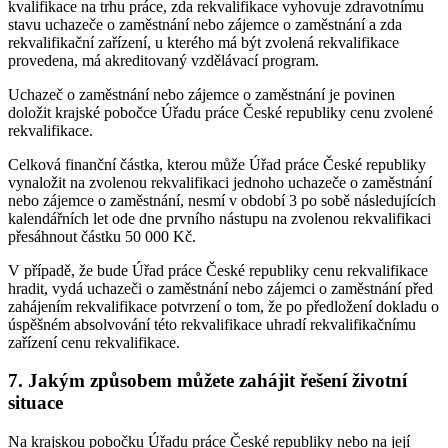
kvalifikace na trhu práce, zda rekvalifikace vyhovuje zdravotnímu
stavu uchazeče o zaměstnání nebo zájemce o zaměstnání a zda
rekvalifikační zařízení, u kterého má být zvolená rekvalifikace
provedena, má akreditovaný vzdělávací program.
Uchazeč o zaměstnání nebo zájemce o zaměstnání je povinen
doložit krajské pobočce Úřadu práce České republiky cenu zvolené
rekvalifikace.
Celková finanční částka, kterou může Úřad práce České republiky
vynaložit na zvolenou rekvalifikaci jednoho uchazeče o zaměstnání
nebo zájemce o zaměstnání, nesmí v období 3 po sobě následujících
kalendářních let ode dne prvního nástupu na zvolenou rekvalifikaci
přesáhnout částku 50 000 Kč.
V případě, že bude Úřad práce České republiky cenu rekvalifikace
hradit, vydá uchazeči o zaměstnání nebo zájemci o zaměstnání před
zahájením rekvalifikace potvrzení o tom, že po předložení dokladu o
úspěšném absolvování této rekvalifikace uhradí rekvalifikačnímu
zařízení cenu rekvalifikace.
7. Jakým způsobem můžete zahájit řešení životní
situace
Na krajskou pobočku Úřadu práce České republiky nebo na její