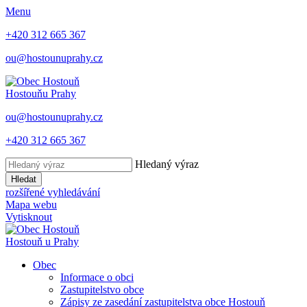
Menu
+420 312 665 367
ou@hostounuprahy.cz
Hostouň
u Prahy
ou@hostounuprahy.cz
+420 312 665 367
Hledaný výraz
Hledat
rozšířené vyhledávání
Mapa webu
Vytisknout
Hostouň
u Prahy
Obec
Informace o obci
Zastupitelstvo obce
Zápisy ze zasedání zastupitelstva obce Hostouň