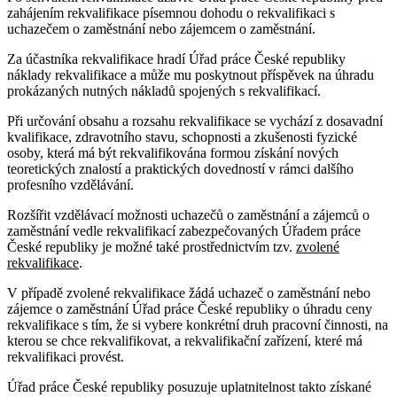
zahájením rekvalifikace písemnou dohodu o rekvalifikaci s
uchazečem o zaměstnání nebo zájemcem o zaměstnání.
Za účastníka rekvalifikace hradí Úřad práce České republiky
náklady rekvalifikace a může mu poskytnout příspěvek na úhradu
prokázaných nutných nákladů spojených s rekvalifikací.
Při určování obsahu a rozsahu rekvalifikace se vychází z dosavadní
kvalifikace, zdravotního stavu, schopnosti a zkušenosti fyzické
osoby, která má být rekvalifikována formou získání nových
teoretických znalostí a praktických dovedností v rámci dalšího
profesního vzdělávání.
Rozšířit vzdělávací možnosti uchazečů o zaměstnání a zájemců o
zaměstnání vedle rekvalifikací zabezpečovaných Úřadem práce
České republiky je možné také prostřednictvím tzv.
zvolené
rekvalifikace
.
V případě zvolené rekvalifikace žádá uchazeč o zaměstnání nebo
zájemce o zaměstnání Úřad práce České republiky o úhradu ceny
rekvalifikace s tím, že si vybere konkrétní druh pracovní činnosti, na
kterou se chce rekvalifikovat, a rekvalifikační zařízení, které má
rekvalifikaci provést.
Úřad práce České republiky posuzuje uplatnitelnost takto získané