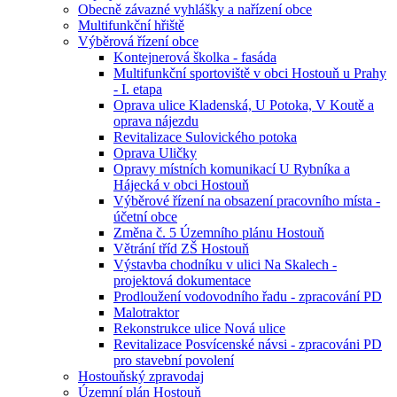
Obecně závazné vyhlášky a nařízení obce
Multifunkční hřiště
Výběrová řízení obce
Kontejnerová školka - fasáda
Multifunkční sportoviště v obci Hostouň u Prahy
- I. etapa
Oprava ulice Kladenská, U Potoka, V Koutě a
oprava nájezdu
Revitalizace Sulovického potoka
Oprava Uličky
Opravy místních komunikací U Rybníka a
Hájecká v obci Hostouň
Výběrové řízení na obsazení pracovního místa -
účetní obce
Změna č. 5 Územního plánu Hostouň
Větrání tříd ZŠ Hostouň
Výstavba chodníku v ulici Na Skalech -
projektová dokumentace
Prodloužení vodovodního řadu - zpracování PD
Malotraktor
Rekonstrukce ulice Nová ulice
Revitalizace Posvícenské návsi - zpracováni PD
pro stavební povolení
Hostouňský zpravodaj
Územní plán Hostouň