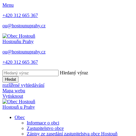
Menu
+420 312 665 367
ou@hostounuprahy.cz
Hostouň
u Prahy
ou@hostounuprahy.cz
+420 312 665 367
Hledaný výraz
Hledat
rozšířené vyhledávání
Mapa webu
Vytisknout
Hostouň
u Prahy
Obec
Informace o obci
Zastupitelstvo obce
Zápisy ze zasedání zastupitelstva obce Hostouň