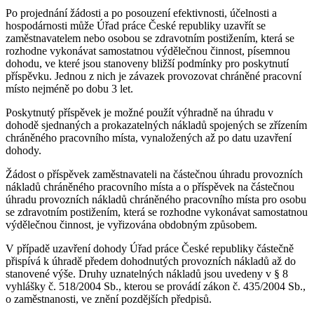
Po projednání žádosti a po posouzení efektivnosti, účelnosti a
hospodárnosti může Úřad práce České republiky uzavřít se
zaměstnavatelem nebo osobou se zdravotním postižením, která se
rozhodne vykonávat samostatnou výdělečnou činnost, písemnou
dohodu, ve které jsou stanoveny bližší podmínky pro poskytnutí
příspěvku. Jednou z nich je závazek provozovat chráněné pracovní
místo nejméně po dobu 3 let.
Poskytnutý příspěvek je možné použít výhradně na úhradu v
dohodě sjednaných a prokazatelných nákladů spojených se zřízením
chráněného pracovního místa, vynaložených až po datu uzavření
dohody.
Žádost o příspěvek zaměstnavateli na částečnou úhradu provozních
nákladů chráněného pracovního místa a o příspěvek na částečnou
úhradu provozních nákladů chráněného pracovního místa pro osobu
se zdravotním postižením, která se rozhodne vykonávat samostatnou
výdělečnou činnost, je vyřizována obdobným způsobem.
V případě uzavření dohody Úřad práce České republiky částečně
přispívá k úhradě předem dohodnutých provozních nákladů až do
stanovené výše. Druhy uznatelných nákladů jsou uvedeny v § 8
vyhlášky č. 518/2004 Sb., kterou se provádí zákon č. 435/2004 Sb.,
o zaměstnanosti, ve znění pozdějších předpisů.