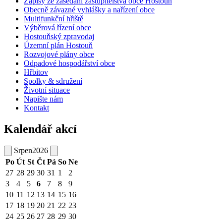
Zápisy ze zasedání zastupitelstva obce Hostouň
Obecně závazné vyhlášky a nařízení obce
Multifunkční hřiště
Výběrová řízení obce
Hostouňský zpravodaj
Územní plán Hostouň
Rozvojové plány obce
Odpadové hospodářství obce
Hřbitov
Spolky & sdružení
Životní situace
Napište nám
Kontakt
Kalendář akcí
Srpen
2026
Po
Út
St
Čt
Pá
So
Ne
27
28
29
30
31
1
2
3
4
5
6
7
8
9
10
11
12
13
14
15
16
17
18
19
20
21
22
23
24
25
26
27
28
29
30