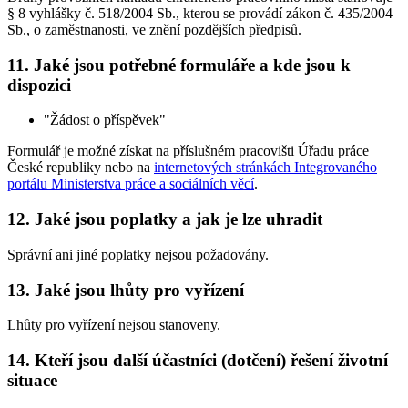
§ 8 vyhlášky č. 518/2004 Sb., kterou se provádí zákon č. 435/2004
Sb., o zaměstnanosti, ve znění pozdějších předpisů.
11. Jaké jsou potřebné formuláře a kde jsou k
dispozici
"Žádost o příspěvek"
Formulář je možné získat na příslušném pracovišti Úřadu práce
České republiky nebo na
internetových stránkách Integrovaného
portálu Ministerstva práce a sociálních věcí
.
12. Jaké jsou poplatky a jak je lze uhradit
Správní ani jiné poplatky nejsou požadovány.
13. Jaké jsou lhůty pro vyřízení
Lhůty pro vyřízení nejsou stanoveny.
14. Kteří jsou další účastníci (dotčení) řešení životní
situace