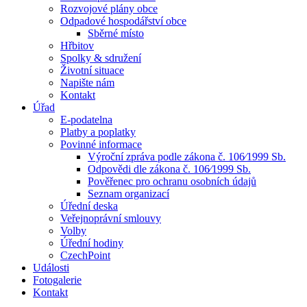
Rozvojové plány obce
Odpadové hospodářství obce
Sběrné místo
Hřbitov
Spolky & sdružení
Životní situace
Napište nám
Kontakt
Úřad
E-podatelna
Platby a poplatky
Povinné informace
Výroční zpráva podle zákona č. 106⁄1999 Sb.
Odpovědi dle zákona č. 106⁄1999 Sb.
Pověřenec pro ochranu osobních údajů
Seznam organizací
Úřední deska
Veřejnoprávní smlouvy
Volby
Úřední hodiny
CzechPoint
Události
Fotogalerie
Kontakt