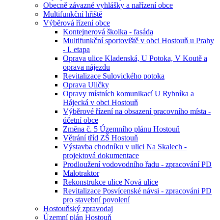
Obecně závazné vyhlášky a nařízení obce
Multifunkční hřiště
Výběrová řízení obce
Kontejnerová školka - fasáda
Multifunkční sportoviště v obci Hostouň u Prahy
- I. etapa
Oprava ulice Kladenská, U Potoka, V Koutě a
oprava nájezdu
Revitalizace Sulovického potoka
Oprava Uličky
Opravy místních komunikací U Rybníka a
Hájecká v obci Hostouň
Výběrové řízení na obsazení pracovního místa -
účetní obce
Změna č. 5 Územního plánu Hostouň
Větrání tříd ZŠ Hostouň
Výstavba chodníku v ulici Na Skalech -
projektová dokumentace
Prodloužení vodovodního řadu - zpracování PD
Malotraktor
Rekonstrukce ulice Nová ulice
Revitalizace Posvícenské návsi - zpracováni PD
pro stavební povolení
Hostouňský zpravodaj
Územní plán Hostouň