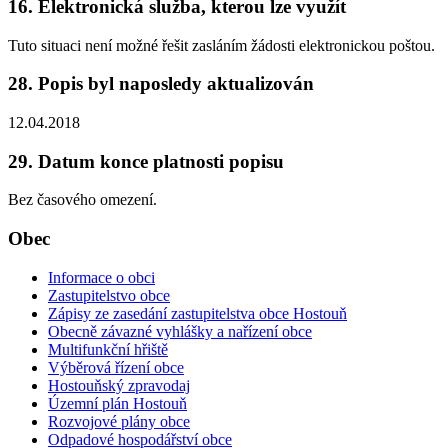
16. Elektronická služba, kterou lze využít
Tuto situaci není možné řešit zasláním žádosti elektronickou poštou.
28. Popis byl naposledy aktualizován
12.04.2018
29. Datum konce platnosti popisu
Bez časového omezení.
Obec
Informace o obci
Zastupitelstvo obce
Zápisy ze zasedání zastupitelstva obce Hostouň
Obecně závazné vyhlášky a nařízení obce
Multifunkční hřiště
Výběrová řízení obce
Hostouňský zpravodaj
Územní plán Hostouň
Rozvojové plány obce
Odpadové hospodářství obce