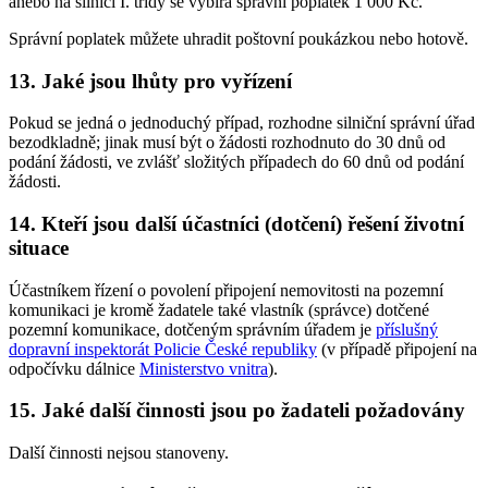
anebo na silnici I. třídy se vybírá správní poplatek 1 000 Kč.
Správní poplatek můžete uhradit poštovní poukázkou nebo hotově.
13. Jaké jsou lhůty pro vyřízení
Pokud se jedná o jednoduchý případ, rozhodne silniční správní úřad
bezodkladně; jinak musí být o žádosti rozhodnuto do 30 dnů od
podání žádosti, ve zvlášť složitých případech do 60 dnů od podání
žádosti.
14. Kteří jsou další účastníci (dotčení) řešení životní
situace
Účastníkem řízení o povolení připojení nemovitosti na pozemní
komunikaci je kromě žadatele také vlastník (správce) dotčené
pozemní komunikace, dotčeným správním úřadem je
příslušný
dopravní inspektorát Policie České republiky
(v případě připojení na
odpočívku dálnice
Ministerstvo vnitra
).
15. Jaké další činnosti jsou po žadateli požadovány
Další činnosti nejsou stanoveny.