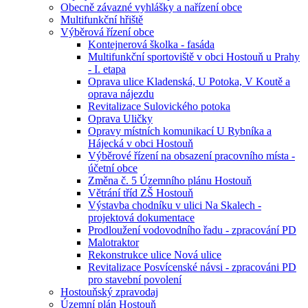
Obecně závazné vyhlášky a nařízení obce
Multifunkční hřiště
Výběrová řízení obce
Kontejnerová školka - fasáda
Multifunkční sportoviště v obci Hostouň u Prahy
- I. etapa
Oprava ulice Kladenská, U Potoka, V Koutě a
oprava nájezdu
Revitalizace Sulovického potoka
Oprava Uličky
Opravy místních komunikací U Rybníka a
Hájecká v obci Hostouň
Výběrové řízení na obsazení pracovního místa -
účetní obce
Změna č. 5 Územního plánu Hostouň
Větrání tříd ZŠ Hostouň
Výstavba chodníku v ulici Na Skalech -
projektová dokumentace
Prodloužení vodovodního řadu - zpracování PD
Malotraktor
Rekonstrukce ulice Nová ulice
Revitalizace Posvícenské návsi - zpracováni PD
pro stavební povolení
Hostouňský zpravodaj
Územní plán Hostouň