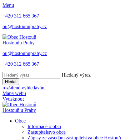
Menu
+420 312 665 367
ou@hostounuprahy.cz
Hostouň
u Prahy
ou@hostounuprahy.cz
+420 312 665 367
Hledaný výraz
Hledat
rozšířené vyhledávání
Mapa webu
Vytisknout
Hostouň
u Prahy
Obec
Informace o obci
Zastupitelstvo obce
Zápisy ze zasedání zastupitelstva obce Hostouň