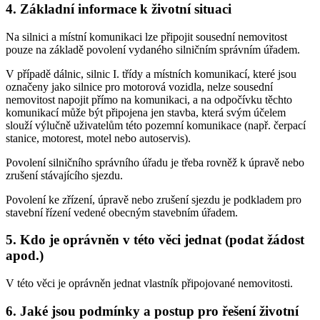
4. Základní informace k životní situaci
Na silnici a místní komunikaci lze připojit sousední nemovitost
pouze na základě povolení vydaného silničním správním úřadem.
V případě dálnic, silnic I. třídy a místních komunikací, které jsou
označeny jako silnice pro motorová vozidla, nelze sousední
nemovitost napojit přímo na komunikaci, a na odpočívku těchto
komunikací může být připojena jen stavba, která svým účelem
slouží výlučně uživatelům této pozemní komunikace (např. čerpací
stanice, motorest, motel nebo autoservis).
Povolení silničního správního úřadu je třeba rovněž k úpravě nebo
zrušení stávajícího sjezdu.
Povolení ke zřízení, úpravě nebo zrušení sjezdu je podkladem pro
stavební řízení vedené obecným stavebním úřadem.
5. Kdo je oprávněn v této věci jednat (podat žádost
apod.)
V této věci je oprávněn jednat vlastník připojované nemovitosti.
6. Jaké jsou podmínky a postup pro řešení životní