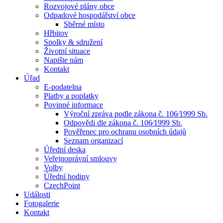
Rozvojové plány obce
Odpadové hospodářství obce
Sběrné místo
Hřbitov
Spolky & sdružení
Životní situace
Napište nám
Kontakt
Úřad
E-podatelna
Platby a poplatky
Povinné informace
Výroční zpráva podle zákona č. 106⁄1999 Sb.
Odpovědi dle zákona č. 106⁄1999 Sb.
Pověřenec pro ochranu osobních údajů
Seznam organizací
Úřední deska
Veřejnoprávní smlouvy
Volby
Úřední hodiny
CzechPoint
Události
Fotogalerie
Kontakt