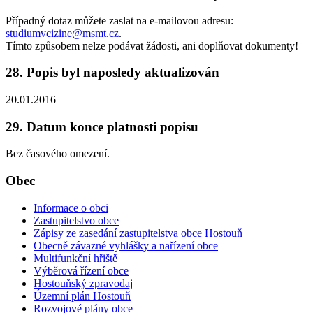
Případný dotaz můžete zaslat na e-mailovou adresu:
studiumvcizine@msmt.cz
.
Tímto způsobem nelze podávat žádosti, ani doplňovat dokumenty!
28. Popis byl naposledy aktualizován
20.01.2016
29. Datum konce platnosti popisu
Bez časového omezení.
Obec
Informace o obci
Zastupitelstvo obce
Zápisy ze zasedání zastupitelstva obce Hostouň
Obecně závazné vyhlášky a nařízení obce
Multifunkční hřiště
Výběrová řízení obce
Hostouňský zpravodaj
Územní plán Hostouň
Rozvojové plány obce