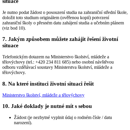
situace
Je nutno podat žádost o posouzení studia na zahraniční střední škole,
doložit toto studium originálem (ověřenou kopií) potvrzení
zahraniční školy o přesném datu zahájení studia a učebním plánem
(viz bod 10).
7. Jakým způsobem můžete zahájit řešení životní
situace
Telefonickým dotazem na Ministerstvo školství, mládeže a
tělovýchovy (tel.: +420 234 811 685) nebo osobní návštěvou
odboru vzdělávací soustavy Ministerstva školství, mládeže a
tělovýchovy.
8. Na které instituci životní situaci řešit
Ministerstvo školství, mládeže a tělovýchovy
10. Jaké doklady je nutné mít s sebou
Žádost (je nezbytné vyplnit údaj o rodném čísle / datu
narození).