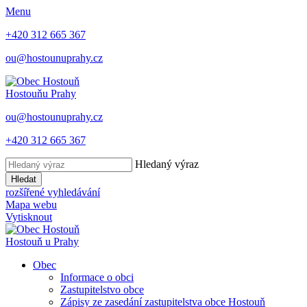
Menu
+420 312 665 367
ou@hostounuprahy.cz
Hostouň
u Prahy
ou@hostounuprahy.cz
+420 312 665 367
Hledaný výraz
Hledat
rozšířené vyhledávání
Mapa webu
Vytisknout
Hostouň
u Prahy
Obec
Informace o obci
Zastupitelstvo obce
Zápisy ze zasedání zastupitelstva obce Hostouň