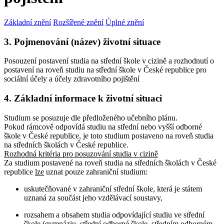
Základní znění
Rozšířené znění
Úplné znění
3. Pojmenování (název) životní situace
Posouzení postavení studia na střední škole v cizině a rozhodnutí o
postavení na roveň studiu na střední škole v České republice pro
sociální účely a účely zdravotního pojištění
4. Základní informace k životní situaci
Studium se posuzuje dle předloženého učebního plánu.
Pokud rámcově odpovídá studiu na střední nebo vyšší odborné
škole v České republice, je toto studium postaveno na roveň studia
na středních školách v České republice.
Rozhodná kritéria pro posuzování studia v cizině
Za studium postavené na roveň studia na středních školách v České
republice
lze
uznat pouze zahraniční studium:
uskutečňované v zahraniční střední škole, která je státem
uznaná za součást jeho vzdělávací soustavy,
rozsahem a obsahem studia odpovídající studiu ve střední
škole (gymnáziu, střední odborné škole, středním odborném