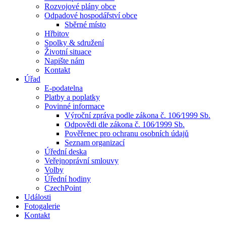
Rozvojové plány obce
Odpadové hospodářství obce
Sběrné místo
Hřbitov
Spolky & sdružení
Životní situace
Napište nám
Kontakt
Úřad
E-podatelna
Platby a poplatky
Povinné informace
Výroční zpráva podle zákona č. 106⁄1999 Sb.
Odpovědi dle zákona č. 106⁄1999 Sb.
Pověřenec pro ochranu osobních údajů
Seznam organizací
Úřední deska
Veřejnoprávní smlouvy
Volby
Úřední hodiny
CzechPoint
Události
Fotogalerie
Kontakt