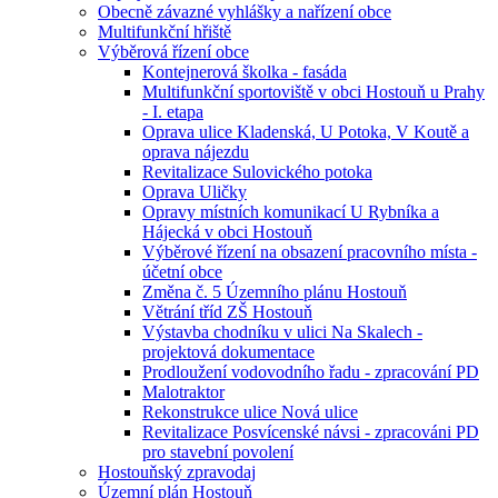
Obecně závazné vyhlášky a nařízení obce
Multifunkční hřiště
Výběrová řízení obce
Kontejnerová školka - fasáda
Multifunkční sportoviště v obci Hostouň u Prahy
- I. etapa
Oprava ulice Kladenská, U Potoka, V Koutě a
oprava nájezdu
Revitalizace Sulovického potoka
Oprava Uličky
Opravy místních komunikací U Rybníka a
Hájecká v obci Hostouň
Výběrové řízení na obsazení pracovního místa -
účetní obce
Změna č. 5 Územního plánu Hostouň
Větrání tříd ZŠ Hostouň
Výstavba chodníku v ulici Na Skalech -
projektová dokumentace
Prodloužení vodovodního řadu - zpracování PD
Malotraktor
Rekonstrukce ulice Nová ulice
Revitalizace Posvícenské návsi - zpracováni PD
pro stavební povolení
Hostouňský zpravodaj
Územní plán Hostouň