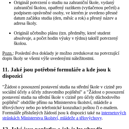
Originál potvrzení o studiu na zahraniční škole, vydaný
zahraniční školou, opatřený razítkem (vytlačenou pečetí) a
podpisem oprávněné osoby, ve kterém je uvedeno přesné
datum začátku studia (den, měsíc a rok) a přesný název a
adresa školy.
Originál učebního plánu (tzn. předměty, které student
absolvuje, a počet hodin výuky v týdnu) taktéž potvrzený
školou.
Pozn.
: Poslední dva doklady je možno zredukovat na potvrzující
dopis školy se všemi výše uvedenými náležitostmi.
11. Jaké jsou potřebné formuláře a kde jsou k
dispozici
"Žádost o posouzení postavení studia na střední škole v cizině pro
sociální účely a účely zdravotního pojištění" a "Žádost o posouzení
postavení studia na střední škole v cizině pro účely důchodového
pojištění" obdržíte přímo na Ministerstvu školství, mládeže a
tělovýchovy nebo po telefonické konzultaci poštou či e-mailem.
Formuláře příslušných žádostí jsou k dispozici také na
internetových
stránkách Ministerstva školství, mládeže a tělovýchovy
.