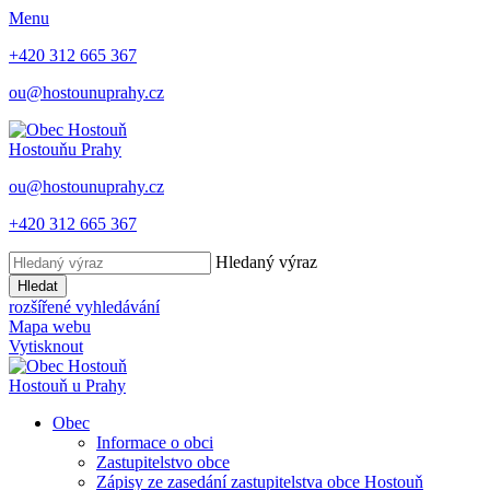
Menu
+420 312 665 367
ou@hostounuprahy.cz
Hostouň
u Prahy
ou@hostounuprahy.cz
+420 312 665 367
Hledaný výraz
Hledat
rozšířené vyhledávání
Mapa webu
Vytisknout
Hostouň
u Prahy
Obec
Informace o obci
Zastupitelstvo obce
Zápisy ze zasedání zastupitelstva obce Hostouň