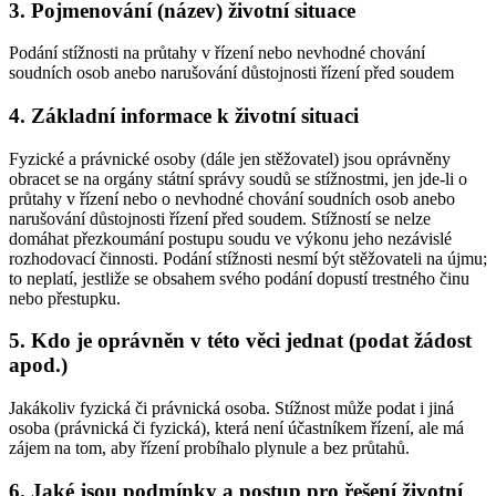
3. Pojmenování (název) životní situace
Podání stížnosti na průtahy v řízení nebo nevhodné chování
soudních osob anebo narušování důstojnosti řízení před soudem
4. Základní informace k životní situaci
Fyzické a právnické osoby (dále jen stěžovatel) jsou oprávněny
obracet se na orgány státní správy soudů se stížnostmi, jen jde-li o
průtahy v řízení nebo o nevhodné chování soudních osob anebo
narušování důstojnosti řízení před soudem. Stížností se nelze
domáhat přezkoumání postupu soudu ve výkonu jeho nezávislé
rozhodovací činnosti. Podání stížnosti nesmí být stěžovateli na újmu;
to neplatí, jestliže se obsahem svého podání dopustí trestného činu
nebo přestupku.
5. Kdo je oprávněn v této věci jednat (podat žádost
apod.)
Jakákoliv fyzická či právnická osoba. Stížnost může podat i jiná
osoba (právnická či fyzická), která není účastníkem řízení, ale má
zájem na tom, aby řízení probíhalo plynule a bez průtahů.
6. Jaké jsou podmínky a postup pro řešení životní