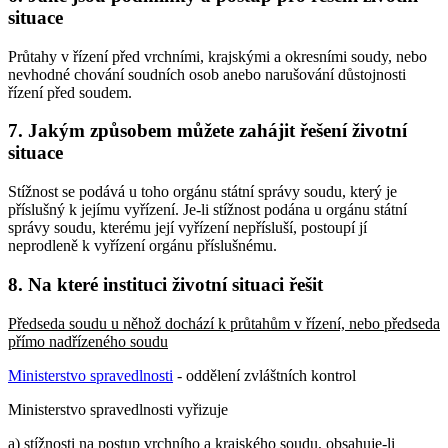
situace
Průtahy v řízení před vrchními, krajskými a okresními soudy, nebo
nevhodné chování soudních osob anebo narušování důstojnosti
řízení před soudem.
7. Jakým způsobem můžete zahájit řešení životní
situace
Stížnost se podává u toho orgánu státní správy soudu, který je
příslušný k jejímu vyřízení. Je-li stížnost podána u orgánu státní
správy soudu, kterému její vyřízení nepřísluší, postoupí jí
neprodleně k vyřízení orgánu příslušnému.
8. Na které instituci životní situaci řešit
Předseda soudu u něhož dochází k průtahům v řízení, nebo předseda
přímo nadřízeného soudu
Ministerstvo spravedlnosti
- oddělení zvláštních kontrol
Ministerstvo spravedlnosti vyřizuje
a) stížnosti na postup vrchního a krajského soudu, obsahuje-li