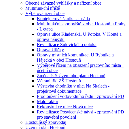
Obecně závazné vyhlášky a nařízení obce
Multifunkční hřiště
Výběrová řízení obce
Kontejnerová školka - fasáda
Multifunkční sportoviště v obci Hostouň u Prahy
- I. etapa
Oprava ulice Kladenská, U Potoka, V Koutě a
oprava nájezdu
Revitalizace Sulovického potoka
Oprava Uličky
Opravy místních komunikací U Rybníka a
Hájecká v obci Hostouň
Výběrové řízení na obsazení pracovního místa -
účetní obce
Změna č. 5 Územního plánu Hostouň
Větrání tříd ZŠ Hostouň
Výstavba chodníku v ulici Na Skalech -
projektová dokumentace
Prodloužení vodovodního řadu - zpracování PD
Malotraktor
Rekonstrukce ulice Nová ulice
Revitalizace Posvícenské návsi - zpracováni PD
pro stavební povolení
Hostouňský zpravodaj
Územní plán Hostouň