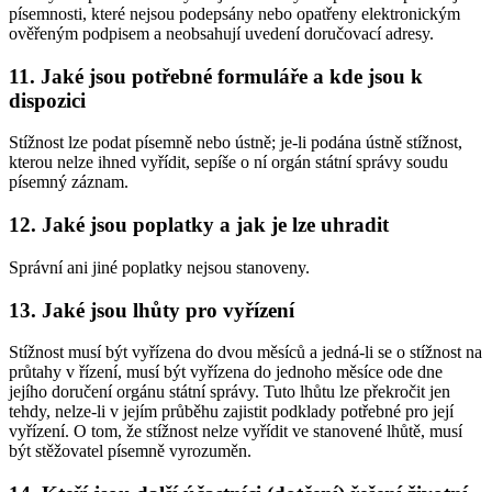
písemnosti, které nejsou podepsány nebo opatřeny elektronickým
ověřeným podpisem a neobsahují uvedení doručovací adresy.
11. Jaké jsou potřebné formuláře a kde jsou k
dispozici
Stížnost lze podat písemně nebo ústně; je-li podána ústně stížnost,
kterou nelze ihned vyřídit, sepíše o ní orgán státní správy soudu
písemný záznam.
12. Jaké jsou poplatky a jak je lze uhradit
Správní ani jiné poplatky nejsou stanoveny.
13. Jaké jsou lhůty pro vyřízení
Stížnost musí být vyřízena do dvou měsíců a jedná-li se o stížnost na
průtahy v řízení, musí být vyřízena do jednoho měsíce ode dne
jejího doručení orgánu státní správy. Tuto lhůtu lze překročit jen
tehdy, nelze-li v jejím průběhu zajistit podklady potřebné pro její
vyřízení. O tom, že stížnost nelze vyřídit ve stanovené lhůtě, musí
být stěžovatel písemně vyrozuměn.