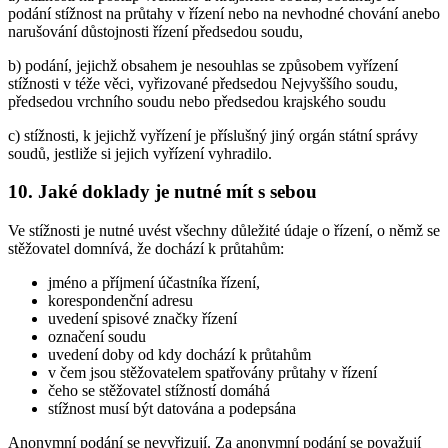
podání stížnost na průtahy v řízení nebo na nevhodné chování anebo
narušování důstojnosti řízení předsedou soudu,
b) podání, jejichž obsahem je nesouhlas se způsobem vyřízení
stížnosti v téže věci, vyřizované předsedou Nejvyššího soudu,
předsedou vrchního soudu nebo předsedou krajského soudu
c) stížnosti, k jejichž vyřízení je příslušný jiný orgán státní správy
soudů, jestliže si jejich vyřízení vyhradilo.
10. Jaké doklady je nutné mít s sebou
Ve stížnosti je nutné uvést všechny důležité údaje o řízení, o němž se
stěžovatel domnívá, že dochází k průtahům:
jméno a příjmení účastníka řízení,
korespondenční adresu
uvedení spisové značky řízení
označení soudu
uvedení doby od kdy dochází k průtahům
v čem jsou stěžovatelem spatřovány průtahy v řízení
čeho se stěžovatel stížností domáhá
stížnost musí být datována a podepsána
Anonymní podání se nevyřizují. Za anonymní podání se považují