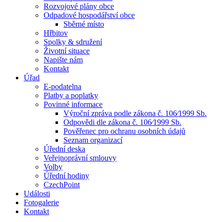
Rozvojové plány obce
Odpadové hospodářství obce
Sběrné místo
Hřbitov
Spolky & sdružení
Životní situace
Napište nám
Kontakt
Úřad
E-podatelna
Platby a poplatky
Povinné informace
Výroční zpráva podle zákona č. 106⁄1999 Sb.
Odpovědi dle zákona č. 106⁄1999 Sb.
Pověřenec pro ochranu osobních údajů
Seznam organizací
Úřední deska
Veřejnoprávní smlouvy
Volby
Úřední hodiny
CzechPoint
Události
Fotogalerie
Kontakt