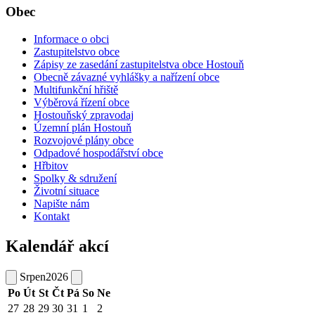
Obec
Informace o obci
Zastupitelstvo obce
Zápisy ze zasedání zastupitelstva obce Hostouň
Obecně závazné vyhlášky a nařízení obce
Multifunkční hřiště
Výběrová řízení obce
Hostouňský zpravodaj
Územní plán Hostouň
Rozvojové plány obce
Odpadové hospodářství obce
Hřbitov
Spolky & sdružení
Životní situace
Napište nám
Kontakt
Kalendář akcí
Srpen
2026
Po
Út
St
Čt
Pá
So
Ne
27
28
29
30
31
1
2