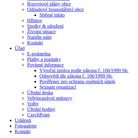
Rozvojové plány obce
Odpadové hospodářství obce
Sběrné místo
Hřbitov
Spolky & sdružení
Životní situace
Napište nám
Kontakt
Úřad
E-podatelna
Platby a poplatky
Povinné informace
Výroční zpráva podle zákona č. 106⁄1999 Sb.
Odpovědi dle zákona č. 106⁄1999 Sb.
Pověřenec pro ochranu osobních údajů
Seznam organizací
Úřední deska
Veřejnoprávní smlouvy
Volby
Úřední hodiny
CzechPoint
Události
Fotogalerie
Kontakt