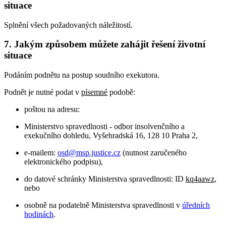
situace
Splnění všech požadovaných náležitostí.
7. Jakým způsobem můžete zahájit řešení životní
situace
Podáním podnětu na postup soudního exekutora.
Podnět je nutné podat v
písemné
podobě:
poštou na adresu:
Ministerstvo spravedlnosti - odbor insolvenčního a
exekučního dohledu, Vyšehradská 16, 128 10 Praha 2,
e-mailem:
osd@msp.justice.cz
(nutnost zaručeného
elektronického podpisu),
do datové schránky Ministerstva spravedlnosti: ID
kq4aawz
,
nebo
osobně na podatelně Ministerstva spravedlnosti v
úředních
hodinách
.