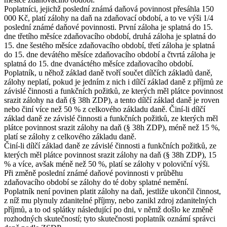
Poplatníci, jejichž poslední známá daňová povinnost přesáhla 150
000 Kč, platí zálohy na daň na zdaňovací období, a to ve výši 1/4
poslední známé daňové povinnosti. První záloha je splatná do 15.
dne třetího měsíce zdaňovacího období, druhá záloha je splatná do
15. dne šestého měsíce zdaňovacího období, třetí záloha je splatná
do 15. dne devátého měsíce zdaňovacího období a čtvrtá záloha je
splatná do 15. dne dvanáctého měsíce zdaňovacího období.
Poplatník, u něhož základ daně tvoří součet dílčích základů daně,
zálohy neplatí, pokud je jedním z nich i dílčí základ daně z příjmů ze
závislé činnosti a funkčních požitků, ze kterých měl plátce povinnost
srazit zálohy na daň (§ 38h ZDP), a tento dílčí základ daně je roven
nebo činí více než 50 % z celkového základu daně. Činí-li dílčí
základ daně ze závislé činnosti a funkčních požitků, ze kterých měl
plátce povinnost srazit zálohy na daň (§ 38h ZDP), méně než 15 %,
platí se zálohy z celkového základu daně.
Činí-li dílčí základ daně ze závislé činnosti a funkčních požitků, ze
kterých měl plátce povinnost srazit zálohy na daň (§ 38h ZDP), 15
% a více, avšak méně než 50 %, platí se zálohy v poloviční výši.
Při změně poslední známé daňové povinnosti v průběhu
zdaňovacího období se zálohy do té doby splatné nemění.
Poplatník není povinen platit zálohy na daň, jestliže ukončil činnost,
z níž mu plynuly zdanitelné příjmy, nebo zanikl zdroj zdanitelných
příjmů, a to od splátky následující po dni, v němž došlo ke změně
rozhodných skutečností; tyto skutečnosti poplatník oznámí správci