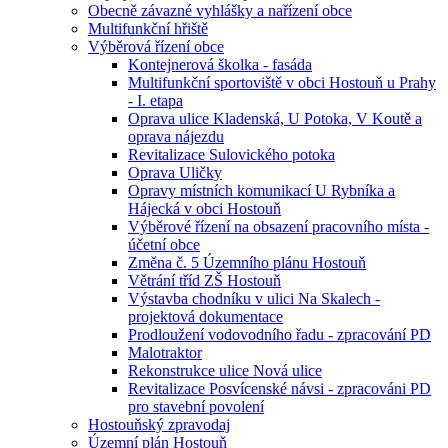
Obecně závazné vyhlášky a nařízení obce
Multifunkční hřiště
Výběrová řízení obce
Kontejnerová školka - fasáda
Multifunkční sportoviště v obci Hostouň u Prahy
- I. etapa
Oprava ulice Kladenská, U Potoka, V Koutě a
oprava nájezdu
Revitalizace Sulovického potoka
Oprava Uličky
Opravy místních komunikací U Rybníka a
Hájecká v obci Hostouň
Výběrové řízení na obsazení pracovního místa -
účetní obce
Změna č. 5 Územního plánu Hostouň
Větrání tříd ZŠ Hostouň
Výstavba chodníku v ulici Na Skalech -
projektová dokumentace
Prodloužení vodovodního řadu - zpracování PD
Malotraktor
Rekonstrukce ulice Nová ulice
Revitalizace Posvícenské návsi - zpracováni PD
pro stavební povolení
Hostouňský zpravodaj
Územní plán Hostouň