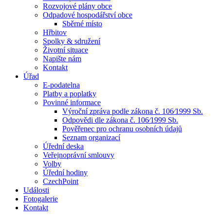
Rozvojové plány obce
Odpadové hospodářství obce
Sběrné místo
Hřbitov
Spolky & sdružení
Životní situace
Napište nám
Kontakt
Úřad
E-podatelna
Platby a poplatky
Povinné informace
Výroční zpráva podle zákona č. 106⁄1999 Sb.
Odpovědi dle zákona č. 106⁄1999 Sb.
Pověřenec pro ochranu osobních údajů
Seznam organizací
Úřední deska
Veřejnoprávní smlouvy
Volby
Úřední hodiny
CzechPoint
Události
Fotogalerie
Kontakt