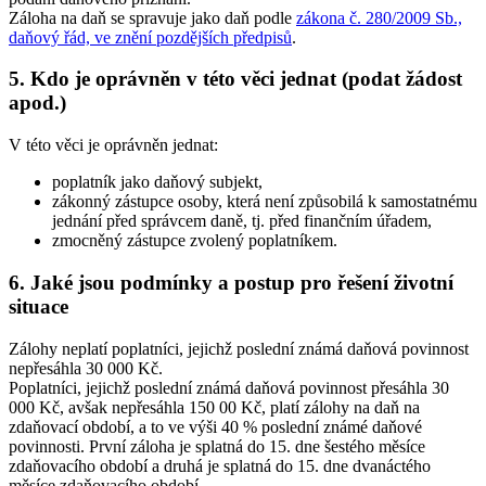
Záloha na daň se spravuje jako daň podle
zákona č. 280/2009 Sb.,
daňový řád, ve znění pozdějších předpisů
.
5. Kdo je oprávněn v této věci jednat (podat žádost
apod.)
V této věci je oprávněn jednat:
poplatník jako daňový subjekt,
zákonný zástupce osoby, která není způsobilá k samostatnému
jednání před správcem daně, tj. před finančním úřadem,
zmocněný zástupce zvolený poplatníkem.
6. Jaké jsou podmínky a postup pro řešení životní
situace
Zálohy neplatí poplatníci, jejichž poslední známá daňová povinnost
nepřesáhla 30 000 Kč.
Poplatníci, jejichž poslední známá daňová povinnost přesáhla 30
000 Kč, avšak nepřesáhla 150 00 Kč, platí zálohy na daň na
zdaňovací období, a to ve výši 40 % poslední známé daňové
povinnosti. První záloha je splatná do 15. dne šestého měsíce
zdaňovacího období a druhá je splatná do 15. dne dvanáctého
měsíce zdaňovacího období.