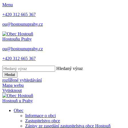
Menu
+420 312 665 367
ou@hostounuprahy.cz
Hostouň
u Prahy
ou@hostounuprahy.cz
+420 312 665 367
Hledaný výraz
Hledat
rozšířené vyhledávání
Mapa webu
Vytisknout
Hostouň
u Prahy
Obec
Informace o obci
Zastupitelstvo obce
Zápisy ze zasedání zastupitelstva obce Hostouň