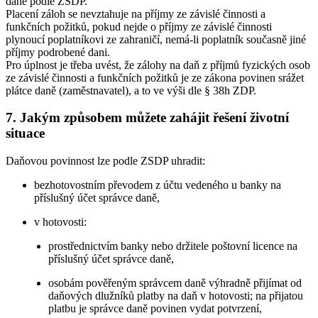
daně podle ZSDP.
Placení záloh se nevztahuje na příjmy ze závislé činnosti a
funkčních požitků, pokud nejde o příjmy ze závislé činnosti
plynoucí poplatníkovi ze zahraničí, nemá-li poplatník současně jiné
příjmy podrobené dani.
Pro úplnost je třeba uvést, že zálohy na daň z příjmů fyzických osob
ze závislé činnosti a funkčních požitků je ze zákona povinen srážet
plátce daně (zaměstnavatel), a to ve výši dle § 38h ZDP.
7. Jakým způsobem můžete zahájit řešení životní
situace
Daňovou povinnost lze podle ZSDP uhradit:
bezhotovostním převodem z účtu vedeného u banky na
příslušný účet správce daně,
v hotovosti:
prostřednictvím banky nebo držitele poštovní licence na
příslušný účet správce daně,
osobám pověřeným správcem daně výhradně přijímat od
daňových dlužníků platby na daň v hotovosti; na přijatou
platbu je správce daně povinen vydat potvrzení,