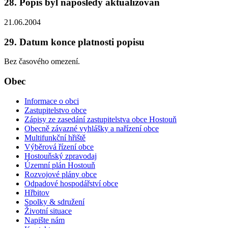
28. Popis byl naposledy aktualizován
21.06.2004
29. Datum konce platnosti popisu
Bez časového omezení.
Obec
Informace o obci
Zastupitelstvo obce
Zápisy ze zasedání zastupitelstva obce Hostouň
Obecně závazné vyhlášky a nařízení obce
Multifunkční hřiště
Výběrová řízení obce
Hostouňský zpravodaj
Územní plán Hostouň
Rozvojové plány obce
Odpadové hospodářství obce
Hřbitov
Spolky & sdružení
Životní situace
Napište nám