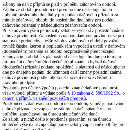
Zálohy na daň z příjmů se platí v průběhu zálohového období.
Zálohové období je období od prvního dne následujícího po
uplynutí posledního dne lhůty pro podání daňového přiznání za
minulé zdaňovací období do posledního dne lhůty pro podání
daňového přiznání v následujícím zdaňovacím období.
Při stanovení výše a periodicity záloh se vychází z poslední známé
daňové povinnosti. Za poslední známou daňovou povinnost se pro
stanovení periodicity a výše záloh v zálohovém období považuje
rovněž částka, kterou si poplatník sám vypočetl a uvedl v daňovém
(dodatečném) přiznání za období bezprostředně předcházející
zdaňovacímu období, s platností od následujícího dne po termínu
pro podání daňového (dodatečného) přiznání, a bylo-li daňové
(dodatečné) přiznání podáno opožděně, s platností od následujícího
dne po dni jeho podání, do účinnosti další změny poslední známé
daňové povinnosti podle tohoto ustanovení nebo zvláštního
právního předpisu.
Poplatník pro účely výpočtu poslední známé daňové povinnosti
však vyloučí příjmy a výdaje podle
§ 10 zákona č. 586/1992 Sb., o
daních z příjmů, ve znění pozdějších předpisů
.
Po skončení zdaňovacího období nebo období, za něž je podáváno
daňové přiznání, se zaplacené zálohy na daň, splatné v jeho
průběhu, započítávají na úhradu skutečné výše daně.
Ze záloh, u nichž došlo k prodlení s placením, se na úhradu
skutečné výše daně započítají pouze zálohy zaplacené do lhůty pro
podání daňového přiznání.