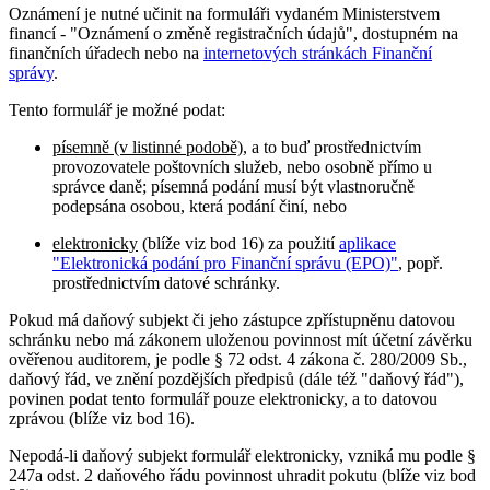
Oznámení je nutné učinit na formuláři vydaném Ministerstvem
financí - "Oznámení o změně registračních údajů", dostupném na
finančních úřadech nebo na
internetových stránkách Finanční
správy
.
Tento formulář je možné podat:
písemně (v listinné podobě)
, a to buď prostřednictvím
provozovatele poštovních služeb, nebo osobně přímo u
správce daně; písemná podání musí být vlastnoručně
podepsána osobou, která podání činí, nebo
elektronicky
(blíže viz bod 16) za použití
aplikace
"Elektronická podání pro Finanční správu (EPO)"
, popř.
prostřednictvím datové schránky.
Pokud má daňový subjekt či jeho zástupce zpřístupněnu datovou
schránku nebo má zákonem uloženou povinnost mít účetní závěrku
ověřenou auditorem, je podle § 72 odst. 4 zákona č. 280/2009 Sb.,
daňový řád, ve znění pozdějších předpisů (dále též "daňový řád"),
povinen podat tento formulář pouze elektronicky, a to datovou
zprávou (blíže viz bod 16).
Nepodá-li daňový subjekt formulář elektronicky, vzniká mu podle §
247a odst. 2 daňového řádu povinnost uhradit pokutu (blíže viz bod