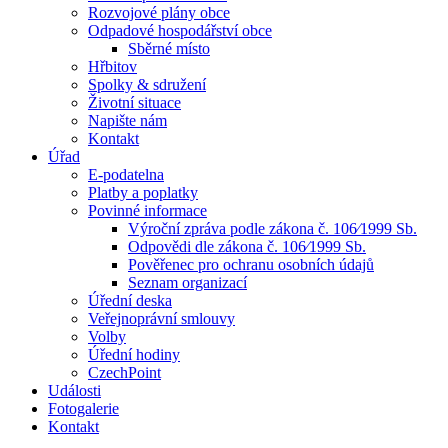
Rozvojové plány obce
Odpadové hospodářství obce
Sběrné místo
Hřbitov
Spolky & sdružení
Životní situace
Napište nám
Kontakt
Úřad
E-podatelna
Platby a poplatky
Povinné informace
Výroční zpráva podle zákona č. 106⁄1999 Sb.
Odpovědi dle zákona č. 106⁄1999 Sb.
Pověřenec pro ochranu osobních údajů
Seznam organizací
Úřední deska
Veřejnoprávní smlouvy
Volby
Úřední hodiny
CzechPoint
Události
Fotogalerie
Kontakt