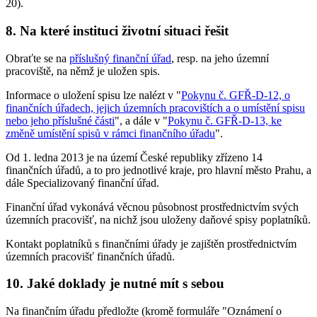
20).
8. Na které instituci životní situaci řešit
Obraťte se na
příslušný finanční úřad
, resp. na jeho územní
pracoviště, na němž je uložen spis.
Informace o uložení spisu lze nalézt v "
Pokynu č. GFŘ-D-12, o
finančních úřadech, jejich územních pracovištích a o umístění spisu
nebo jeho příslušné části
", a dále v "
Pokynu č. GFŘ-D-13, ke
změně umístění spisů v rámci finančního úřadu
".
Od 1. ledna 2013 je na území České republiky zřízeno 14
finančních úřadů, a to pro jednotlivé kraje, pro hlavní město Prahu, a
dále Specializovaný finanční úřad.
Finanční úřad vykonává věcnou působnost prostřednictvím svých
územních pracovišť, na nichž jsou uloženy daňové spisy poplatníků.
Kontakt poplatníků s finančními úřady je zajištěn prostřednictvím
územních pracovišť finančních úřadů.
10. Jaké doklady je nutné mít s sebou
Na finančním úřadu předložte (kromě formuláře "Oznámení o