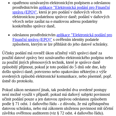
opatřenou uznávaným elektronickým podpisem a odeslanou
prostřednictvím
aplikace "Elektronická podání pro Finanční
správu (EPO)"
, která je pro podání v daňových věcech
elektronickou podatelnou správce daně; podání v daňových
věcech nelze zasílat na e-mailovou adresu podatelny
konkrétního správce daně,
odeslanou prostřednictvím
aplikace "Elektronická podání pro
Finanční správu (EPO)"
s ověřením identity podatele
způsobem, kterým se lze přihlásit do jeho datové schránky.
Účinky podání má rovněž úkon učiněný vůči správci daně za
použití datové zprávy bez uznávaného elektronického podpisu nebo
za použití jiných přenosových technik, které je správce daně
způsobilý přijmout, pokud je toto podání do 5 dnů ode dne, kdy
došlo správci daně, potvrzeno nebo opakováno některým z výše
uvedených způsobů elektronické komunikace, nebo písemně, popř.
ústně do protokolu.
Pokud zákon nestanoví jinak, tak poslední dva uvedené postupy
není možné využít v případě, pokud má daňový subjekt povinnost
učinit podání pouze a jen datovou zprávou odeslanou způsobem
podle § 71 odst. 1 daňového řádu - z důvodu, že má zpřístupněnu
datovou schránku, nebo má zákonem uloženou povinnost mít účetní
závěrku ověřenou auditorem (viz § 72 odst. 4 daňového řádu).