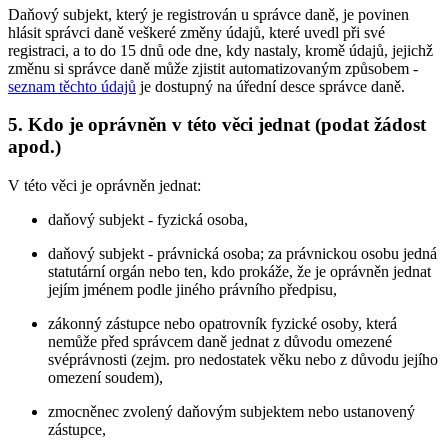
Daňový subjekt, který je registrován u správce daně, je povinen
hlásit správci daně veškeré změny údajů, které uvedl při své
registraci, a to do 15 dnů ode dne, kdy nastaly, kromě údajů, jejichž
změnu si správce daně může zjistit automatizovaným způsobem -
seznam těchto údajů
je dostupný na úřední desce správce daně.
5. Kdo je oprávněn v této věci jednat (podat žádost
apod.)
V této věci je oprávněn jednat:
daňový subjekt - fyzická osoba,
daňový subjekt - právnická osoba; za právnickou osobu jedná
statutární orgán nebo ten, kdo prokáže, že je oprávněn jednat
jejím jménem podle jiného právního předpisu,
zákonný zástupce nebo opatrovník fyzické osoby, která
nemůže před správcem daně jednat z důvodu omezené
svéprávnosti (zejm. pro nedostatek věku nebo z důvodu jejího
omezení soudem),
zmocněnec zvolený daňovým subjektem nebo ustanovený
zástupce,