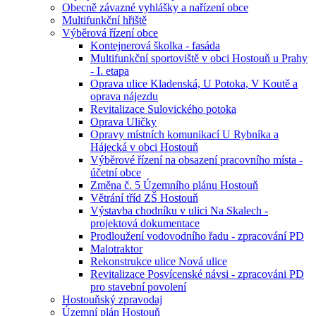
Obecně závazné vyhlášky a nařízení obce
Multifunkční hřiště
Výběrová řízení obce
Kontejnerová školka - fasáda
Multifunkční sportoviště v obci Hostouň u Prahy
- I. etapa
Oprava ulice Kladenská, U Potoka, V Koutě a
oprava nájezdu
Revitalizace Sulovického potoka
Oprava Uličky
Opravy místních komunikací U Rybníka a
Hájecká v obci Hostouň
Výběrové řízení na obsazení pracovního místa -
účetní obce
Změna č. 5 Územního plánu Hostouň
Větrání tříd ZŠ Hostouň
Výstavba chodníku v ulici Na Skalech -
projektová dokumentace
Prodloužení vodovodního řadu - zpracování PD
Malotraktor
Rekonstrukce ulice Nová ulice
Revitalizace Posvícenské návsi - zpracováni PD
pro stavební povolení
Hostouňský zpravodaj
Územní plán Hostouň