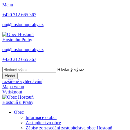
Menu
+420 312 665 367
ou@hostounuprahy.cz
Hostouň
u Prahy
ou@hostounuprahy.cz
+420 312 665 367
Hledaný výraz
Hledat
rozšířené vyhledávání
Mapa webu
Vytisknout
Hostouň
u Prahy
Obec
Informace o obci
Zastupitelstvo obce
Zápisy ze zasedání zastupitelstva obce Hostouň