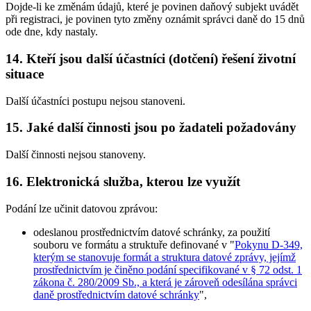
Dojde-li ke změnám údajů, které je povinen daňový subjekt uvádět
při registraci, je povinen tyto změny oznámit správci daně do 15 dnů
ode dne, kdy nastaly.
14. Kteří jsou další účastníci (dotčení) řešení životní
situace
Další účastníci postupu nejsou stanoveni.
15. Jaké další činnosti jsou po žadateli požadovány
Další činnosti nejsou stanoveny.
16. Elektronická služba, kterou lze využít
Podání lze učinit datovou zprávou:
odeslanou prostřednictvím datové schránky, za použití
souboru ve formátu a struktuře definované v "
Pokynu D-349,
kterým se stanovuje formát a struktura datové zprávy, jejímž
prostřednictvím je činěno podání specifikované v § 72 odst. 1
zákona č. 280/2009 Sb., a která je zároveň odesílána správci
daně prostřednictvím datové schránky
",