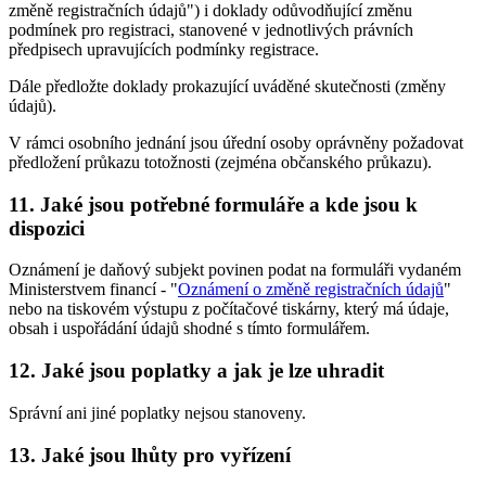
změně registračních údajů") i doklady odůvodňující změnu
podmínek pro registraci, stanovené v jednotlivých právních
předpisech upravujících podmínky registrace.
Dále předložte doklady prokazující uváděné skutečnosti (změny
údajů).
V rámci osobního jednání jsou úřední osoby oprávněny požadovat
předložení průkazu totožnosti (zejména občanského průkazu).
11. Jaké jsou potřebné formuláře a kde jsou k
dispozici
Oznámení je daňový subjekt povinen podat na formuláři vydaném
Ministerstvem financí - "
Oznámení o změně registračních údajů
"
nebo na tiskovém výstupu z počítačové tiskárny, který má údaje,
obsah i uspořádání údajů shodné s tímto formulářem.
12. Jaké jsou poplatky a jak je lze uhradit
Správní ani jiné poplatky nejsou stanoveny.
13. Jaké jsou lhůty pro vyřízení