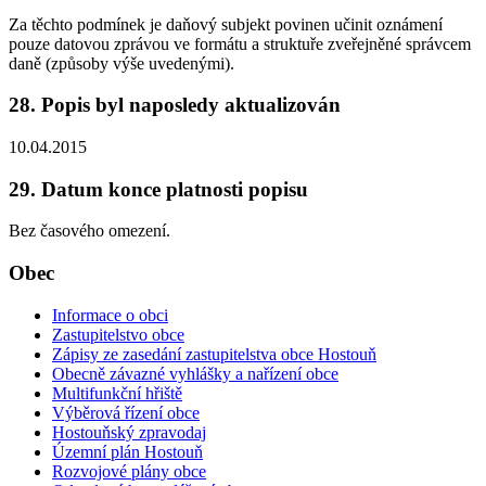
Za těchto podmínek je daňový subjekt povinen učinit oznámení
pouze datovou zprávou ve formátu a struktuře zveřejněné správcem
daně (způsoby výše uvedenými).
28. Popis byl naposledy aktualizován
10.04.2015
29. Datum konce platnosti popisu
Bez časového omezení.
Obec
Informace o obci
Zastupitelstvo obce
Zápisy ze zasedání zastupitelstva obce Hostouň
Obecně závazné vyhlášky a nařízení obce
Multifunkční hřiště
Výběrová řízení obce
Hostouňský zpravodaj
Územní plán Hostouň
Rozvojové plány obce