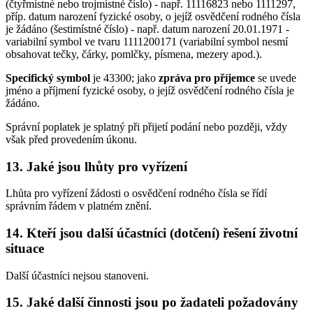
(čtyřmístné nebo trojmístné číslo) - např. 11116823 nebo 1111297,
příp. datum narození fyzické osoby, o jejíž osvědčení rodného čísla
je žádáno (šestimístné číslo) - např. datum narození 20.01.1971 -
variabilní symbol ve tvaru 1111200171 (variabilní symbol nesmí
obsahovat tečky, čárky, pomlčky, písmena, mezery apod.).
Specifický symbol
je 43300; jako
zpráva pro příjemce
se uvede
jméno a příjmení fyzické osoby, o jejíž osvědčení rodného čísla je
žádáno.
Správní poplatek je splatný při přijetí podání nebo později, vždy
však před provedením úkonu.
13. Jaké jsou lhůty pro vyřízení
Lhůta pro vyřízení žádosti o osvědčení rodného čísla se řídí
správním řádem v platném znění.
14. Kteří jsou další účastníci (dotčení) řešení životní
situace
Další účastníci nejsou stanoveni.
15. Jaké další činnosti jsou po žadateli požadovány