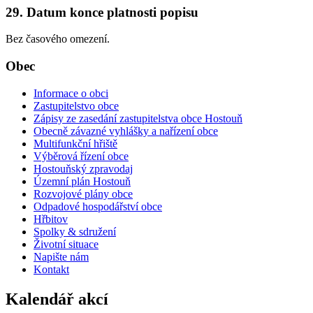
29. Datum konce platnosti popisu
Bez časového omezení.
Obec
Informace o obci
Zastupitelstvo obce
Zápisy ze zasedání zastupitelstva obce Hostouň
Obecně závazné vyhlášky a nařízení obce
Multifunkční hřiště
Výběrová řízení obce
Hostouňský zpravodaj
Územní plán Hostouň
Rozvojové plány obce
Odpadové hospodářství obce
Hřbitov
Spolky & sdružení
Životní situace
Napište nám
Kontakt
Kalendář akcí