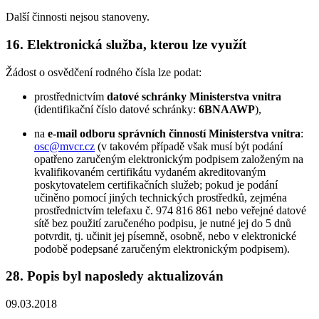
Další činnosti nejsou stanoveny.
16. Elektronická služba, kterou lze využít
Žádost o osvědčení rodného čísla lze podat:
prostřednictvím
datové schránky Ministerstva vnitra
(identifikační číslo datové schránky:
6BNAAWP
),
na
e-mail odboru správních činností Ministerstva vnitra
:
osc@mvcr.cz
(v takovém případě však musí být podání
opatřeno zaručeným elektronickým podpisem založeným na
kvalifikovaném certifikátu vydaném akreditovaným
poskytovatelem certifikačních služeb; pokud je podání
učiněno pomocí jiných technických prostředků, zejména
prostřednictvím telefaxu č. 974 816 861 nebo veřejné datové
sítě bez použití zaručeného podpisu, je nutné jej do 5 dnů
potvrdit, tj. učinit jej písemně, osobně, nebo v elektronické
podobě podepsané zaručeným elektronickým podpisem).
28. Popis byl naposledy aktualizován
09.03.2018