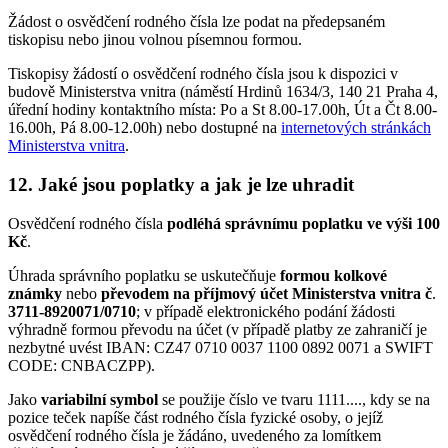
Žádost o osvědčení rodného čísla lze podat na předepsaném
tiskopisu nebo jinou volnou písemnou formou.
Tiskopisy žádostí o osvědčení rodného čísla jsou k dispozici v
budově Ministerstva vnitra (náměstí Hrdinů 1634/3, 140 21 Praha 4,
úřední hodiny kontaktního místa: Po a St 8.00-17.00h, Út a Čt 8.00-
16.00h, Pá 8.00-12.00h) nebo dostupné na
internetových stránkách
Ministerstva vnitra
.
12. Jaké jsou poplatky a jak je lze uhradit
Osvědčení rodného čísla
podléhá správnímu poplatku ve výši 100
Kč
.
Úhrada správního poplatku se uskutečňuje
formou kolkové
známky
nebo
převodem na příjmový účet Ministerstva vnitra č
.
3711-8920071/0710
; v případě elektronického podání žádosti
výhradně formou převodu na účet (v případě platby ze zahraničí je
nezbytné uvést IBAN: CZ47 0710 0037 1100 0892 0071 a SWIFT
CODE: CNBACZPP).
Jako
variabilní symbol
se použije číslo ve tvaru 1111...., kdy se na
pozice teček napíše část rodného čísla fyzické osoby, o jejíž
osvědčení rodného čísla je žádáno, uvedeného za lomítkem