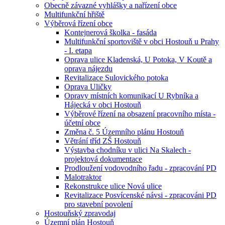
Obecně závazné vyhlášky a nařízení obce
Multifunkční hřiště
Výběrová řízení obce
Kontejnerová školka - fasáda
Multifunkční sportoviště v obci Hostouň u Prahy
- I. etapa
Oprava ulice Kladenská, U Potoka, V Koutě a
oprava nájezdu
Revitalizace Sulovického potoka
Oprava Uličky
Opravy místních komunikací U Rybníka a
Hájecká v obci Hostouň
Výběrové řízení na obsazení pracovního místa -
účetní obce
Změna č. 5 Územního plánu Hostouň
Větrání tříd ZŠ Hostouň
Výstavba chodníku v ulici Na Skalech -
projektová dokumentace
Prodloužení vodovodního řadu - zpracování PD
Malotraktor
Rekonstrukce ulice Nová ulice
Revitalizace Posvícenské návsi - zpracováni PD
pro stavební povolení
Hostouňský zpravodaj
Územní plán Hostouň