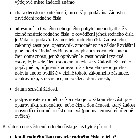
výdejové místo žadateli známo,
charakteristiku skutečností, pro něž je podávána žádost o
osvědčení rodného čísla,
adresu místa trvalého nebo jiného pobytu anebo bydliště v
cizině nositele rodného čísla, o osvědčení jehož rodného čísla
je žádáno; podává-li za nositele rodného čísla žádost jeho
zákonný zástupce, opatrovník, zmocněnec na základě zvláštní
plné moci s úředně ověřeným podpisem zmocnitele, anebo
člen domácnosti, jehož oprávnění k zastupování fyzické
osoby bylo schváleno soudem, uvede se v žádosti též jméno,
popř. jména, příjmení a adresa místa trvalého nebo jiného
pobytu anebo bydliště v cizině tohoto zákonného zástupce,
opatrovníka, zmocněnce, nebo člena domácnosti,
datum sepsání žádosti,
podpis nositele rodného čísla nebo jeho zákonného zástupce,
opatrovníka, zmocněnce, nebo člena domácnosti, který žádost
o osvědčení rodného čísla podává (podpis nemusí být úředně
ověřen).
K žádosti o osvědčení rodného čísla je nezbytné připojit:
kopii rodného listu nositele rodného čísla
, o jehož