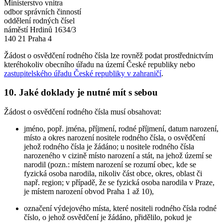
Ministerstvo vnitra
odbor správních činností
oddělení rodných čísel
náměstí Hrdinů 1634/3
140 21 Praha 4
Žádost o osvědčení rodného čísla lze rovněž podat prostřednictvím
kteréhokoliv obecního úřadu na území České republiky nebo
zastupitelského úřadu České republiky v zahraničí
.
10. Jaké doklady je nutné mít s sebou
Žádost o osvědčení rodného čísla musí obsahovat:
jméno, popř. jména, příjmení, rodné příjmení, datum narození,
místo a okres narození nositele rodného čísla, o osvědčení
jehož rodného čísla je žádáno; u nositele rodného čísla
narozeného v cizině místo narození a stát, na jehož území se
narodil (pozn.: místem narození se rozumí obec, kde se
fyzická osoba narodila, nikoliv část obce, okres, oblast či
např. region; v případě, že se fyzická osoba narodila v Praze,
je místem narození obvod Praha 1 až 10),
označení výdejového místa, které nositeli rodného čísla rodné
číslo, o jehož osvědčení je žádáno, přidělilo, pokud je