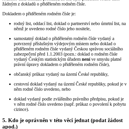
žádným z dokladů o přiděleném rodném čísle.
Dokladem o přiděleném rodném čísle je:
rodný list, oddací list, doklad o partnerství nebo úmrtní list, na
němž je uvedeno rodné číslo jeho nositele,
samostatný doklad o přiděleném rodném čísle vydaný a
potvrzený příslušným výdejovým místem nebo doklad o
přiděleném rodném čísle vydaný Českou správou sociálního
zabezpečení před 1.1.2003 (pozn.: doklad o rodném čísle
vydaný Českým statistickým úřadem
není
ve smyslu platné
právní úpravy dokladem o přiděleném rodném čísle),
občanský průkaz vydaný na území České republiky,
cestovní doklad vydaný na území České republiky, pokud je v
něm rodné číslo uvedeno, nebo
doklad vydaný podle zvláštního právního předpisu, pokud je
v něm rodné číslo uvedeno (např. průkaz o povolení k pobytu
cizince).
5. Kdo je oprávněn v této věci jednat (podat žádost
apod.)