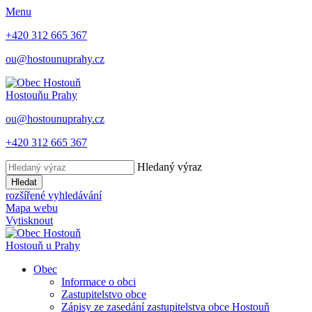
Menu
+420 312 665 367
ou@hostounuprahy.cz
Hostouň
u Prahy
ou@hostounuprahy.cz
+420 312 665 367
Hledaný výraz
Hledat
rozšířené vyhledávání
Mapa webu
Vytisknout
Hostouň
u Prahy
Obec
Informace o obci
Zastupitelstvo obce
Zápisy ze zasedání zastupitelstva obce Hostouň