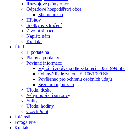
Rozvojové plány obce
Odpadové hospodářství obce
Sběrné místo
Hřbitov
Spolky & sdružení
Životní situace
Napište nám
Kontakt
Úřad
E-podatelna
Platby a poplatky
Povinné informace
Výroční zpráva podle zákona č. 106⁄1999 Sb.
Odpovědi dle zákona č. 106⁄1999 Sb.
Pověřenec pro ochranu osobních údajů
Seznam organizací
Úřední deska
Veřejnoprávní smlouvy
Volby
Úřední hodiny
CzechPoint
Události
Fotogalerie
Kontakt