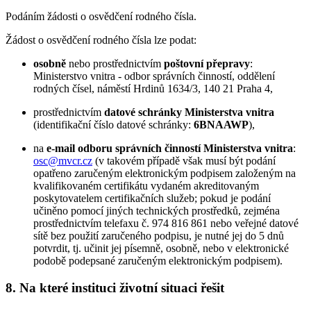
Podáním žádosti o osvědčení rodného čísla.
Žádost o osvědčení rodného čísla lze podat:
osobně
nebo prostřednictvím
poštovní přepravy
:
Ministerstvo vnitra - odbor správních činností, oddělení
rodných čísel, náměstí Hrdinů 1634/3, 140 21 Praha 4,
prostřednictvím
datové schránky Ministerstva vnitra
(identifikační číslo datové schránky:
6BNAAWP
),
na
e-mail odboru správních činností Ministerstva vnitra
:
osc@mvcr.cz
(v takovém případě však musí být podání
opatřeno zaručeným elektronickým podpisem založeným na
kvalifikovaném certifikátu vydaném akreditovaným
poskytovatelem certifikačních služeb; pokud je podání
učiněno pomocí jiných technických prostředků, zejména
prostřednictvím telefaxu č. 974 816 861 nebo veřejné datové
sítě bez použití zaručeného podpisu, je nutné jej do 5 dnů
potvrdit, tj. učinit jej písemně, osobně, nebo v elektronické
podobě podepsané zaručeným elektronickým podpisem).
8. Na které instituci životní situaci řešit