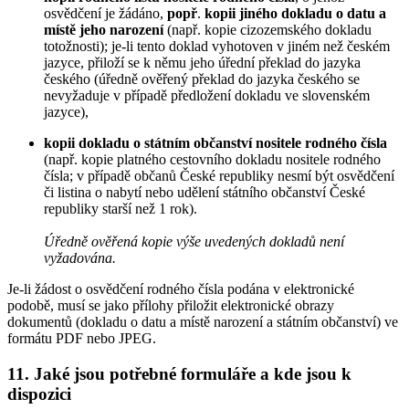
osvědčení je žádáno,
popř
.
kopii jiného dokladu o datu a
místě jeho narození
(např. kopie cizozemského dokladu
totožnosti); je-li tento doklad vyhotoven v jiném než českém
jazyce, přiloží se k němu jeho úřední překlad do jazyka
českého (úředně ověřený překlad do jazyka českého se
nevyžaduje v případě předložení dokladu ve slovenském
jazyce),
kopii dokladu o státním občanství nositele rodného čísla
(např. kopie platného cestovního dokladu nositele rodného
čísla; v případě občanů České republiky nesmí být osvědčení
či listina o nabytí nebo udělení státního občanství České
republiky starší než 1 rok).
Úředně ověřená kopie výše uvedených dokladů není
vyžadována.
Je-li žádost o osvědčení rodného čísla podána v elektronické
podobě, musí se jako přílohy přiložit elektronické obrazy
dokumentů (dokladu o datu a místě narození a státním občanství) ve
formátu PDF nebo JPEG.
11. Jaké jsou potřebné formuláře a kde jsou k
dispozici