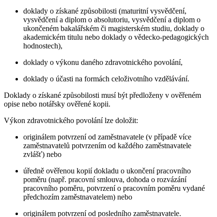
doklady o získané způsobilosti (maturitní vysvědčení,
vysvědčení a diplom o absolutoriu, vysvědčení a diplom o
ukončeném bakalářském či magisterském studiu, doklady o
akademickém titulu nebo doklady o vědecko-pedagogických
hodnostech),
doklady o výkonu daného zdravotnického povolání,
doklady o účasti na formách celoživotního vzdělávání.
Doklady o získané způsobilosti musí být předloženy v ověřeném
opise nebo notářsky ověřené kopii.
Výkon zdravotnického povolání lze doložit:
originálem potvrzení od zaměstnavatele (v případě více
zaměstnavatelů potvrzením od každého zaměstnavatele
zvlášť) nebo
úředně ověřenou kopií dokladu o ukončení pracovního
poměru (např. pracovní smlouva, dohoda o rozvázání
pracovního poměru, potvrzení o pracovním poměru vydané
předchozím zaměstnavatelem) nebo
originálem potvrzení od posledního zaměstnavatele.