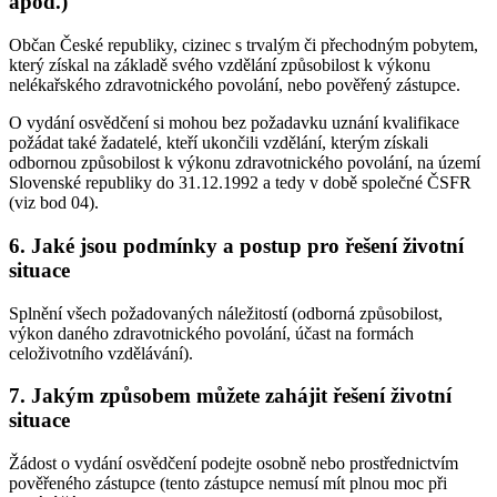
apod.)
Občan České republiky, cizinec s trvalým či přechodným pobytem,
který získal na základě svého vzdělání způsobilost k výkonu
nelékařského zdravotnického povolání, nebo pověřený zástupce.
O vydání osvědčení si mohou bez požadavku uznání kvalifikace
požádat také žadatelé, kteří ukončili vzdělání, kterým získali
odbornou způsobilost k výkonu zdravotnického povolání, na území
Slovenské republiky do 31.12.1992 a tedy v době společné ČSFR
(viz bod 04).
6. Jaké jsou podmínky a postup pro řešení životní
situace
Splnění všech požadovaných náležitostí (odborná způsobilost,
výkon daného zdravotnického povolání, účast na formách
celoživotního vzdělávání).
7. Jakým způsobem můžete zahájit řešení životní
situace
Žádost o vydání osvědčení podejte osobně nebo prostřednictvím
pověřeného zástupce (tento zástupce nemusí mít plnou moc při