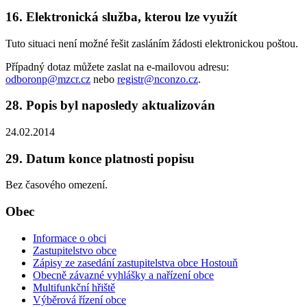
16. Elektronická služba, kterou lze využít
Tuto situaci není možné řešit zasláním žádosti elektronickou poštou.
Případný dotaz můžete zaslat na e-mailovou adresu:
odboronp@mzcr.cz
nebo
registr@nconzo.cz
.
28. Popis byl naposledy aktualizován
24.02.2014
29. Datum konce platnosti popisu
Bez časového omezení.
Obec
Informace o obci
Zastupitelstvo obce
Zápisy ze zasedání zastupitelstva obce Hostouň
Obecně závazné vyhlášky a nařízení obce
Multifunkční hřiště
Výběrová řízení obce