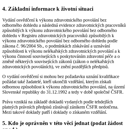
4. Základní informace k životní situaci
Vydání osvědčení k výkonu zdravotnického povolání bez
odborného dohledu a následná evidence zdravotnických pracovníků
způsobilých k výkonu zdravotnického povolání bez odborného
dohledu v Registru zdravotnických pracovníků způsobilých k
výkonu zdravotnického povolání bez odborného dohledu podle
zákona č. 96/2004 Sb., o podmínkách získávání a uznávání
způsobilosti k výkonu nelékařských zdravotnických povolání a k
výkonu činností souvisejících s poskytováním zdravotní péče a o
změně některých souvisejících zákonů (zákon o nelékařských
zdravotnických povoláních), ve znění pozdějších předpisů.
O vydání osvědčení si mohou bez požadavku uznání kvalifikace
požádat také žadatelé, kteří ukončili vzdělání, kterým získali
odbornou způsobilost k výkonu zdravotnického povolání, na území
Slovenské republiky do 31.12.1992 a tedy v době společné ČSFR.
Práva vzniklá na základě dokladů vydaných podle tehdejších
platných právních předpisů zůstávají zánikem ČSFR nedotčena.
Mezi takové doklady patří i doklady o získaném vzdělání.
5. Kdo je oprávněn v této věci jednat (podat žádost