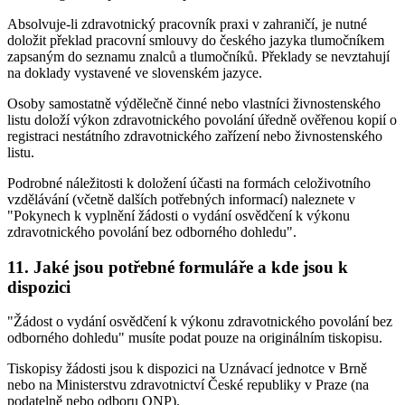
Absolvuje-li zdravotnický pracovník praxi v zahraničí, je nutné
doložit překlad pracovní smlouvy do českého jazyka tlumočníkem
zapsaným do seznamu znalců a tlumočníků. Překlady se nevztahují
na doklady vystavené ve slovenském jazyce.
Osoby samostatně výdělečně činné nebo vlastníci živnostenského
listu doloží výkon zdravotnického povolání úředně ověřenou kopií o
registraci nestátního zdravotnického zařízení nebo živnostenského
listu.
Podrobné náležitosti k doložení účasti na formách celoživotního
vzdělávání (včetně dalších potřebných informací) naleznete v
"Pokynech k vyplnění žádosti o vydání osvědčení k výkonu
zdravotnického povolání bez odborného dohledu".
11. Jaké jsou potřebné formuláře a kde jsou k
dispozici
"Žádost o vydání osvědčení k výkonu zdravotnického povolání bez
odborného dohledu" musíte podat pouze na originálním tiskopisu.
Tiskopisy žádosti jsou k dispozici na Uznávací jednotce v Brně
nebo na Ministerstvu zdravotnictví České republiky v Praze (na
podatelně nebo odboru ONP).