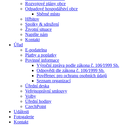
Rozvojové plány obce
Odpadové hospodářství obce
Sběrné místo
Hřbitov
Spolky & sdružení
Životní situace
Napište nám
Kontakt
Úřad
E-podatelna
Platby a poplatky
Povinné informace
Výroční zpráva podle zákona č. 106⁄1999 Sb.
Odpovědi dle zákona č. 106⁄1999 Sb.
Pověřenec pro ochranu osobních údajů
Seznam organizací
Úřední deska
Veřejnoprávní smlouvy
Volby
Úřední hodiny
CzechPoint
Události
Fotogalerie
Kontakt