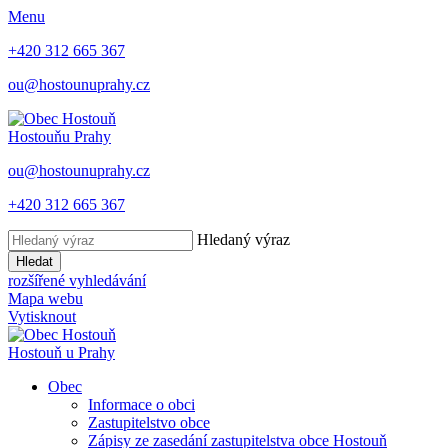
Menu
+420 312 665 367
ou@hostounuprahy.cz
Hostouň
u Prahy
ou@hostounuprahy.cz
+420 312 665 367
Hledaný výraz
Hledat
rozšířené vyhledávání
Mapa webu
Vytisknout
Hostouň
u Prahy
Obec
Informace o obci
Zastupitelstvo obce
Zápisy ze zasedání zastupitelstva obce Hostouň