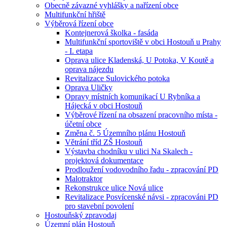
Obecně závazné vyhlášky a nařízení obce
Multifunkční hřiště
Výběrová řízení obce
Kontejnerová školka - fasáda
Multifunkční sportoviště v obci Hostouň u Prahy
- I. etapa
Oprava ulice Kladenská, U Potoka, V Koutě a
oprava nájezdu
Revitalizace Sulovického potoka
Oprava Uličky
Opravy místních komunikací U Rybníka a
Hájecká v obci Hostouň
Výběrové řízení na obsazení pracovního místa -
účetní obce
Změna č. 5 Územního plánu Hostouň
Větrání tříd ZŠ Hostouň
Výstavba chodníku v ulici Na Skalech -
projektová dokumentace
Prodloužení vodovodního řadu - zpracování PD
Malotraktor
Rekonstrukce ulice Nová ulice
Revitalizace Posvícenské návsi - zpracováni PD
pro stavební povolení
Hostouňský zpravodaj
Územní plán Hostouň