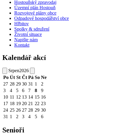
Hostouňský zpravodaj
Územní plán Hostouň
Rozvojové plány obce
Odpadové hospodářství obce
Hřbitov
Spolky & sdružení
Životní situace
Napište nám
Kontakt
Kalendář akcí
Srpen
2026
Po
Út
St
Čt
Pá
So
Ne
27
28
29
30
31
1
2
3
4
5
6
7
8
9
10
11
12
13
14
15
16
17
18
19
20
21
22
23
24
25
26
27
28
29
30
31
1
2
3
4
5
6
Senioři