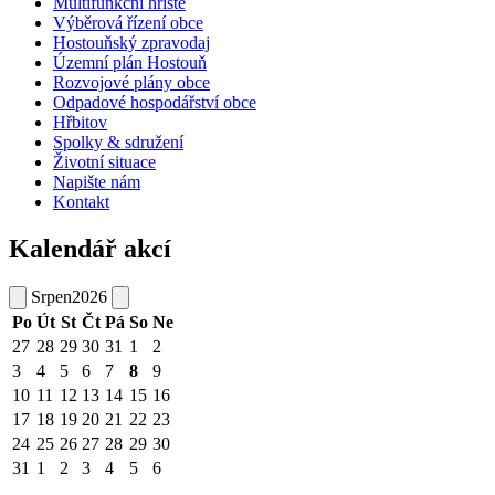
Multifunkční hřiště
Výběrová řízení obce
Hostouňský zpravodaj
Územní plán Hostouň
Rozvojové plány obce
Odpadové hospodářství obce
Hřbitov
Spolky & sdružení
Životní situace
Napište nám
Kontakt
Kalendář akcí
Srpen
2026
Po
Út
St
Čt
Pá
So
Ne
27
28
29
30
31
1
2
3
4
5
6
7
8
9
10
11
12
13
14
15
16
17
18
19
20
21
22
23
24
25
26
27
28
29
30
31
1
2
3
4
5
6