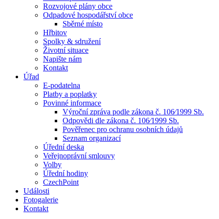
Rozvojové plány obce
Odpadové hospodářství obce
Sběrné místo
Hřbitov
Spolky & sdružení
Životní situace
Napište nám
Kontakt
Úřad
E-podatelna
Platby a poplatky
Povinné informace
Výroční zpráva podle zákona č. 106⁄1999 Sb.
Odpovědi dle zákona č. 106⁄1999 Sb.
Pověřenec pro ochranu osobních údajů
Seznam organizací
Úřední deska
Veřejnoprávní smlouvy
Volby
Úřední hodiny
CzechPoint
Události
Fotogalerie
Kontakt