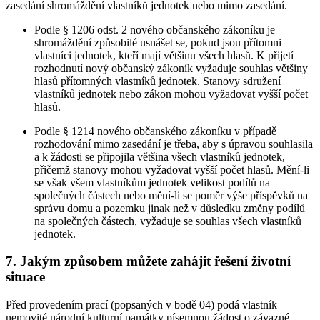
zasedání shromáždění vlastníků jednotek nebo mimo zasedání.
Podle § 1206 odst. 2 nového občanského zákoníku je
shromáždění způsobilé usnášet se, pokud jsou přítomni
vlastníci jednotek, kteří mají většinu všech hlasů. K přijetí
rozhodnutí nový občanský zákoník vyžaduje souhlas většiny
hlasů přítomných vlastníků jednotek. Stanovy sdružení
vlastníků jednotek nebo zákon mohou vyžadovat vyšší počet
hlasů.
Podle § 1214 nového občanského zákoníku v případě
rozhodování mimo zasedání je třeba, aby s úpravou souhlasila
a k žádosti se připojila většina všech vlastníků jednotek,
přičemž stanovy mohou vyžadovat vyšší počet hlasů. Mění-li
se však všem vlastníkům jednotek velikost podílů na
společných částech nebo mění-li se poměr výše příspěvků na
správu domu a pozemku jinak než v důsledku změny podílů
na společných částech, vyžaduje se souhlas všech vlastníků
jednotek.
7. Jakým způsobem můžete zahájit řešení životní
situace
Před provedením prací (popsaných v bodě 04) podá vlastník
nemovité národní kulturní památky písemnou žádost o závazné