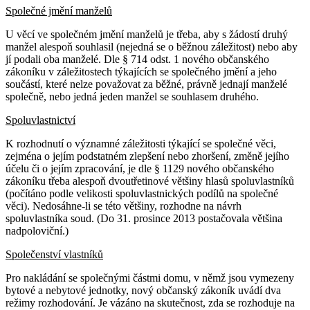
Společné jmění manželů
U věcí ve společném jmění manželů je třeba, aby s žádostí druhý
manžel alespoň souhlasil (nejedná se o běžnou záležitost) nebo aby
jí podali oba manželé. Dle § 714 odst. 1 nového občanského
zákoníku v záležitostech týkajících se společného jmění a jeho
součástí, které nelze považovat za běžné, právně jednají manželé
společně, nebo jedná jeden manžel se souhlasem druhého.
Spoluvlastnictví
K rozhodnutí o významné záležitosti týkající se společné věci,
zejména o jejím podstatném zlepšení nebo zhoršení, změně jejího
účelu či o jejím zpracování, je dle § 1129 nového občanského
zákoníku třeba alespoň dvoutřetinové většiny hlasů spoluvlastníků
(počítáno podle velikosti spoluvlastnických podílů na společné
věci). Nedosáhne-li se této většiny, rozhodne na návrh
spoluvlastníka soud. (Do 31. prosince 2013 postačovala většina
nadpoloviční.)
Společenství vlastníků
Pro nakládání se společnými částmi domu, v němž jsou vymezeny
bytové a nebytové jednotky, nový občanský zákoník uvádí dva
režimy rozhodování. Je vázáno na skutečnost, zda se rozhoduje na