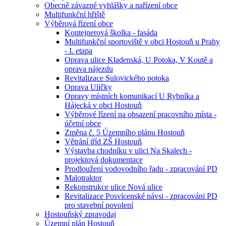
Obecně závazné vyhlášky a nařízení obce
Multifunkční hřiště
Výběrová řízení obce
Kontejnerová školka - fasáda
Multifunkční sportoviště v obci Hostouň u Prahy
- I. etapa
Oprava ulice Kladenská, U Potoka, V Koutě a
oprava nájezdu
Revitalizace Sulovického potoka
Oprava Uličky
Opravy místních komunikací U Rybníka a
Hájecká v obci Hostouň
Výběrové řízení na obsazení pracovního místa -
účetní obce
Změna č. 5 Územního plánu Hostouň
Větrání tříd ZŠ Hostouň
Výstavba chodníku v ulici Na Skalech -
projektová dokumentace
Prodloužení vodovodního řadu - zpracování PD
Malotraktor
Rekonstrukce ulice Nová ulice
Revitalizace Posvícenské návsi - zpracováni PD
pro stavební povolení
Hostouňský zpravodaj
Územní plán Hostouň