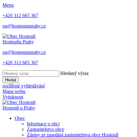
Menu
+420 312 665 367
ou@hostounuprahy.cz
Hostouň
u Prahy
ou@hostounuprahy.cz
+420 312 665 367
Hledaný výraz
Hledat
rozšířené vyhledávání
Mapa webu
Vytisknout
Hostouň
u Prahy
Obec
Informace o obci
Zastupitelstvo obce
Zápisy ze zasedání zastupitelstva obce Hostouň