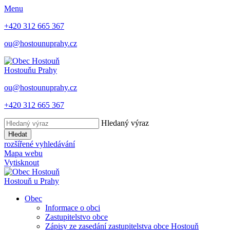
Menu
+420 312 665 367
ou@hostounuprahy.cz
Hostouň
u Prahy
ou@hostounuprahy.cz
+420 312 665 367
Hledaný výraz
Hledat
rozšířené vyhledávání
Mapa webu
Vytisknout
Hostouň
u Prahy
Obec
Informace o obci
Zastupitelstvo obce
Zápisy ze zasedání zastupitelstva obce Hostouň