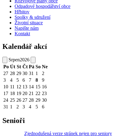
Rozvojové plány obce
Odpadové hospodářství obce
Hřbitov
Spolky & sdružení
Životní situace
Napište nám
Kontakt
Kalendář akcí
Srpen
2026
Po
Út
St
Čt
Pá
So
Ne
27
28
29
30
31
1
2
3
4
5
6
7
8
9
10
11
12
13
14
15
16
17
18
19
20
21
22
23
24
25
26
27
28
29
30
31
1
2
3
4
5
6
Senioři
Zjednodušená verze stránek nejen pro seniory