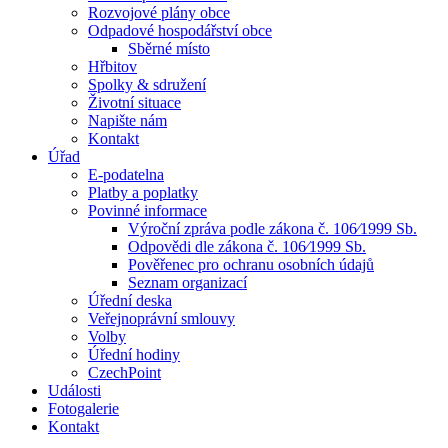
Rozvojové plány obce
Odpadové hospodářství obce
Sběrné místo
Hřbitov
Spolky & sdružení
Životní situace
Napište nám
Kontakt
Úřad
E-podatelna
Platby a poplatky
Povinné informace
Výroční zpráva podle zákona č. 106⁄1999 Sb.
Odpovědi dle zákona č. 106⁄1999 Sb.
Pověřenec pro ochranu osobních údajů
Seznam organizací
Úřední deska
Veřejnoprávní smlouvy
Volby
Úřední hodiny
CzechPoint
Události
Fotogalerie
Kontakt