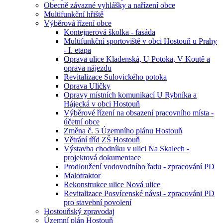
Obecně závazné vyhlášky a nařízení obce
Multifunkční hřiště
Výběrová řízení obce
Kontejnerová školka - fasáda
Multifunkční sportoviště v obci Hostouň u Prahy
- I. etapa
Oprava ulice Kladenská, U Potoka, V Koutě a
oprava nájezdu
Revitalizace Sulovického potoka
Oprava Uličky
Opravy místních komunikací U Rybníka a
Hájecká v obci Hostouň
Výběrové řízení na obsazení pracovního místa -
účetní obce
Změna č. 5 Územního plánu Hostouň
Větrání tříd ZŠ Hostouň
Výstavba chodníku v ulici Na Skalech -
projektová dokumentace
Prodloužení vodovodního řadu - zpracování PD
Malotraktor
Rekonstrukce ulice Nová ulice
Revitalizace Posvícenské návsi - zpracováni PD
pro stavební povolení
Hostouňský zpravodaj
Územní plán Hostouň