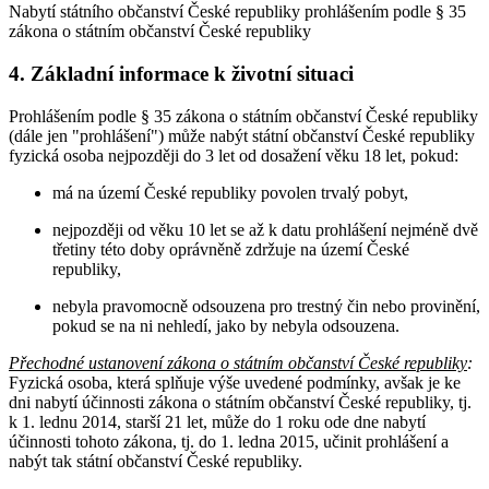
Nabytí státního občanství České republiky prohlášením podle § 35
zákona o státním občanství České republiky
4. Základní informace k životní situaci
Prohlášením podle § 35 zákona o státním občanství České republiky
(dále jen "prohlášení") může nabýt státní občanství České republiky
fyzická osoba nejpozději do 3 let od dosažení věku 18 let, pokud:
má na území České republiky povolen trvalý pobyt,
nejpozději od věku 10 let se až k datu prohlášení nejméně dvě
třetiny této doby oprávněně zdržuje na území České
republiky,
nebyla pravomocně odsouzena pro trestný čin nebo provinění,
pokud se na ni nehledí, jako by nebyla odsouzena.
Přechodné ustanovení zákona o státním občanství České republiky
:
Fyzická osoba, která splňuje výše uvedené podmínky, avšak je ke
dni nabytí účinnosti zákona o státním občanství České republiky, tj.
k 1. lednu 2014, starší 21 let, může do 1 roku ode dne nabytí
účinnosti tohoto zákona, tj. do 1. ledna 2015, učinit prohlášení a
nabýt tak státní občanství České republiky.