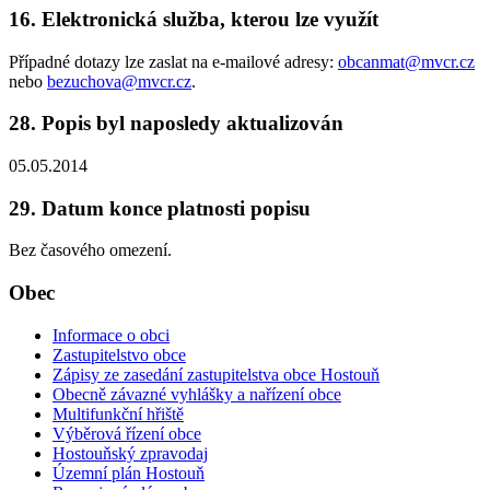
16. Elektronická služba, kterou lze využít
Případné dotazy lze zaslat na e-mailové adresy:
obcanmat@mvcr.cz
nebo
bezuchova@mvcr.cz
.
28. Popis byl naposledy aktualizován
05.05.2014
29. Datum konce platnosti popisu
Bez časového omezení.
Obec
Informace o obci
Zastupitelstvo obce
Zápisy ze zasedání zastupitelstva obce Hostouň
Obecně závazné vyhlášky a nařízení obce
Multifunkční hřiště
Výběrová řízení obce
Hostouňský zpravodaj
Územní plán Hostouň