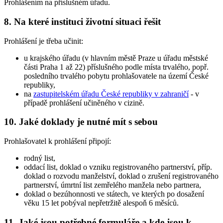
Prohlášením na příslušném úřadu.
8. Na které instituci životní situaci řešit
Prohlášení je třeba učinit:
u krajského úřadu (v hlavním městě Praze u úřadu městské
části Praha 1 až 22) příslušného podle místa trvalého, popř.
posledního trvalého pobytu prohlašovatele na území České
republiky,
na
zastupitelském úřadu České republiky v zahraničí
- v
případě prohlášení učiněného v cizině.
10. Jaké doklady je nutné mít s sebou
Prohlašovatel k prohlášení připojí:
rodný list,
oddací list, doklad o vzniku registrovaného partnerství, příp.
doklad o rozvodu manželství, doklad o zrušení registrovaného
partnerství, úmrtní list zemřelého manžela nebo partnera,
doklad o bezúhonnosti ve státech, ve kterých po dosažení
věku 15 let pobýval nepřetržitě alespoň 6 měsíců.
11. Jaké jsou potřebné formuláře a kde jsou k