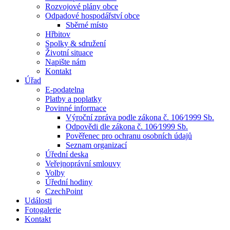
Rozvojové plány obce
Odpadové hospodářství obce
Sběrné místo
Hřbitov
Spolky & sdružení
Životní situace
Napište nám
Kontakt
Úřad
E-podatelna
Platby a poplatky
Povinné informace
Výroční zpráva podle zákona č. 106⁄1999 Sb.
Odpovědi dle zákona č. 106⁄1999 Sb.
Pověřenec pro ochranu osobních údajů
Seznam organizací
Úřední deska
Veřejnoprávní smlouvy
Volby
Úřední hodiny
CzechPoint
Události
Fotogalerie
Kontakt