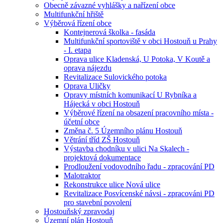
Obecně závazné vyhlášky a nařízení obce
Multifunkční hřiště
Výběrová řízení obce
Kontejnerová školka - fasáda
Multifunkční sportoviště v obci Hostouň u Prahy
- I. etapa
Oprava ulice Kladenská, U Potoka, V Koutě a
oprava nájezdu
Revitalizace Sulovického potoka
Oprava Uličky
Opravy místních komunikací U Rybníka a
Hájecká v obci Hostouň
Výběrové řízení na obsazení pracovního místa -
účetní obce
Změna č. 5 Územního plánu Hostouň
Větrání tříd ZŠ Hostouň
Výstavba chodníku v ulici Na Skalech -
projektová dokumentace
Prodloužení vodovodního řadu - zpracování PD
Malotraktor
Rekonstrukce ulice Nová ulice
Revitalizace Posvícenské návsi - zpracováni PD
pro stavební povolení
Hostouňský zpravodaj
Územní plán Hostouň