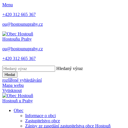
Menu
+420 312 665 367
ou@hostounuprahy.cz
Hostouň
u Prahy
ou@hostounuprahy.cz
+420 312 665 367
Hledaný výraz
Hledat
rozšířené vyhledávání
Mapa webu
Vytisknout
Hostouň
u Prahy
Obec
Informace o obci
Zastupitelstvo obce
Zápisy ze zasedání zastupitelstva obce Hostouň