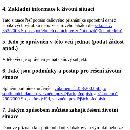
4. Základní informace k životní situaci
Tato situace řeší podání daňového přiznání ke spotřební dani z
tabákových výrobků nebo ze surového tabáku dle
zákona č.
353/2003 Sb., o spotřebních daních, ve znění pozdějších předpisů
.
5. Kdo je oprávněn v této věci jednat (podat žádost
apod.)
V této věci je oprávněn jednat daňový subjekt.
6. Jaké jsou podmínky a postup pro řešení životní
situace
Splnění podmínek určených
zákonem č. 353/2003 Sb., o
spotřebních daních, ve znění pozdějších předpisů
, a
zákonem č.
280/2009 Sb., daňový řád, ve znění pozdějších předpisů
.
7. Jakým způsobem můžete zahájit řešení životní
situace
Daňové přiznání ke spotřební dani z tabákových výrobků nebo ze