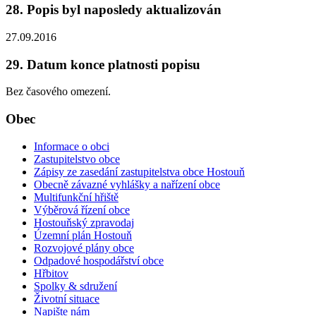
28. Popis byl naposledy aktualizován
27.09.2016
29. Datum konce platnosti popisu
Bez časového omezení.
Obec
Informace o obci
Zastupitelstvo obce
Zápisy ze zasedání zastupitelstva obce Hostouň
Obecně závazné vyhlášky a nařízení obce
Multifunkční hřiště
Výběrová řízení obce
Hostouňský zpravodaj
Územní plán Hostouň
Rozvojové plány obce
Odpadové hospodářství obce
Hřbitov
Spolky & sdružení
Životní situace
Napište nám