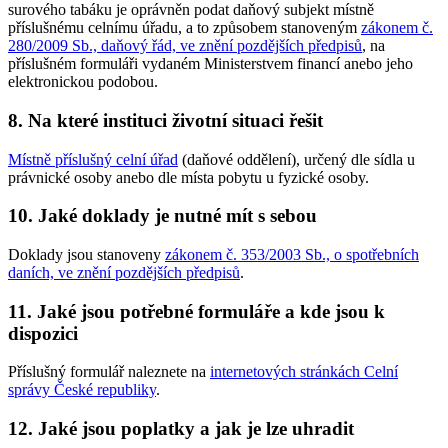
surového tabáku je oprávněn podat daňový subjekt místně
příslušnému celnímu úřadu, a to způsobem stanoveným
zákonem č.
280/2009 Sb., daňový řád, ve znění pozdějších předpisů
, na
příslušném formuláři vydaném Ministerstvem financí anebo jeho
elektronickou podobou.
8. Na které instituci životní situaci řešit
Místně příslušný celní úřad
(daňové oddělení), určený dle sídla u
právnické osoby anebo dle místa pobytu u fyzické osoby.
10. Jaké doklady je nutné mít s sebou
Doklady jsou stanoveny
zákonem č. 353/2003 Sb., o spotřebních
daních, ve znění pozdějších předpisů
.
11. Jaké jsou potřebné formuláře a kde jsou k
dispozici
Příslušný formulář naleznete na
internetových stránkách Celní
správy České republiky
.
12. Jaké jsou poplatky a jak je lze uhradit