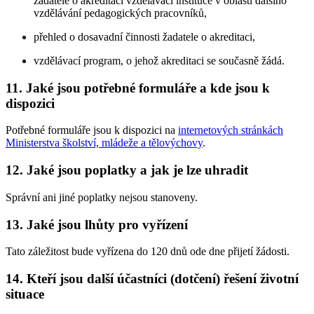
žadatele o akreditaci vzdělávací instituce v oblasti dalšího
vzdělávání pedagogických pracovníků,
přehled o dosavadní činnosti žadatele o akreditaci,
vzdělávací program, o jehož akreditaci se současně žádá.
11. Jaké jsou potřebné formuláře a kde jsou k
dispozici
Potřebné formuláře jsou k dispozici na
internetových stránkách
Ministerstva školství, mládeže a tělovýchovy
.
12. Jaké jsou poplatky a jak je lze uhradit
Správní ani jiné poplatky nejsou stanoveny.
13. Jaké jsou lhůty pro vyřízení
Tato záležitost bude vyřízena do 120 dnů ode dne přijetí žádosti.
14. Kteří jsou další účastníci (dotčení) řešení životní
situace