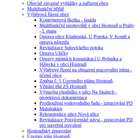
Obecně závazné vyhlášky a nařízení obce
Multifunkční hřiště
Výběrová řízení obce
Kontejnerová školka - fasáda
Multifunkční sportoviště v obci Hostouň u Prahy
- I. etapa
Oprava ulice Kladenská, U Potoka, V Koutě a
oprava nájezdu
Revitalizace Sulovického potoka
Oprava Uličky
Opravy místních komunikací U Rybníka a
Hájecká v obci Hostouň
Výběrové řízení na obsazení pracovního místa -
účetní obce
Změna č. 5 Územního plánu Hostouň
Větrání tříd ZŠ Hostouň
Výstavba chodníku v ulici Na Skalech -
projektová dokumentace
Prodloužení vodovodního řadu - zpracování PD
Malotraktor
Rekonstrukce ulice Nová ulice
Revitalizace Posvícenské návsi - zpracováni PD
pro stavební povolení
Hostouňský zpravodaj
Územní plán Hostouň