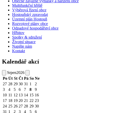
Obecně závazné vyhlášky a nařízení obce
Multifunkční hřiště
Výběrová řízení obce
Hostouňský zpravodaj
Územní plán Hostouň
Rozvojové plány obce
Odpadové hospodářství obce
Hřbitov
Spolky & sdružení
Životní situace
Napište nám
Kontakt
Kalendář akcí
Srpen
2026
Po
Út
St
Čt
Pá
So
Ne
27
28
29
30
31
1
2
3
4
5
6
7
8
9
10
11
12
13
14
15
16
17
18
19
20
21
22
23
24
25
26
27
28
29
30
31
1
2
3
4
5
6