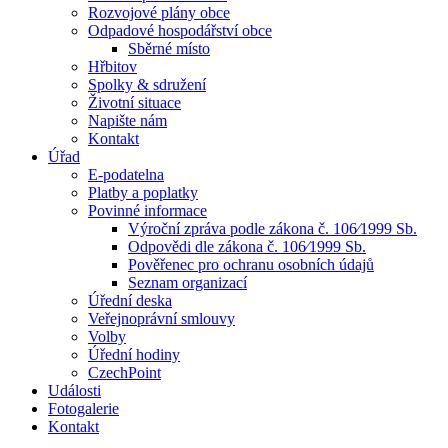
Rozvojové plány obce
Odpadové hospodářství obce
Sběrné místo
Hřbitov
Spolky & sdružení
Životní situace
Napište nám
Kontakt
Úřad
E-podatelna
Platby a poplatky
Povinné informace
Výroční zpráva podle zákona č. 106⁄1999 Sb.
Odpovědi dle zákona č. 106⁄1999 Sb.
Pověřenec pro ochranu osobních údajů
Seznam organizací
Úřední deska
Veřejnoprávní smlouvy
Volby
Úřední hodiny
CzechPoint
Události
Fotogalerie
Kontakt