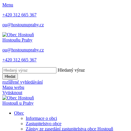
Menu
+420 312 665 367
ou@hostounuprahy.cz
Hostouň
u Prahy
ou@hostounuprahy.cz
+420 312 665 367
Hledaný výraz
Hledat
rozšířené vyhledávání
Mapa webu
Vytisknout
Hostouň
u Prahy
Obec
Informace o obci
Zastupitelstvo obce
Zápisy ze zasedání zastupitelstva obce Hostouň