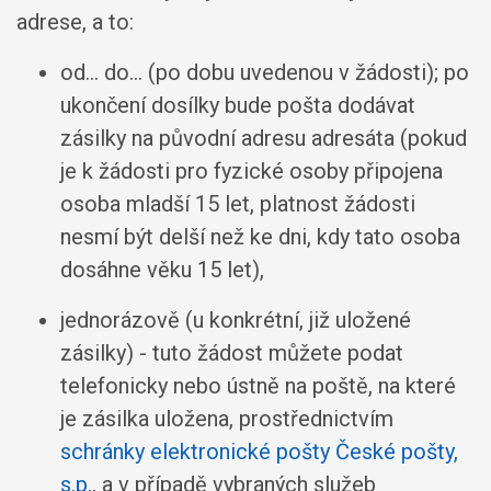
adrese, a to:
od... do... (po dobu uvedenou v žádosti); po
ukončení dosílky bude pošta dodávat
zásilky na původní adresu adresáta (pokud
je k žádosti pro fyzické osoby připojena
osoba mladší 15 let, platnost žádosti
nesmí být delší než ke dni, kdy tato osoba
dosáhne věku 15 let),
jednorázově (u konkrétní, již uložené
zásilky) - tuto žádost můžete podat
telefonicky nebo ústně na poště, na které
je zásilka uložena, prostřednictvím
schránky elektronické pošty České pošty,
s.p.
, a v případě vybraných služeb