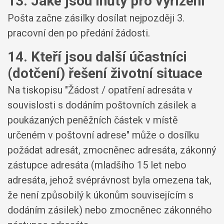
13. Jaké jsou lhůty pro vyřízení
Pošta začne zásilky dosílat nejpozději 3.
pracovní den po předání žádosti.
14. Kteří jsou další účastníci
(dotčení) řešení životní situace
Na tiskopisu "Žádost / opatření adresáta v
souvislosti s dodáním poštovních zásilek a
poukázaných peněžních částek v místě
určeném v poštovní adrese" může o dosílku
požádat adresát, zmocněnec adresáta, zákonný
zástupce adresáta (mladšího 15 let nebo
adresáta, jehož svéprávnost byla omezena tak,
že není způsobilý k úkonům souvisejícím s
dodáním zásilek) nebo zmocněnec zákonného