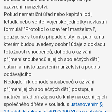
uzavření manželství.
Pokud nematriční úřad nebo kapitán lodi,
letadla nebo velitel vojenské jednotky nevlastní
formulář "Protokol o uzavření manželství",
použije se v tomto případě čistý list papíru, na
kterém budou uvedeny osobní údaje z dokladu
totožnosti snoubenců, dohoda o užívání
příjmení snoubenců a jejich společných dětí,
datum a místo uzavření manželství a podpis
oddávajícího.
Nedojde-li k dohodě snoubenců o užívání
příjmení jejich společných dětí, postupuje
matriční úřad při zápisu do knihy narození jejich
společného dítěte v souladu s
ustanovením §
19 odst. 6 zákona č. 301/2000 Sb., o matrikách,