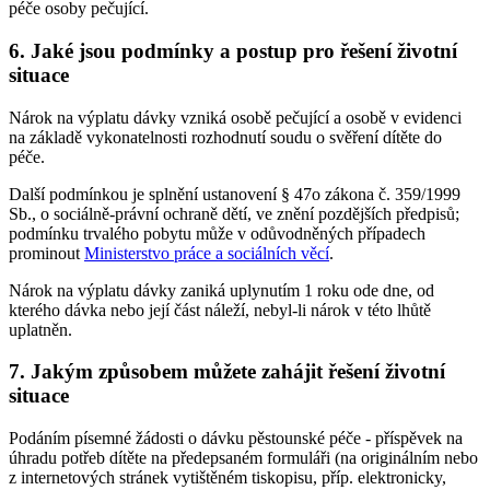
péče osoby pečující.
6. Jaké jsou podmínky a postup pro řešení životní
situace
Nárok na výplatu dávky vzniká osobě pečující a osobě v evidenci
na základě vykonatelnosti rozhodnutí soudu o svěření dítěte do
péče.
Další podmínkou je splnění ustanovení § 47o zákona č. 359/1999
Sb., o sociálně-právní ochraně dětí, ve znění pozdějších předpisů;
podmínku trvalého pobytu může v odůvodněných případech
prominout
Ministerstvo práce a sociálních věcí
.
Nárok na výplatu dávky zaniká uplynutím 1 roku ode dne, od
kterého dávka nebo její část náleží, nebyl-li nárok v této lhůtě
uplatněn.
7. Jakým způsobem můžete zahájit řešení životní
situace
Podáním písemné žádosti o dávku pěstounské péče - příspěvek na
úhradu potřeb dítěte na předepsaném formuláři (na originálním nebo
z internetových stránek vytištěném tiskopisu, příp. elektronicky,