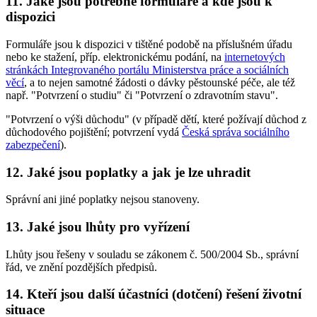
11. Jaké jsou potřebné formuláře a kde jsou k
dispozici
Formuláře jsou k dispozici v tištěné podobě na příslušném úřadu
nebo ke stažení, příp. elektronickému podání, na
internetových
stránkách Integrovaného portálu Ministerstva práce a sociálních
věcí
, a to nejen samotné žádosti o dávky pěstounské péče, ale též
např. "Potvrzení o studiu" či "Potvrzení o zdravotním stavu".
"Potvrzení o výši důchodu" (v případě dětí, které požívají důchod z
důchodového pojištění; potvrzení vydá
Česká správa sociálního
zabezpečení
).
12. Jaké jsou poplatky a jak je lze uhradit
Správní ani jiné poplatky nejsou stanoveny.
13. Jaké jsou lhůty pro vyřízení
Lhůty jsou řešeny v souladu se zákonem č. 500/2004 Sb., správní
řád, ve znění pozdějších předpisů.
14. Kteří jsou další účastníci (dotčení) řešení životní
situace