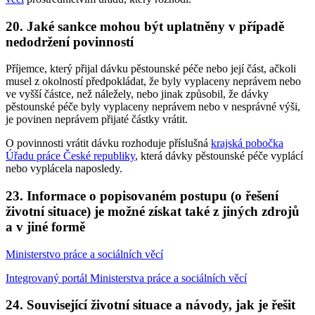
20. Jaké sankce mohou být uplatněny v případě
nedodržení povinností
Příjemce, který přijal dávku pěstounské péče nebo její část, ačkoli
musel z okolností předpokládat, že byly vyplaceny neprávem nebo
ve vyšší částce, než náležely, nebo jinak způsobil, že dávky
pěstounské péče byly vyplaceny neprávem nebo v nesprávné výši,
je povinen neprávem přijaté částky vrátit.
O povinnosti vrátit dávku rozhoduje příslušná
krajská pobočka
Úřadu práce České republiky
, která dávky pěstounské péče vyplácí
nebo vyplácela naposledy.
23. Informace o popisovaném postupu (o řešení
životní situace) je možné získat také z jiných zdrojů
a v jiné formě
Ministerstvo práce a sociálních věcí
Integrovaný portál Ministerstva práce a sociálních věcí
24. Související životní situace a návody, jak je řešit