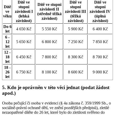
Dítě ve
Dítě ve
Dítě ve
Dítě ve stupni
Dítě
stupni
stupni
stupni
závislosti II
ve
závislosti I
závislosti III
závislosti IV
(středně těžká
věku
(lehká
(těžká
(úplná
závislost)
závislost)
závislost)
závislost)
Do 6
4 650 Kč
5 550 Kč
5 900 Kč
6 400 Kč
let
6 -
12
5 650 Kč
6 800 Kč
7 250 Kč
7 850 Kč
let
12 -
18
6 450 Kč
7 800 Kč
8 300 Kč
8 700 Kč
let
18 -
26
6 750 Kč
8 100 Kč
8 600 Kč
9 000 Kč
let
5. Kdo je oprávněn v této věci jednat (podat žádost
apod.)
Osoba pečující či osoba v evidenci (§ 4a zákona č. 359/1999 Sb., o
sociálně-právní ochraně dětí, ve znění pozdějších předpisů), zletilé
nezaopatřené dítěte do 26 let, které bylo do zletilosti svěřeno do