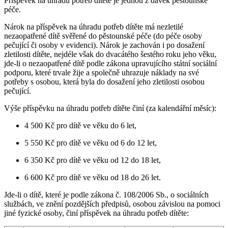
Příspěvek na úhradu potřeb dítěte je jednou z dávek pěstounské
péče.
Nárok na příspěvek na úhradu potřeb dítěte má nezletilé
nezaopatřené dítě svěřené do pěstounské péče (do péče osoby
pečující či osoby v evidenci). Nárok je zachován i po dosažení
zletilosti dítěte, nejdéle však do dvacátého šestého roku jeho věku,
jde-li o nezaopatřené dítě podle zákona upravujícího státní sociální
podporu, které trvale žije a společně uhrazuje náklady na své
potřeby s osobou, která byla do dosažení jeho zletilosti osobou
pečující.
Výše příspěvku na úhradu potřeb dítěte činí (za kalendářní měsíc):
4 500 Kč pro dítě ve věku do 6 let,
5 550 Kč pro dítě ve věku od 6 do 12 let,
6 350 Kč pro dítě ve věku od 12 do 18 let,
6 600 Kč pro dítě ve věku od 18 do 26 let.
Jde-li o dítě, které je podle zákona č. 108/2006 Sb., o sociálních
službách, ve znění pozdějších předpisů, osobou závislou na pomoci
jiné fyzické osoby, činí příspěvek na úhradu potřeb dítěte: