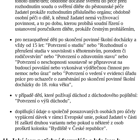
tohoto dítěte/dětí; obdobně dočasné svěření do péče před
rozhodnutím soudu o svěření dítěte do pěstounské péče
žadatel prokáže rozhodnutím příslušného orgánu; obdobně
osobní péči o dítě, k němuž žadatel nemá vyživovací
povinnost, a to po dobu, kterou probíhá soudní řízení o
ustanovení poručníkem dítěte, prokáže čestným prohlášením,
pro nezaopatřené děti po skončení povinné školní docházky a
vždy od 15 let: "Potvrzení o studiu" nebo "Rozhodnutí o
přerušení studia v souvislosti s těhotenstvím, porodem či
rodičovstvím" nebo "Potvrzení o zdravotním stavu" nebo
"Potvrzení o neschopnosti soustavně se připravovat na
budoucí povolání nebo vykonávat výdělečnou činnost pro
nemoc nebo úraz" nebo "Potvrzení o vedení v evidenci úřadu
práce pro uchazeče o zaměstnání po skončení povinné školní
docházky do 18. roku věku",
v případě dětí, které požívají důchod z důchodového pojištění:
"Potvrzení o výši důchodu",
doplňující údaje o společně posuzovaných osobách pro účely
vyplácení dávek v rámci Evropské unie, pokud žadatel v části
H zaškrtl druhou variantu nebo pokud u některé z osob
proškrtl kolonku "Bydliště v České republice".