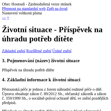
Obec Hostouň
- Zjednodušená verze stránek
Přepnout na standardní web
Zpět na úvod
Nastavení velikosti písma
—
+
Životní situace - Příspěvek na
úhradu potřeb dítěte
Základní znění
Rozšířené znění
Úplné znění
3. Pojmenování (název) životní situace
Příspěvek na úhradu potřeb dítěte
4. Základní informace k životní situaci
Pěstounská péče je jednou z forem náhradní rodinné péče o dítě.
Úpravu obsahuje zákon č. 89/2012 Sb., občanský zákoník a zákon
č. 359/1999 Sb., o sociálně-právní ochraně dětí, ve znění pozdějších
předpisů.