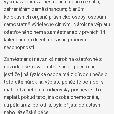
vykonávajícím zaměstnání malého rozsahu;
zahraničním zaměstnancům; členům
kolektivních orgánů právnické osoby; osobám
samostatně výdělečně činným. Nárok na výplatu
ošetřovného nemá zaměstnanec v prvních 14
kalendářních dnech dočasné pracovní
neschopnosti.
Zaměstnanci nevzniká nárok na ošetřovné z
důvodu ošetřování dítěte nebo péče o ně,
jestliže jiná fyzická osoba má z důvodu péče o
toto dítě nárok na výplatu peněžité pomoci v
mateřství nebo na rodičovský příspěvek. To
neplatí, pokud tato jiná osoba onemocněla,
utrpěla úraz, porodila, byla přijata do ústavní
nebo lázeňské péče.