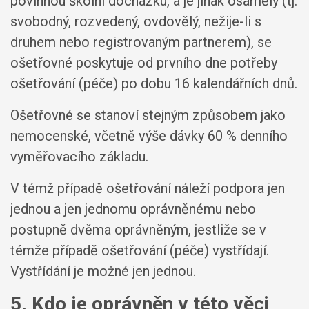
povinnou školní docházku, a je jinak osamělý (tj.
svobodný, rozvedený, ovdovělý, nežije-li s
druhem nebo registrovaným partnerem), se
ošetřovné poskytuje od prvního dne potřeby
ošetřování (péče) po dobu 16 kalendářních dnů.
Ošetřovné se stanoví stejným způsobem jako
nemocenské, včetně výše dávky 60 % denního
vyměřovacího základu.
V témž případě ošetřování náleží podpora jen
jednou a jen jednomu oprávněnému nebo
postupně dvěma oprávněným, jestliže se v
témže případě ošetřování (péče) vystřídají.
Vystřídání je možné jen jednou.
5. Kdo je oprávněn v této věci