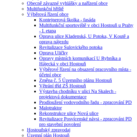
Obecně závazné vyhlášky a nařízení obce
Multifunkční hřiště
Výběrová řízení obce
Kontejnerová školka - fasáda
Multifunkční sportoviště v obci Hostouň u Prahy
- I. etapa
Oprava ulice Kladenská, U Potoka, V Koutě a
oprava nájezdu
Revitalizace Sulovického potoka
Oprava Uličky
Opravy místních komunikací U Rybníka a
Hájecká v obci Hostouň
Výběrové řízení na obsazení pracovního místa -
účetní obce
Změna č. 5 Územního plánu Hostouň
Větrání tříd ZŠ Hostouň
Výstavba chodníku v ulici Na Skalech -
projektová dokumentace
Prodloužení vodovodního řadu - zpracování PD
Malotraktor
Rekonstrukce ulice Nová ulice
Revitalizace Posvícenské návsi - zpracováni PD
pro stavební povolení
Hostouňský zpravodaj
Územní plán Hostouň