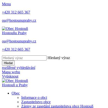
Menu
+420 312 665 367
ou@hostounuprahy.cz
Hostouň
u Prahy
ou@hostounuprahy.cz
+420 312 665 367
Hledaný výraz
Hledat
rozšířené vyhledávání
Mapa webu
Vytisknout
Hostouň
u Prahy
Obec
Informace o obci
Zastupitelstvo obce
Zápisy ze zasedání zastupitelstva obce Hostouň