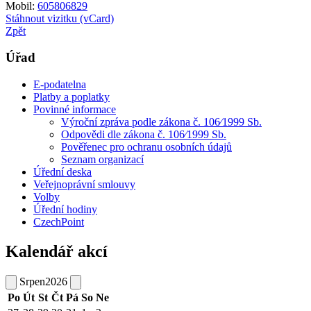
Mobil:
605806829
Stáhnout vizitku (vCard)
Zpět
Úřad
E-podatelna
Platby a poplatky
Povinné informace
Výroční zpráva podle zákona č. 106⁄1999 Sb.
Odpovědi dle zákona č. 106⁄1999 Sb.
Pověřenec pro ochranu osobních údajů
Seznam organizací
Úřední deska
Veřejnoprávní smlouvy
Volby
Úřední hodiny
CzechPoint
Kalendář akcí
Srpen
2026
Po
Út
St
Čt
Pá
So
Ne