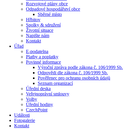
Rozvojové plány obce
Odpadové hospodářství obce
Sběrné místo
Hřbitov
Spolky & sdružení
Životní situace
Napište nám
Kontakt
Úřad
E-podatelna
Platby a poplatky
Povinné informace
Výroční zpráva podle zákona č. 106⁄1999 Sb.
Odpovědi dle zákona č. 106⁄1999 Sb.
Pověřenec pro ochranu osobních údajů
Seznam organizací
Úřední deska
Veřejnoprávní smlouvy
Volby
Úřední hodiny
CzechPoint
Události
Fotogalerie
Kontakt