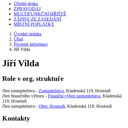
Úřední deska
ZPRAVODAJ
MULTIFUNKČNÍ HŘIŠTĚ
ZÁPISY ZE ZASEDÁNÍ
MÍSTNÍ POPLATKY
Úvodní stránka
Úřad
Povinné informace
Jiří Vilda
Jiří Vilda
Role v org. struktuře
člen zastupitelstva -
Zastupitelstvo
, Kladenská 119, Hostouň
člen finančního výboru -
Finanční výbor zastupitelstva
, Kladenská
119, Hostouň
člen zastupitelstva -
Obec Hostouň
, Kladenská 119, Hostouň
Kontakty