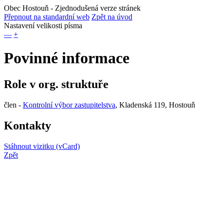
Obec Hostouň
- Zjednodušená verze stránek
Přepnout na standardní web
Zpět na úvod
Nastavení velikosti písma
—
+
Povinné informace
Role v org. struktuře
člen -
Kontrolní výbor zastupitelstva
, Kladenská 119, Hostouň
Kontakty
Stáhnout vizitku (vCard)
Zpět