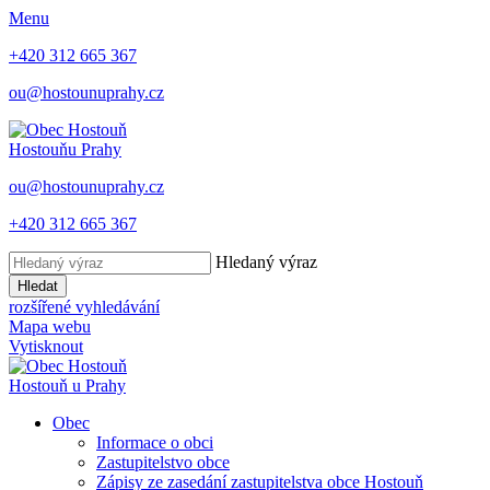
Menu
+420 312 665 367
ou@hostounuprahy.cz
Hostouň
u Prahy
ou@hostounuprahy.cz
+420 312 665 367
Hledaný výraz
Hledat
rozšířené vyhledávání
Mapa webu
Vytisknout
Hostouň
u Prahy
Obec
Informace o obci
Zastupitelstvo obce
Zápisy ze zasedání zastupitelstva obce Hostouň