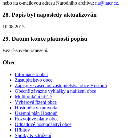
nebo na e-mailovou adresu Národního archivu:
na@nacr.cz
.
28. Popis byl naposledy aktualizován
10.08.2015
29. Datum konce platnosti popisu
Bez časového omezení.
Obec
Informace o obci
Zastupitelstvo obce
Zápisy ze zasedání zastupitelstva obce Hostouň
Obecně závazné vyhlášky a nařízení obce
Multifunkční hřiště
Výběrová řízení obce
Hostouňský zpravodaj
Územní plán Hostouň
Rozvojové plány obce
Odpadové hospodářství obce
Hřbitov
Spolky & sdružení