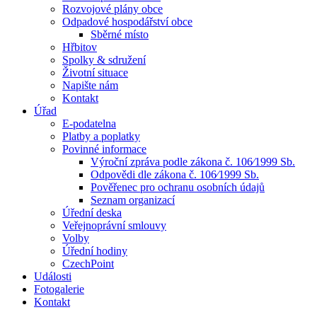
Rozvojové plány obce
Odpadové hospodářství obce
Sběrné místo
Hřbitov
Spolky & sdružení
Životní situace
Napište nám
Kontakt
Úřad
E-podatelna
Platby a poplatky
Povinné informace
Výroční zpráva podle zákona č. 106⁄1999 Sb.
Odpovědi dle zákona č. 106⁄1999 Sb.
Pověřenec pro ochranu osobních údajů
Seznam organizací
Úřední deska
Veřejnoprávní smlouvy
Volby
Úřední hodiny
CzechPoint
Události
Fotogalerie
Kontakt