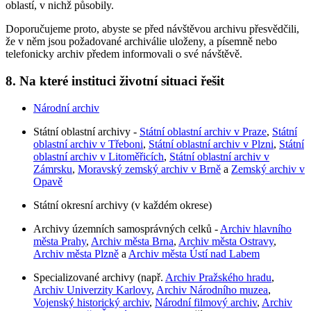
oblastí, v nichž působily.
Doporučujeme proto, abyste se před návštěvou archivu přesvědčili,
že v něm jsou požadované archiválie uloženy, a písemně nebo
telefonicky archiv předem informovali o své návštěvě.
8. Na které instituci životní situaci řešit
Národní archiv
Státní oblastní archivy -
Státní oblastní archiv v Praze
,
Státní
oblastní archiv v Třeboni
,
Státní oblastní archiv v Plzni
,
Státní
oblastní archiv v Litoměřicích
,
Státní oblastní archiv v
Zámrsku
,
Moravský zemský archiv v Brně
a
Zemský archiv v
Opavě
Státní okresní archivy (v každém okrese)
Archivy územních samosprávných celků -
Archiv hlavního
města Prahy
,
Archiv města Brna
,
Archiv města Ostravy
,
Archiv města Plzně
a
Archiv města Ústí nad Labem
Specializované archivy (např.
Archiv Pražského hradu
,
Archiv Univerzity Karlovy
,
Archiv Národního muzea
,
Vojenský historický archiv
,
Národní filmový archiv
,
Archiv