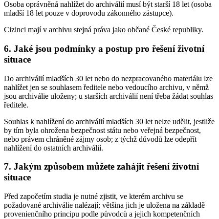
Osoba oprávněná nahlížet do archiválií musí být starší 18 let (osoba
mladší 18 let pouze v doprovodu zákonného zástupce).
Cizinci mají v archivu stejná práva jako občané České republiky.
6. Jaké jsou podmínky a postup pro řešení životní
situace
Do archiválií mladších 30 let nebo do nezpracovaného materiálu lze
nahlížet jen se souhlasem ředitele nebo vedoucího archivu, v němž
jsou archiválie uloženy; u starších archiválií není třeba žádat souhlas
ředitele.
Souhlas k nahlížení do archiválií mladších 30 let nelze udělit, jestliže
by tím byla ohrožena bezpečnost státu nebo veřejná bezpečnost,
nebo právem chráněné zájmy osob; z týchž důvodů lze odepřít
nahlížení do ostatních archiválií.
7. Jakým způsobem můžete zahájit řešení životní
situace
Před započetím studia je nutné zjistit, ve kterém archivu se
požadované archiválie nalézají; většina jich je uložena na základě
provenienčního principu podle původců a jejich kompetenčních