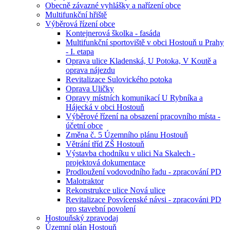
Obecně závazné vyhlášky a nařízení obce
Multifunkční hřiště
Výběrová řízení obce
Kontejnerová školka - fasáda
Multifunkční sportoviště v obci Hostouň u Prahy
- I. etapa
Oprava ulice Kladenská, U Potoka, V Koutě a
oprava nájezdu
Revitalizace Sulovického potoka
Oprava Uličky
Opravy místních komunikací U Rybníka a
Hájecká v obci Hostouň
Výběrové řízení na obsazení pracovního místa -
účetní obce
Změna č. 5 Územního plánu Hostouň
Větrání tříd ZŠ Hostouň
Výstavba chodníku v ulici Na Skalech -
projektová dokumentace
Prodloužení vodovodního řadu - zpracování PD
Malotraktor
Rekonstrukce ulice Nová ulice
Revitalizace Posvícenské návsi - zpracováni PD
pro stavební povolení
Hostouňský zpravodaj
Územní plán Hostouň