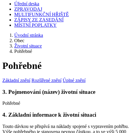
Úřední deska
ZPRAVODAJ
MULTIFUNKČNÍ HŘIŠTĚ
ZÁPISY ZE ZASEDÁNÍ
MÍSTNÍ POPLATKY
Úvodní stránka
Obec
Životní situace
Pohřebné
Pohřebné
Základní znění
Rozšířené znění
Úplné znění
3. Pojmenování (název) životní situace
Pohřebné
4. Základní informace k životní situaci
Touto dávkou se přispívá na náklady spojené s vypravením pohřbu.
Výše pohřebného je stanovena pevnou částkou, a to ve výši 5 000