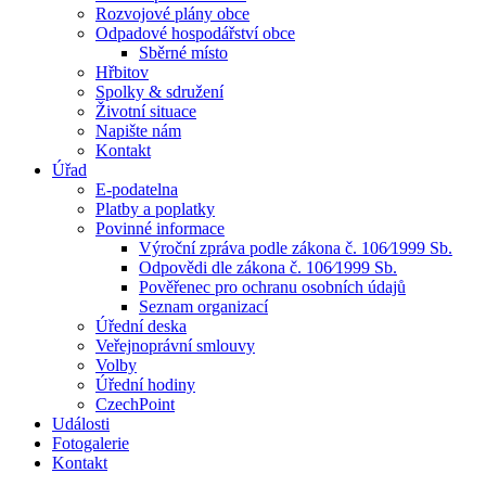
Rozvojové plány obce
Odpadové hospodářství obce
Sběrné místo
Hřbitov
Spolky & sdružení
Životní situace
Napište nám
Kontakt
Úřad
E-podatelna
Platby a poplatky
Povinné informace
Výroční zpráva podle zákona č. 106⁄1999 Sb.
Odpovědi dle zákona č. 106⁄1999 Sb.
Pověřenec pro ochranu osobních údajů
Seznam organizací
Úřední deska
Veřejnoprávní smlouvy
Volby
Úřední hodiny
CzechPoint
Události
Fotogalerie
Kontakt