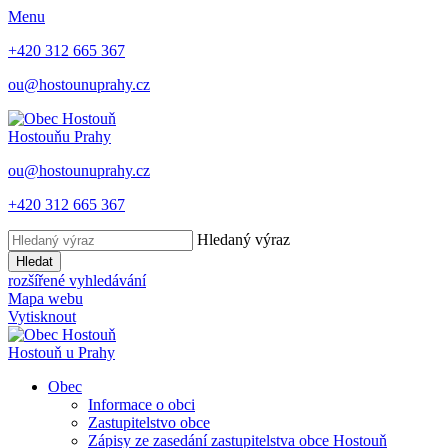
Menu
+420 312 665 367
ou@hostounuprahy.cz
Hostouň
u Prahy
ou@hostounuprahy.cz
+420 312 665 367
Hledaný výraz
Hledat
rozšířené vyhledávání
Mapa webu
Vytisknout
Hostouň
u Prahy
Obec
Informace o obci
Zastupitelstvo obce
Zápisy ze zasedání zastupitelstva obce Hostouň