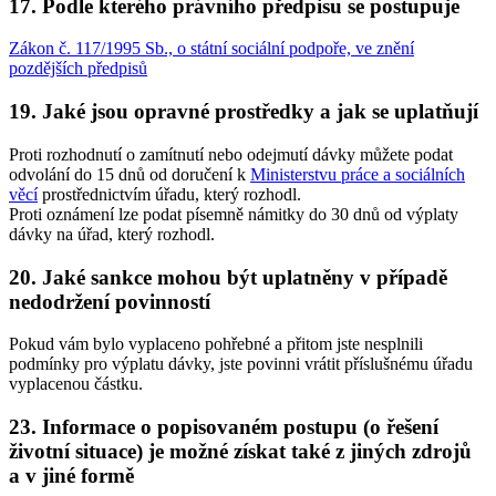
17. Podle kterého právního předpisu se postupuje
Zákon č. 117/1995 Sb., o státní sociální podpoře, ve znění
pozdějších předpisů
19. Jaké jsou opravné prostředky a jak se uplatňují
Proti rozhodnutí o zamítnutí nebo odejmutí dávky můžete podat
odvolání do 15 dnů od doručení k
Ministerstvu práce a sociálních
věcí
prostřednictvím úřadu, který rozhodl.
Proti oznámení lze podat písemně námitky do 30 dnů od výplaty
dávky na úřad, který rozhodl.
20. Jaké sankce mohou být uplatněny v případě
nedodržení povinností
Pokud vám bylo vyplaceno pohřebné a přitom jste nesplnili
podmínky pro výplatu dávky, jste povinni vrátit příslušnému úřadu
vyplacenou částku.
23. Informace o popisovaném postupu (o řešení
životní situace) je možné získat také z jiných zdrojů
a v jiné formě