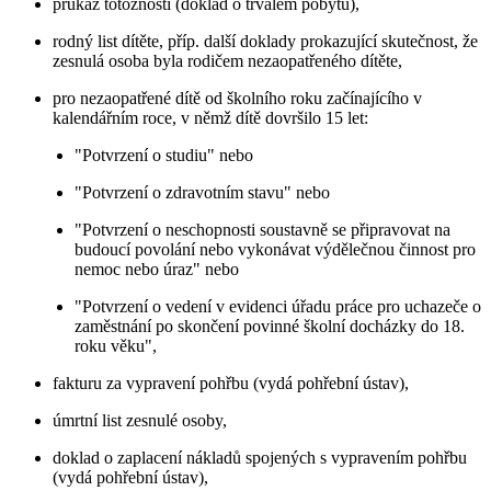
průkaz totožnosti (doklad o trvalém pobytu),
rodný list dítěte, příp. další doklady prokazující skutečnost, že
zesnulá osoba byla rodičem nezaopatřeného dítěte,
pro nezaopatřené dítě od školního roku začínajícího v
kalendářním roce, v němž dítě dovršilo 15 let:
"Potvrzení o studiu" nebo
"Potvrzení o zdravotním stavu" nebo
"Potvrzení o neschopnosti soustavně se připravovat na
budoucí povolání nebo vykonávat výdělečnou činnost pro
nemoc nebo úraz" nebo
"Potvrzení o vedení v evidenci úřadu práce pro uchazeče o
zaměstnání po skončení povinné školní docházky do 18.
roku věku",
fakturu za vypravení pohřbu (vydá pohřební ústav),
úmrtní list zesnulé osoby,
doklad o zaplacení nákladů spojených s vypravením pohřbu
(vydá pohřební ústav),