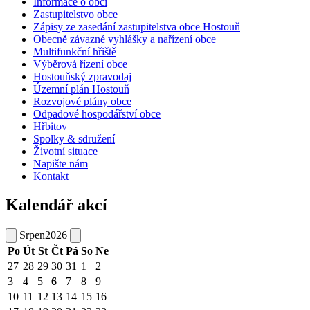
Informace o obci
Zastupitelstvo obce
Zápisy ze zasedání zastupitelstva obce Hostouň
Obecně závazné vyhlášky a nařízení obce
Multifunkční hřiště
Výběrová řízení obce
Hostouňský zpravodaj
Územní plán Hostouň
Rozvojové plány obce
Odpadové hospodářství obce
Hřbitov
Spolky & sdružení
Životní situace
Napište nám
Kontakt
Kalendář akcí
Srpen
2026
Po
Út
St
Čt
Pá
So
Ne
27
28
29
30
31
1
2
3
4
5
6
7
8
9
10
11
12
13
14
15
16