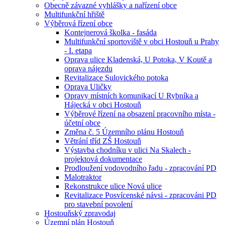
Obecně závazné vyhlášky a nařízení obce
Multifunkční hřiště
Výběrová řízení obce
Kontejnerová školka - fasáda
Multifunkční sportoviště v obci Hostouň u Prahy
- I. etapa
Oprava ulice Kladenská, U Potoka, V Koutě a
oprava nájezdu
Revitalizace Sulovického potoka
Oprava Uličky
Opravy místních komunikací U Rybníka a
Hájecká v obci Hostouň
Výběrové řízení na obsazení pracovního místa -
účetní obce
Změna č. 5 Územního plánu Hostouň
Větrání tříd ZŠ Hostouň
Výstavba chodníku v ulici Na Skalech -
projektová dokumentace
Prodloužení vodovodního řadu - zpracování PD
Malotraktor
Rekonstrukce ulice Nová ulice
Revitalizace Posvícenské návsi - zpracováni PD
pro stavební povolení
Hostouňský zpravodaj
Územní plán Hostouň